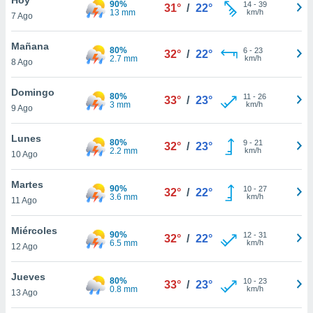
90%
ublicidad y
14
-
39
31°
/
22°
13 mm
km/h
7 Ago
do en
 mismo.
Mañana
80%
6
-
23
32°
/
22°
sultar más
2.7 mm
km/h
8 Ago
 en nuestra
 Cookies
y
Domingo
80%
11
-
26
ualquier
33°
/
23°
3 mm
km/h
9 Ago
ento
 botón
Lunes
80%
9
-
21
32°
/
23°
ación de
2.2 mm
km/h
10 Ago
kies
 disponible
Martes
90%
10
-
27
e nuestra
32°
/
22°
3.6 mm
km/h
11 Ago
.
Miércoles
IVAMENTE,
90%
12
-
31
32°
/
22°
6.5 mm
km/h
12 Ago
as
Jueves
80%
10
-
23
33°
/
23°
 a cookies
0.8 mm
km/h
13 Ago
 no aceptar