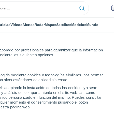
ticias
Vídeos
Alertas
Radar
Mapas
Satélites
Modelos
Mundo
NTAS
OCIO
borado por profesionales para garantizar que la información
ediante las siguientes opciones:
ecogida mediante cookies o tecnologías similares, nos permite
on altos estándares de calidad sin coste.
ernacional detener la geoingeniería? ¿Cuáles son las consecuencias?
eb aceptando la instalación de todas las cookies, ya sean
 y análisis del comportamiento en el sitio web, así como
ntenido personalizado en función del mismo. Puedes consultar
rnacional detener la
alquier momento el consentimiento pulsando el botón
uestra página web.
s son las