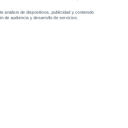
e análisis de dispositivos, publicidad y contenido
n de audiencia y desarrollo de servicios.
21/04/2025 13:00
5 min
sol, nubes saladas para enfriar la
ierro... el catálogo es tan vasto como
s precisamente la
realidad de los
s empresas están considerando para
cambiar sus causas.