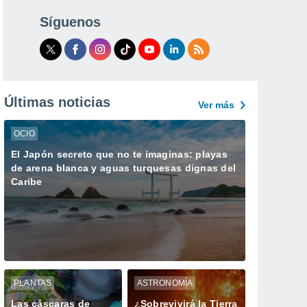
Síguenos
Últimas noticias
Ver más
OCIO
El Japón secreto que no te imaginas: playas
de arena blanca y aguas turquesas dignas del
Caribe
PLANTAS
ASTRONOMÍA
Las cáscaras de
¿Sobrevivirá la Tierra