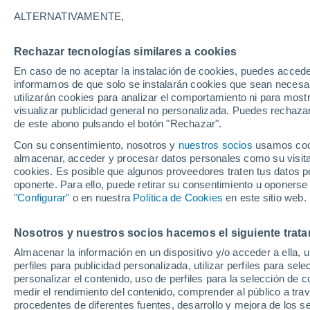
consecuencias?
ALTERNATIVAMENTE,
¿Cambio climático a gran escala para 
Rechazar tecnologías similares a cookies
está ganando terreno, pero el Derecho
En caso de no aceptar la instalación de cookies, puedes accede
informamos de que solo se instalarán cookies que sean necesari
información sobre este marco jurídico
utilizarán cookies para analizar el comportamiento ni para most
visualizar publicidad general no personalizada. Puedes rechazar
de este abono pulsando el botón "Rechazar".
Con su consentimiento, nosotros y
nuestros socios
usamos cooki
almacenar, acceder y procesar datos personales como su visita e
cookies. Es posible que algunos proveedores traten tus datos pe
oponerte. Para ello, puede retirar su consentimiento u oponerse
"Configurar"
o en nuestra
Política de Cookies
en este sitio web.
Nosotros y nuestros socios hacemos el siguiente trata
Almacenar la información en un dispositivo y/o acceder a ella, 
perfiles para publicidad personalizada, utilizar perfiles para sele
personalizar el contenido, uso de perfiles para la selección de c
medir el rendimiento del contenido, comprender al público a tra
procedentes de diferentes fuentes, desarrollo y mejora de los se