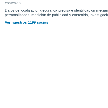
contenido.
Datos de localización geográfica precisa e identificación mediant
personalizados, medición de publicidad y contenido, investigació
Ver nuestros 1199 socios
La geoingeniería avanza en un vacío legal parcial.
Mamy Nirina Rolland
Randrianarivelo
Meteored Francia
Espejos en el espacio para desviar el 
atmósfera, océanos “fertilizados” con h
angustioso. ¡Sí, por supuesto! Ésta e
proyectos
que los científicos y la
“corregir” el cambio climático sin 