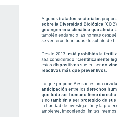
blandas?
Algunos
tratados sectoriales
proporc
sobre la Diversidad Biológica
(CDB) 
geoingeniería climática que afecta l
también endureció las normas despué
se vertieron toneladas de sulfato de hi
Desde 2013,
está prohibida la fertil
sea considerado
"científicamente le
estos
dispositivos
suelen ser
no vin
reactivos más que preventivos
.
Lo que propone Besson es una
revol
anticipación
entre los
derechos hu
que todo ser humano tiene derecho
sino
también a ser protegido de sus
la libertad de investigación y la prot
ambiente, imponiendo límites internos 