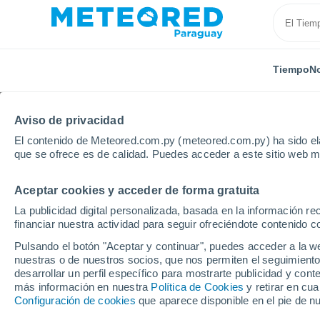
Tiempo
No
TODAS
ACTUALIDAD
CIENCIA
ASTRONOMÍA
PLA
Aviso de privacidad
El contenido de Meteored.com.py (meteored.com.py) ha sido ela
que se ofrece es de calidad. Puedes acceder a este sitio web m
Aceptar cookies y acceder de forma gratuita
La publicidad digital personalizada, basada en la información r
financiar nuestra actividad para seguir ofreciéndote contenido c
Inicio
Noticias
Actualidad
¿Puede el derecho int
Pulsando el botón "Aceptar y continuar", puedes acceder a la w
nuestras o de nuestros socios, que nos permiten el seguimiento
desarrollar un perfil específico para mostrarte publicidad y co
¿Puede el derecho inte
más información en nuestra
Política de Cookies
y retirar en cu
Configuración de cookies
que aparece disponible en el pie de n
geoingeniería? ¿Cuále