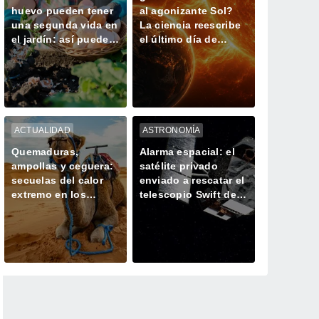
huevo pueden tener
al agonizante Sol?
una segunda vida en
La ciencia reescribe
el jardín: así puedes
el último día de
utilizarlas
nuestro planeta
correctamente con
tus plantas
ACTUALIDAD
ASTRONOMÍA
Quemaduras,
Alarma espacial: el
ampollas y ceguera:
satélite privado
secuelas del calor
enviado a rescatar el
extremo en los
telescopio Swift de
camellos, los
la NASA gira sin
animales más
control
resistentes del
desierto