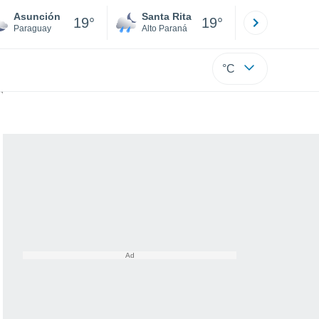
Asunción
Santa Rita
Ciudad 
19°
19°
Paraguay
Alto Paraná
Alto Paraná
°C