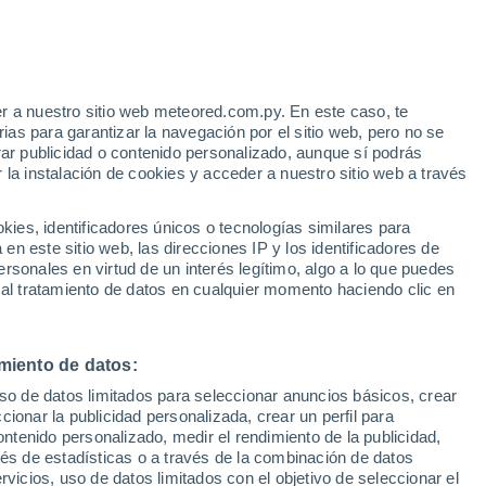
frenar el calentamiento global? La idea
 internacional no sigue el ritmo. Más
r a nuestro sitio web meteored.com.py. En este caso, te
as para garantizar la navegación por el sitio web, pero no se
 rezagado.
rar publicidad o contenido personalizado, aunque sí podrás
 la instalación de cookies y acceder a nuestro sitio web a través
es, identificadores únicos o tecnologías similares para
n este sitio web, las direcciones IP y los identificadores de
rsonales en virtud de un interés legítimo, algo a lo que puedes
 al tratamiento de datos en cualquier momento haciendo clic en
miento de datos:
uso de datos limitados para seleccionar anuncios básicos, crear
ccionar la publicidad personalizada, crear un perfil para
ontenido personalizado, medir el rendimiento de la publicidad,
vés de estadísticas o a través de la combinación de datos
rvicios, uso de datos limitados con el objetivo de seleccionar el