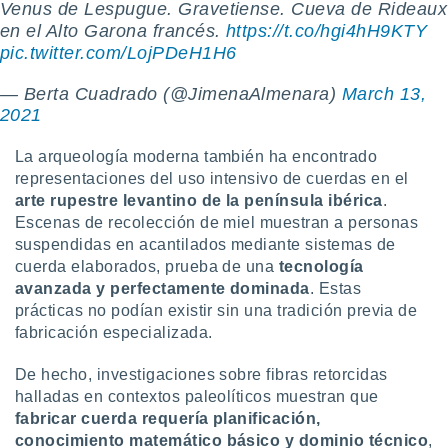
ados con el
Venus de Lespugue. Gravetiense. Cueva de Rideaux
 seleccionar
en el Alto Garona francés.
https://t.co/hgi4hH9KTY
o.
pic.twitter.com/LojPDeH1H6
calización
precisa e
— Berta Cuadrado (@JimenaAlmenara)
March 13,
ión mediante
2021
, publicidad
La arqueología moderna también ha encontrado
representaciones del uso intensivo de cuerdas en el
dos,
arte rupestre levantino de la península ibérica
.
 publicidad
Escenas de recolección de miel muestran a personas
,
ón de
suspendidas en acantilados mediante sistemas de
 desarrollo
cuerda elaborados, prueba de una
tecnología
s.
avanzada y perfectamente dominada
. Estas
prácticas no podían existir sin una tradición previa de
tros 1199
ios
fabricación especializada.
De hecho, investigaciones sobre fibras retorcidas
halladas en contextos paleolíticos muestran que
fabricar cuerda requería planificación,
conocimiento matemático básico y dominio técnico
,