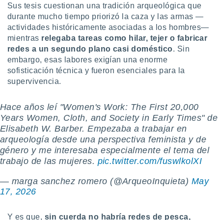
Sus tesis cuestionan una tradición arqueológica que
ste abono
 botón
durante mucho tiempo priorizó la caza y las armas —
.
actividades históricamente asociadas a los hombres—
mientras
relegaba tareas como hilar, tejer o fabricar
redes a un segundo plano casi doméstico
. Sin
nto,
embargo, esas labores exigían una enorme
cios
sofisticación técnica y fueron esenciales para la
kies,
supervivencia.
ores únicos
as similares
nar,
Hace años leí "Women's Work: The First 20,000
rocesar
Years Women, Cloth, and Society in Early Times" de
onales como
Elisabeth W. Barber. Empezaba a trabajar en
 este sitio
arqueología desde una perspectiva feminista y de
recciones IP
género y me interesaba especialmente el tema del
ficadores de
trabajo de las mujeres.
pic.twitter.com/fuswlkolXI
 posible
s
— marga sanchez romero (@ArqueoInquieta)
May
 traten tus
nales en
17, 2026
 interés
go a lo que
Y es que,
sin cuerda no habría redes de pesca,
nerte. Para