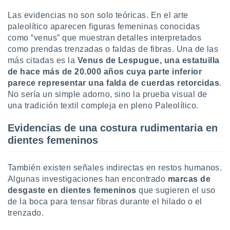
ar perfiles
Las evidencias no son solo teóricas. En el arte
idad
a, utilizar
paleolítico aparecen figuras femeninas conocidas
a
como “venus” que muestran detalles interpretados
 la
como prendas trenzadas o faldas de fibras. Una de las
más citadas es la
Venus de Lespugue
,
una estatuilla
da, crear un
de hace más de 20.000 años cuya parte inferior
personalizar
parece representar una falda de cuerdas retorcidas
.
o, uso de
No sería un simple adorno, sino la prueba visual de
a la
e contenido
una tradición textil compleja en pleno Paleolítico.
do, medir el
 de la
Evidencias de una costura rudimentaria en
medir el
dientes femeninos
 del
 comprender
 través de
También existen señales indirectas en restos humanos.
s o a través
Algunas investigaciones han encontrado
marcas de
nación de
desgaste en dientes femeninos
que sugieren el uso
edentes de
de la boca para tensar fibras durante el hilado o el
fuentes,
y mejora de
trenzado.
os, uso de