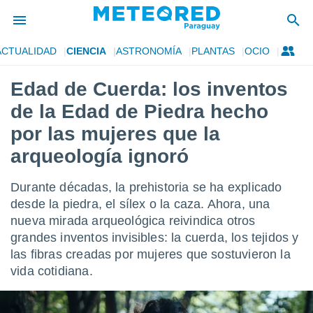
ACTUALIDAD
CIENCIA
ASTRONOMÍA
PLANTAS
OCIO
privacidad
Edad de Cuerda: los inventos
o de
om.py
de la Edad de Piedra hecho
com.py) ha
ado por
por las mujeres que la
es para
arqueología ignoró
ue la
 que se
e calidad.
Durante décadas, la prehistoria se ha explicado
eder a este
desde la piedra, el sílex o la caza. Ahora, una
ediante las
opciones:
nueva mirada arqueológica reivindica otros
grandes inventos invisibles: la cuerda, los tejidos y
ookies y
las fibras creadas por mujeres que sostuvieron la
e forma
vida cotidiana.
d digital
ada, basada