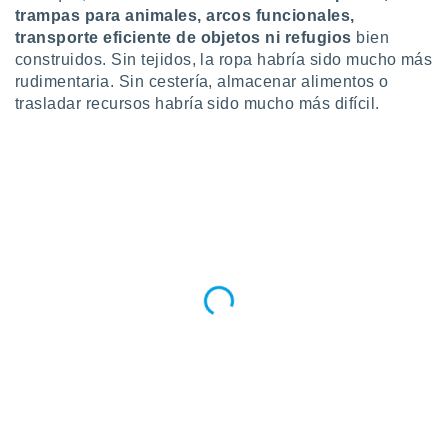
retirar su
trampas para animales, arcos funcionales,
ento u
transporte eficiente de objetos ni refugios
bien
construidos. Sin tejidos, la ropa habría sido mucho más
 de datos
rudimentaria. Sin cestería, almacenar alimentos o
er momento
trasladar recursos habría sido mucho más difícil.
ic en
o en
 Cookies
en
eb.
y
socios
el
to de
la
 en un
 y/o acceder
 de datos
ara
 anuncios