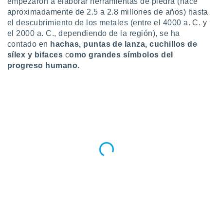
empezaron a elaborar herramientas de piedra (hace
ublicidad y
aproximadamente de 2.5 a 2.8 millones de años) hasta
do en
el descubrimiento de los metales (entre el 4000 a. C. y
 mismo.
el 2000 a. C., dependiendo de la región), se ha
sultar más
contado en
hachas, puntas de lanza, cuchillos de
 en nuestra
sílex y bifaces
c
omo grandes símbolos del
 Cookies
y
progreso humano.
ualquier
ento
 botón
ación de
kies
 disponible
e nuestra
.
IVAMENTE,
as
 a cookies
 no aceptar