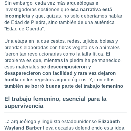
ón de
Sin embargo, cada vez más arqueólogas e
uedes
investigadoras sostienen que
esa narrativa está
uestro sitio
incompleta
y que, quizás, no solo deberíamos hablar
ed.com.py.
de Edad de Piedra, sino también de una auténtica
o, te
“Edad de Cuerda”.
 de que
talarán
e sean
Una etapa en la que cestos, redes, tejidos, bolsas y
para
prendas elaboradas con fibras vegetales o animales
a
fueron tan revolucionarias como la talla lítica. El
por el sitio
problema es que, mientras la piedra ha permanecido,
o se
esos materiales
se descompusieron y
cookies para
desaparecieron con facilidad y rara vez dejaron
nto ni para
huella
en los registros arqueológicos. Y, con ellos,
licidad o
también se borró buena parte del
trabajo femenino
.
ado, aunque
El trabajo femenino, esencial para la
sualizar
supervivencia
general no
ada. Puedes
 instalación
La arqueóloga y lingüista estadounidense
Elizabeth
y acceder a
Wayland Barber
lleva décadas defendiendo esta idea.
io web a