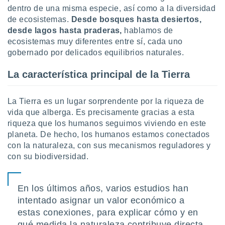
ón de
dentro de una misma especie, así como a la diversidad
uedes
de ecosistemas.
Desde bosques hasta desiertos,
uestro sitio
desde lagos hasta praderas,
hablamos de
ed.com.py.
o, te
ecosistemas muy diferentes entre sí, cada uno
 de que
gobernado por delicados equilibrios naturales.
talarán
e sean
La característica principal de la Tierra
para
a
por el sitio
La Tierra es un lugar sorprendente por la riqueza de
o se
vida que alberga. Es precisamente gracias a esta
cookies para
riqueza que los humanos seguimos viviendo en este
planeta. De hecho, los humanos estamos conectados
nto ni para
con la naturaleza, con sus mecanismos reguladores y
licidad o
con su biodiversidad.
ado, aunque
sualizar
general no
En los últimos años, varios estudios han
ada. Puedes
intentado asignar un valor económico a
 instalación
estas conexiones, para explicar cómo y en
y acceder a
io web a
qué medida la naturaleza contribuye directa