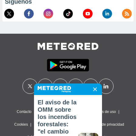
Síguenos
El aviso de la
OMM sobre
Contacto
Sobre nosotros
FAQ
Términos de uso
los incendios
forestales:
Cookies
Política de privacidad
Configuración de privacidad
"el cambio