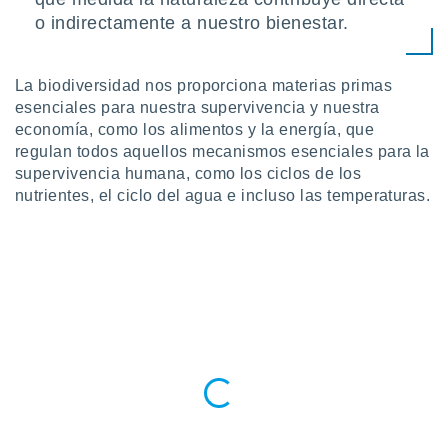
ste abono
o indirectamente a nuestro bienestar.
 botón
.
La biodiversidad nos proporciona materias primas
nto,
esenciales para nuestra supervivencia y nuestra
economía, como los alimentos y la energía, que
cios
regulan todos aquellos mecanismos esenciales para la
kies,
supervivencia humana, como los ciclos de los
ores únicos
nutrientes, el ciclo del agua e incluso las temperaturas.
as similares
nar,
rocesar
onales como
 este sitio
recciones IP
ficadores de
 posible
s
 traten tus
nales en
 interés
go a lo que
nerte. Para