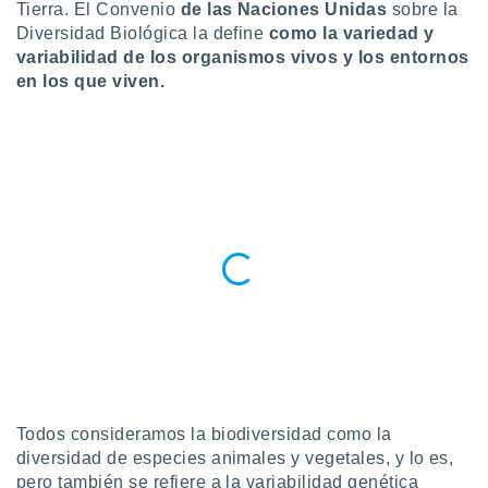
ublicidad y
Tierra. El Convenio
de las Naciones Unidas
sobre la
Diversidad Biológica la define
como la variedad y
do en
variabilidad de los organismos vivos y los entornos
 mismo.
en los que viven.
sultar más
 en nuestra
 Cookies
y
ualquier
ento
 botón
ación de
kies
 disponible
e nuestra
.
IVAMENTE,
as
Todos consideramos la biodiversidad como la
 a cookies
diversidad de especies animales y vegetales, y lo es,
 no aceptar
pero también se refiere a la variabilidad genética