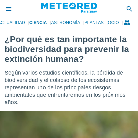
ACTUALIDAD
CIENCIA
ASTRONOMÍA
PLANTAS
OCIO
privacidad
¿Por qué es tan importante la
o de
om.py
biodiversidad para prevenir la
com.py) ha
ado por
extinción humana?
es para
ue la
Según varios estudios científicos, la pérdida de
 que se
e calidad.
biodiversidad y el colapso de los ecosistemas
eder a este
representan uno de los principales riesgos
ediante las
ambientales que enfrentaremos en los próximos
opciones:
años.
ookies y
e forma
d digital
ada, basada