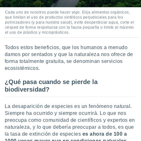
ar perfiles
idad
Cada uno de nosotros puede hacer algo. Elija alimentos orgánicos,
a, utilizar
que limitan el uso de productos sintéticos perjudiciales para los
a
polinizadores (y para nuestra salud), evite desperdiciar agua, corte el
césped de forma respetuosa con la fauna pequeña o limite al máximo
 la
el uso de plástico y microplásticos.
da, crear un
personalizar
Todos estos beneficios, que los humanos a menudo
o, uso de
damos por sentados y que la naturaleza nos ofrece de
a la
forma totalmente gratuita, se denominan servicios
e contenido
ecosistémicos.
do, medir el
 de la
¿Qué pasa cuando se pierde la
medir el
 del
biodiversidad?
 comprender
 través de
s o a través
La desaparición de especies es un fenómeno natural.
nación de
Siempre ha ocurrido y siempre ocurrirá. Lo que nos
edentes de
preocupa como comunidad de científicos y expertos en
fuentes,
naturaleza, y lo que debería preocupar a todos, es que
y mejora de
la tasa de extinción de especies
es ahora de 100 a
os, uso de
1000 veces mayor que en condiciones naturales.