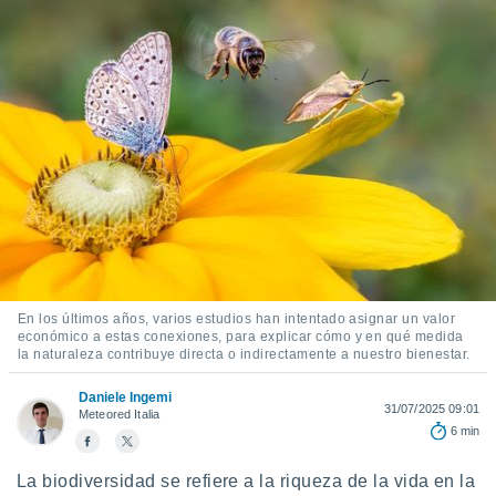
mación
ediante
ecnologías
nos permite
estra
ara seguir
e contenido
ACEPTAR
stándares
Y
sin coste.
CONTINUAR
 botón
continuar",
CONFIGURACIÓN
der a la
ndo la
 de todas
, ya sean
En los últimos años, varios estudios han intentado asignar un valor
de nuestros
económico a estas conexiones, para explicar cómo y en qué medida
la naturaleza contribuye directa o indirectamente a nuestro bienestar.
 nos
 y análisis
Daniele Ingemi
31/07/2025 09:01
Meteored Italia
tamiento en
6 min
b, así como
un perfil
La biodiversidad se refiere a la riqueza de la vida en la
para