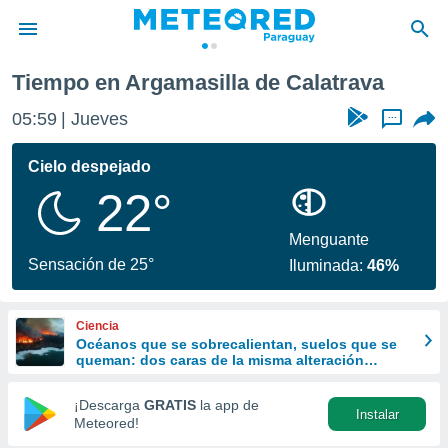
l
Argamasilla de Calatrava
Tiempo en Argamasilla de Calatrava
privacidad
05:59
Jueves
...
o de
om.py
com.py) ha
Cielo despejado
ado por
22°
es para
ue la
 que se
Menguante
e calidad.
Sensación de 25°
Iluminada:
46%
eder a este
ediante las
opciones:
Ciencia
Océanos que se sobrecalientan, suelos que se
ookies y
queman: dos caras de la misma alteración
e forma
climática
¡Descarga
GRATIS
la app de
Instalar
d digital
Meteored!
ada, basada