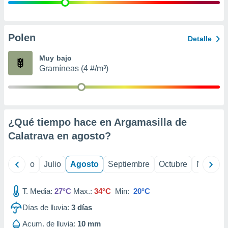
ados con el
 seleccionar
o.
calización
Polen
Detalle
precisa e
ión mediante
Muy bajo
Gramíneas (4 #/m³)
, publicidad
dos,
 publicidad
,
¿Qué tiempo hace en Argamasilla de
ón de
 desarrollo
Calatrava en
agosto
?
s.
tros 1199
yo
Junio
Julio
Agosto
Septiembre
Octubre
Noviemb
ios
T. Media:
27°C
Max.:
34°C
Min:
20°C
Días de lluvia:
3
días
Acum. de lluvia:
10 mm