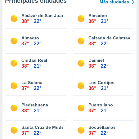
Principales ciudades
Más ciudades
Alcázar de San Juan
Almadén
38°
22°
36°
21°
Almagro
Calzada de Calatrava
37°
22°
38°
22°
Ciudad Real
Daimiel
38°
21°
38°
22°
La Solana
Los Cortijos
37°
22°
36°
21°
Piedrabuena
Puertollano
38°
21°
37°
21°
Santa Cruz de Mudela
Socuéllamos
37°
22°
37°
22°