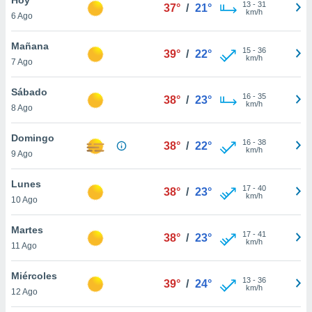
ublicidad y
13
-
31
37°
/
21°
km/h
6 Ago
do en
 mismo.
Mañana
15
-
36
39°
/
22°
sultar más
km/h
7 Ago
 en nuestra
 Cookies
y
Sábado
16
-
35
ualquier
38°
/
23°
km/h
8 Ago
ento
 botón
Domingo
16
-
38
38°
/
22°
ación de
km/h
9 Ago
kies
 disponible
Lunes
17
-
40
e nuestra
38°
/
23°
km/h
10 Ago
.
Martes
IVAMENTE,
17
-
41
38°
/
23°
km/h
11 Ago
as
Miércoles
13
-
36
39°
/
24°
 a cookies
km/h
12 Ago
 no aceptar