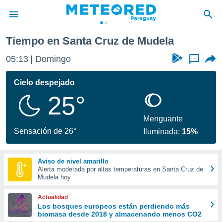
l
Santa Cruz de Mudela
Tiempo en Santa Cruz de Mudela
privacidad
05:13
Domingo
...
o de
om.py
com.py) ha
Cielo despejado
ado por
25°
es para
ue la
 que se
Menguante
e calidad.
Sensación de 26°
Iluminada:
15%
eder a este
ediante las
opciones:
Aviso de nivel amarillo
Alerta moderada por altas temperaturas en Santa Cruz de
ookies y
Mudela hoy
e forma
Actualidad
d digital
Los bosques europeos están perdiendo más
biomasa desde 2018 y almacenando menos CO2
ada, basada