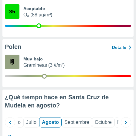
ados con el
 seleccionar
Aceptable
35
o.
O₃ (88 µg/m³)
calización
precisa e
ión mediante
, publicidad
Polen
Detalle
dos,
Muy bajo
 publicidad
Gramíneas (3 #/m³)
,
ón de
 desarrollo
s.
tros 1199
¿Qué tiempo hace en Santa Cruz de
ios
Mudela en
agosto
?
yo
Junio
Julio
Agosto
Septiembre
Octubre
Noviemb