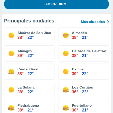
Principales ciudades
Más ciudades
Alcázar de San Juan
Almadén
38°
22°
38°
21°
Almagro
Calzada de Calatrava
39°
22°
38°
21°
Ciudad Real
Daimiel
38°
22°
39°
22°
La Solana
Los Cortijos
38°
22°
36°
23°
Piedrabuena
Puertollano
38°
21°
38°
21°