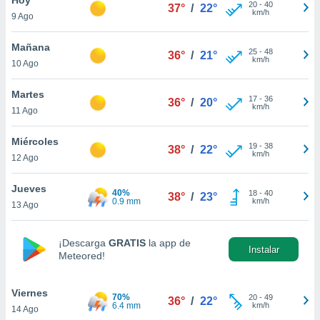
ublicidad y
20
-
40
37°
/
22°
km/h
9 Ago
do en
 mismo.
Mañana
25
-
48
36°
/
21°
sultar más
km/h
10 Ago
 en nuestra
 Cookies
y
Martes
17
-
36
ualquier
36°
/
20°
km/h
11 Ago
ento
 botón
Miércoles
19
-
38
38°
/
22°
ación de
km/h
12 Ago
kies
 disponible
Jueves
40%
18
-
40
e nuestra
38°
/
23°
0.9 mm
km/h
13 Ago
.
IVAMENTE,
¡Descarga
GRATIS
la app de
Instalar
Meteored!
as
 a cookies
Viernes
70%
20
-
49
36°
/
22°
6.4 mm
km/h
14 Ago
 no aceptar