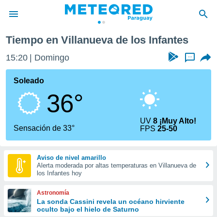
l
Villanueva de los Infantes
Tiempo en Villanueva de los Infantes
privacidad
15:20
Domingo
...
o de
om.py
com.py) ha
Soleado
ado por
36°
es para
ue la
 que se
UV
8 ¡Muy Alto!
e calidad.
Sensación de 33°
FPS
25-50
eder a este
ediante las
opciones:
Aviso de nivel amarillo
Alerta moderada por altas temperaturas en Villanueva de
ookies y
los Infantes hoy
e forma
Astronomía
d digital
La sonda Cassini revela un océano hirviente
oculto bajo el hielo de Saturno
ada, basada