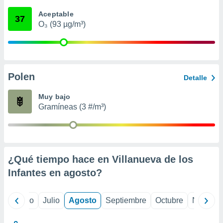
ados con el
 seleccionar
Aceptable
37
o.
O₃ (93 µg/m³)
calización
precisa e
ión mediante
, publicidad
Polen
Detalle
dos,
Muy bajo
 publicidad
Gramíneas (3 #/m³)
,
ón de
 desarrollo
s.
tros 1199
¿Qué tiempo hace en Villanueva de los
ios
Infantes en
agosto
?
yo
Junio
Julio
Agosto
Septiembre
Octubre
Noviemb