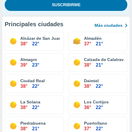
Principales ciudades
Más ciudades
Alcázar de San Juan
Almadén
38°
22°
37°
21°
Almagro
Calzada de Calatrava
39°
23°
38°
21°
Ciudad Real
Daimiel
38°
22°
38°
22°
La Solana
Los Cortijos
38°
22°
36°
22°
Piedrabuena
Puertollano
38°
21°
37°
22°