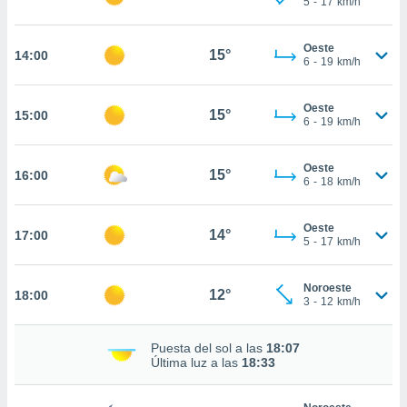
5
-
17
km/h
ed.com.py.
o, te
 de que
Oeste
15°
14:00
talarán
6
-
19
km/h
e sean
para
Oeste
a
15°
15:00
6
-
19
km/h
por el sitio
o se
cookies para
Oeste
15°
16:00
6
-
18
km/h
nto ni para
licidad o
Oeste
14°
17:00
5
-
17
km/h
ado, aunque
sualizar
general no
Noroeste
12°
18:00
ada. Puedes
3
-
12
km/h
 instalación
y acceder a
Puesta del sol a las
18:07
io web a
Última luz a las
18:33
ste abono
 botón
.