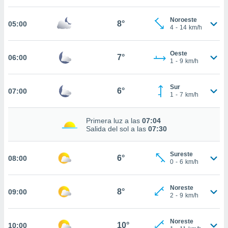
nos permite
estra
Noroeste
ara seguir
8°
05:00
4
-
14
km/h
e contenido
ACEPTAR
stándares
Y
sin coste.
Oeste
CONTINUAR
7°
06:00
1
-
9
km/h
 botón
continuar",
CONFIGURACIÓN
der a la
Sur
6°
07:00
1
-
7
km/h
ndo la
 de todas
, ya sean
Primera luz a las
07:04
de nuestros
Salida del sol a las
07:30
 nos
 y análisis
Sureste
6°
08:00
0
-
6
km/h
tamiento en
b, así como
un perfil
Noreste
8°
09:00
para
2
-
9
km/h
ublicidad y
Noreste
do en
10°
10:00