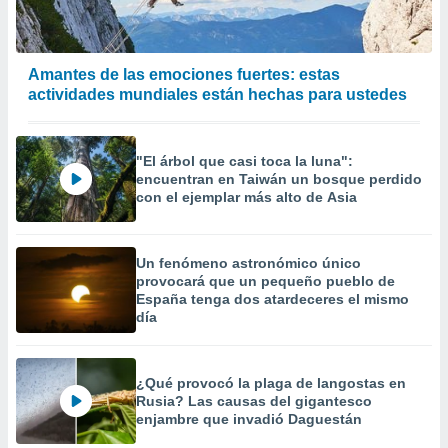
calización
precisa e
ión mediante
Amantes de las emociones fuertes: estas
, publicidad
actividades mundiales están hechas para ustedes
dos,
 publicidad
"El árbol que casi toca la luna":
,
encuentran en Taiwán un bosque perdido
ón de
con el ejemplar más alto de Asia
 desarrollo
s.
tros 1199
Un fenómeno astronómico único
ios
provocará que un pequeño pueblo de
España tenga dos atardeceres el mismo
día
¿Qué provocó la plaga de langostas en
Rusia? Las causas del gigantesco
enjambre que invadió Daguestán