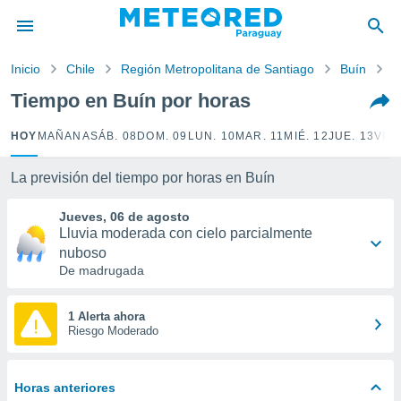
privacidad
o de
Inicio
Chile
Región Metropolitana de Santiago
Buín
P
om.py
com.py) ha
Tiempo en Buín por horas
ado por
es para
HOY
MAÑANA
SÁB. 08
DOM. 09
LUN. 10
MAR. 11
MIÉ. 12
JUE. 13
VIE.
ue la
 que se
e calidad.
La previsión del tiempo por horas en Buín
eder a este
ediante las
Jueves, 06 de agosto
opciones:
Lluvia moderada con cielo parcialmente
nuboso
ookies y
De madrugada
e forma
1 Alerta ahora
d digital
Riesgo Moderado
ada, basada
mación
ediante
Horas anteriores
ecnologías