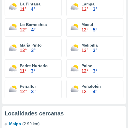
La Pintana
Lampa
11°
4°
12°
3°
Lo Barnechea
Macul
12°
4°
12°
5°
María Pinto
Melipilla
13°
3°
13°
3°
Padre Hurtado
Paine
11°
3°
12°
3°
Peñaflor
Peñalolén
12°
3°
12°
4°
Localidades cercanas
Maipo
(2.99 km)