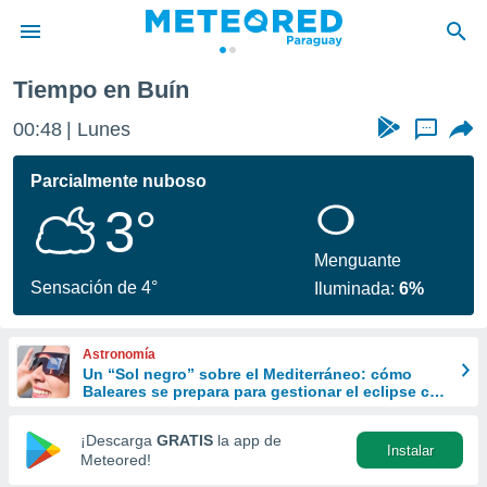
Tiempo en Buín
privacidad
00:48
Lunes
...
o de
om.py
com.py) ha
Parcialmente nuboso
ado por
3°
es para
ue la
 que se
Menguante
e calidad.
Sensación de 4°
Iluminada:
6%
eder a este
ediante las
opciones:
Astronomía
Un “Sol negro” sobre el Mediterráneo: cómo
ookies y
Baleares se prepara para gestionar el eclipse con
e forma
turismo responsable
¡Descarga
GRATIS
la app de
Instalar
d digital
Meteored!
ada, basada