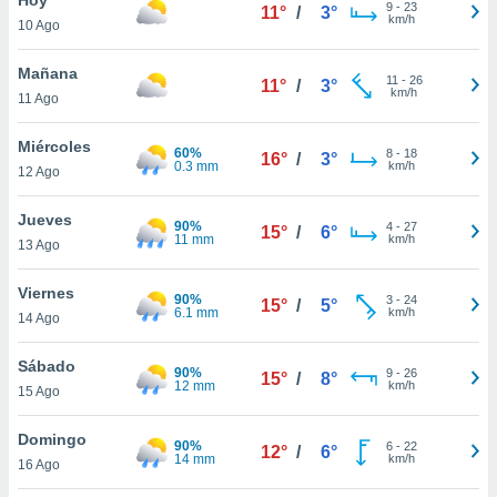
ublicidad y
9
-
23
11°
/
3°
km/h
10 Ago
do en
 mismo.
Mañana
11
-
26
11°
/
3°
sultar más
km/h
11 Ago
 en nuestra
 Cookies
y
Miércoles
60%
8
-
18
ualquier
16°
/
3°
0.3 mm
km/h
12 Ago
ento
 botón
Jueves
90%
4
-
27
15°
/
6°
ación de
11 mm
km/h
13 Ago
kies
 disponible
Viernes
90%
3
-
24
e nuestra
15°
/
5°
6.1 mm
km/h
14 Ago
.
Sábado
IVAMENTE,
90%
9
-
26
15°
/
8°
12 mm
km/h
15 Ago
as
Domingo
90%
6
-
22
12°
/
6°
 a cookies
14 mm
km/h
16 Ago
 no aceptar