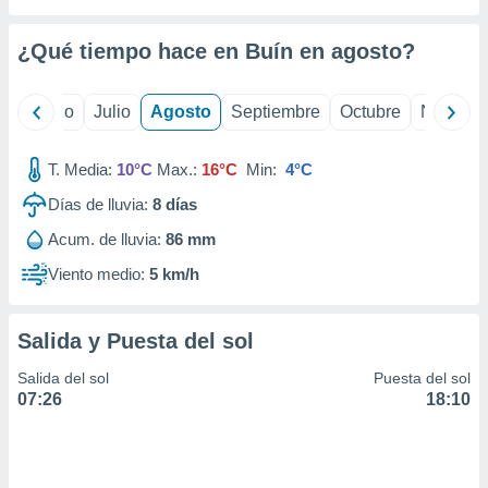
ados con el
 seleccionar
o.
¿Qué tiempo hace en Buín en
agosto
?
calización
precisa e
yo
Junio
Julio
Agosto
Septiembre
Octubre
Noviemb
ión mediante
, publicidad
T. Media:
10°C
Max.:
16°C
Min:
4°C
dos,
Días de lluvia:
8
días
 publicidad
Acum. de lluvia:
86 mm
,
ón de
Viento medio:
5 km/h
 desarrollo
s.
Salida y Puesta del sol
tros 1199
ios
Salida del sol
Puesta del sol
07:26
18:10