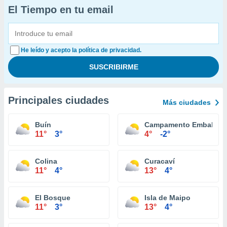
El Tiempo en tu email
He leído y acepto la política de privacidad.
Principales ciudades
Más ciudades
Buín
Campamento Embalse E
11°
3°
4°
-2°
Colina
Curacaví
11°
4°
13°
4°
El Bosque
Isla de Maipo
11°
3°
13°
4°