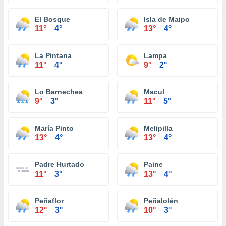
El Bosque
Isla de Maipo
11°
4°
13°
4°
La Pintana
Lampa
11°
4°
9°
2°
Lo Barnechea
Macul
9°
3°
11°
5°
María Pinto
Melipilla
13°
4°
13°
4°
Padre Hurtado
Paine
11°
3°
13°
4°
Peñaflor
Peñalolén
12°
3°
10°
3°