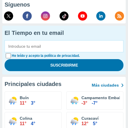
Síguenos
El Tiempo en tu email
He leído y acepto la política de privacidad.
Principales ciudades
Más ciudades
Buín
Campamento Embalse E
11°
3°
-3°
-7°
Colina
Curacaví
11°
4°
12°
5°