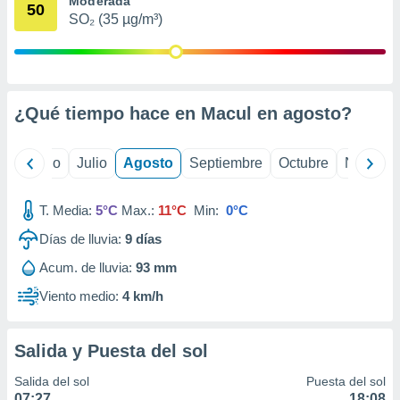
Moderada
ados con el
50
 seleccionar
SO₂ (35 µg/m³)
o.
calización
precisa e
ión mediante
¿Qué tiempo hace en Macul en
agosto
?
, publicidad
yo
Junio
Julio
Agosto
Septiembre
Octubre
Noviemb
dos,
 publicidad
,
T. Media:
5°C
Max.:
11°C
Min:
0°C
ón de
 desarrollo
Días de lluvia:
9
días
s.
Acum. de lluvia:
93 mm
tros 1199
ios
Viento medio:
4 km/h
Salida y Puesta del sol
Salida del sol
Puesta del sol
07:27
18:08