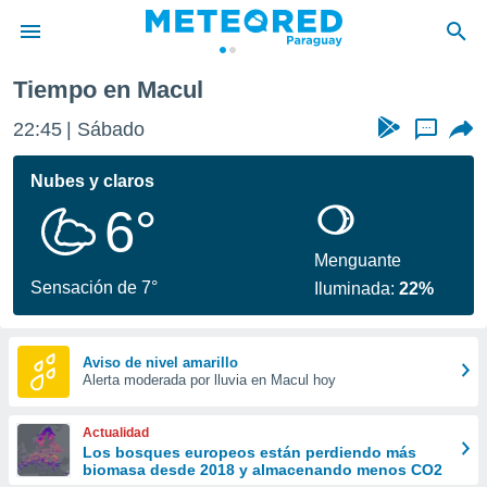
Tiempo en Macul
privacidad
22:45
Sábado
...
o de
om.py
com.py) ha
Nubes y claros
ado por
6°
es para
ue la
 que se
Menguante
e calidad.
Sensación de 7°
Iluminada:
22%
eder a este
ediante las
opciones:
Aviso de nivel amarillo
Alerta moderada por lluvia en Macul hoy
ookies y
e forma
Actualidad
d digital
Los bosques europeos están perdiendo más
biomasa desde 2018 y almacenando menos CO2
ada, basada