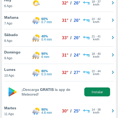
ublicidad y
18
-
37
32°
/
26°
km/h
6 Ago
do en
 mismo.
Mañana
60%
22
-
42
31°
/
26°
sultar más
0.7 mm
km/h
7 Ago
 en nuestra
 Cookies
y
Sábado
40%
21
-
41
ualquier
33°
/
26°
0.4 mm
km/h
8 Ago
ento
 botón
Domingo
90%
18
-
40
31°
/
24°
ación de
6 mm
km/h
9 Ago
kies
 disponible
Lunes
80%
22
-
44
e nuestra
32°
/
27°
0.3 mm
km/h
10 Ago
.
IVAMENTE,
¡Descarga
GRATIS
la app de
Instalar
Meteored!
as
 a cookies
Martes
90%
14
-
38
30°
/
25°
4.8 mm
km/h
11 Ago
 no aceptar