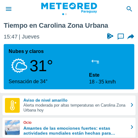
bana
Tiempo en Carolina Zona Urbana
privacidad
15:47
Jueves
...
o de
om.py
com.py) ha
Nubes y claros
ado por
31°
es para
ue la
 que se
Este
e calidad.
Sensación de 34°
18
35 km/h
eder a este
ediante las
opciones:
Aviso de nivel amarillo
Alerta moderada por altas temperaturas en Carolina Zona
ookies y
Urbana hoy
e forma
Ocio
d digital
Amantes de las emociones fuertes: estas
actividades mundiales están hechas para
ada, basada