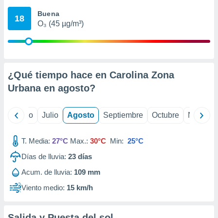
ados con el
 seleccionar
Buena
18
o.
O₃ (45 µg/m³)
calización
precisa e
ión mediante
, publicidad
¿Qué tiempo hace en Carolina Zona
Urbana en
agosto
?
dos,
 publicidad
,
yo
Junio
Julio
Agosto
Septiembre
Octubre
Noviemb
ón de
 desarrollo
s.
T. Media:
27°C
Max.:
30°C
Min:
25°C
tros 1199
Días de lluvia:
23
días
ios
Acum. de lluvia:
109 mm
Viento medio:
15 km/h
Salida y Puesta del sol