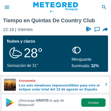
y Club
Tiempo en Quintas De Country Club
privacidad
22:16
Viernes
...
o de
om.py
com.py) ha
Nubes y claros
ado por
28°
es para
ue la
 que se
Menguante
e calidad.
Sensación de 31°
Iluminada:
32%
eder a este
ediante las
opciones:
Astronomía
Los seis miradores imprescindibles para vivir el
ookies y
eclipse solar total del 12 de agosto en España
e forma
¡Descarga
GRATIS
la app de
Instalar
d digital
Meteored!
ada, basada