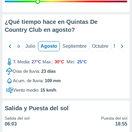
ados con el
 seleccionar
o.
calización
¿Qué tiempo hace en Quintas De
precisa e
Country Club en
agosto
?
ión mediante
, publicidad
yo
Junio
Julio
Agosto
Septiembre
Octubre
Noviemb
dos,
 publicidad
T. Media:
27°C
Max.:
30°C
Min:
25°C
,
Días de lluvia:
23
días
ón de
 desarrollo
Acum. de lluvia:
109 mm
s.
Viento medio:
15 km/h
tros 1199
ios
Salida y Puesta del sol
Salida del sol
Puesta del sol
06:03
18:55