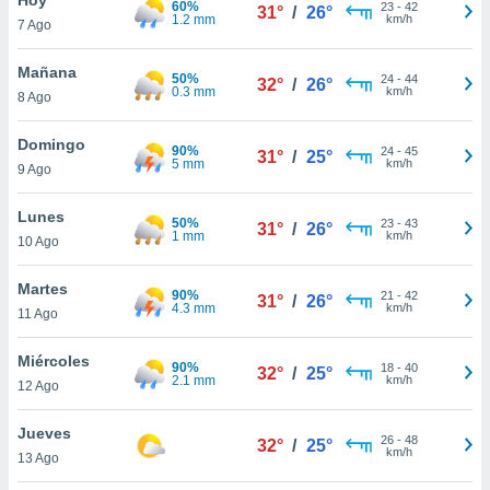
60%
ublicidad y
23
-
42
31°
/
26°
1.2 mm
km/h
7 Ago
do en
 mismo.
Mañana
50%
24
-
44
32°
/
26°
sultar más
0.3 mm
km/h
8 Ago
 en nuestra
 Cookies
y
Domingo
90%
24
-
45
ualquier
31°
/
25°
5 mm
km/h
9 Ago
ento
 botón
Lunes
50%
23
-
43
31°
/
26°
ación de
1 mm
km/h
10 Ago
kies
 disponible
Martes
90%
21
-
42
e nuestra
31°
/
26°
4.3 mm
km/h
11 Ago
.
Miércoles
IVAMENTE,
90%
18
-
40
32°
/
25°
2.1 mm
km/h
12 Ago
as
Jueves
26
-
48
32°
/
25°
 a cookies
km/h
13 Ago
 no aceptar