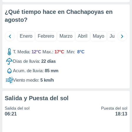
retirar su
ento u
¿Qué tiempo hace en Chachapoyas en
agosto
?
 de datos
er momento
ic en
Enero
Febrero
Marzo
Abril
Mayo
Junio
Ju
o en
 Cookies
en
T. Media:
12°C
Max.:
17°C
Min:
8°C
eb.
Días de lluvia:
22
días
y
Acum. de lluvia:
85 mm
socios
el
Viento medio:
5 km/h
to de
Salida y Puesta del sol
la
 en un
Salida del sol
Puesta del sol
 y/o acceder
06:21
18:13
 de datos
ara
 anuncios