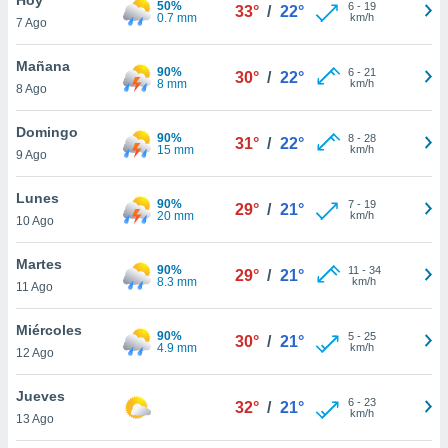
50%
ublicidad y
6
-
19
33°
/
22°
0.7 mm
km/h
7 Ago
do en
 mismo.
Mañana
90%
6
-
21
30°
/
22°
sultar más
8 mm
km/h
8 Ago
 en nuestra
 Cookies
y
Domingo
90%
8
-
28
ualquier
31°
/
22°
15 mm
km/h
9 Ago
ento
 botón
Lunes
90%
7
-
19
29°
/
21°
ación de
20 mm
km/h
10 Ago
kies
 disponible
Martes
90%
11
-
34
e nuestra
29°
/
21°
8.3 mm
km/h
11 Ago
.
Miércoles
IVAMENTE,
90%
5
-
25
30°
/
21°
4.9 mm
km/h
12 Ago
as
Jueves
6
-
23
32°
/
21°
 a cookies
km/h
13 Ago
 no aceptar