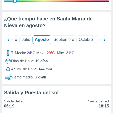
ados con el
 seleccionar
o.
calización
¿Qué tiempo hace en Santa María de
precisa e
Nieva en
agosto
?
ión mediante
, publicidad
yo
Junio
Julio
Agosto
Septiembre
Octubre
Noviemb
dos,
 publicidad
T. Media:
24°C
Max.:
29°C
Min:
21°C
,
Días de lluvia:
19
días
ón de
 desarrollo
Acum. de lluvia:
144 mm
s.
Viento medio:
3 km/h
tros 1199
ios
Salida y Puesta del sol
Salida del sol
Puesta del sol
06:19
18:15