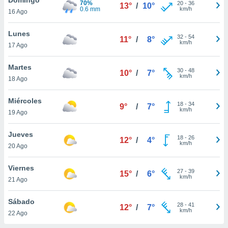
70%
ublicidad y
20
-
36
13°
/
10°
0.6 mm
km/h
16 Ago
do en
 mismo.
Lunes
32
-
54
11°
/
8°
sultar más
km/h
17 Ago
 en nuestra
 Cookies
y
Martes
30
-
48
ualquier
10°
/
7°
km/h
18 Ago
ento
 botón
Miércoles
18
-
34
9°
/
7°
ación de
km/h
19 Ago
kies
 disponible
Jueves
18
-
26
e nuestra
12°
/
4°
km/h
20 Ago
.
Viernes
IVAMENTE,
27
-
39
15°
/
6°
km/h
21 Ago
as
Sábado
28
-
41
12°
/
7°
 a cookies
km/h
22 Ago
 no aceptar