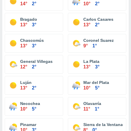
14°
2°
10°
2°
Bragado
Carlos Casares
13°
3°
13°
2°
Chascomús
Coronel Suarez
13°
3°
9°
1°
General Villegas
La Plata
12°
2°
13°
3°
Luján
Mar del Plata
13°
2°
10°
5°
Necochea
Olavarría
10°
5°
11°
1°
Pinamar
Sierra de la Ventana
10°
3°
8°
0°