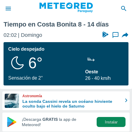
Próxima semana
Tiempo en Costa Bonita 8 - 14 días
privacidad
02:02
Domingo
...
o de
om.py
com.py) ha
Cielo despejado
ado por
6°
es para
ue la
 que se
Oeste
e calidad.
Sensación de 2°
26
40 km/h
eder a este
ediante las
opciones:
Astronomía
La sonda Cassini revela un océano hirviente
ookies y
oculto bajo el hielo de Saturno
e forma
¡Descarga
GRATIS
la app de
Instalar
d digital
Meteored!
ada, basada