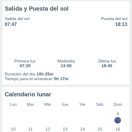
ar perfiles
Salida y Puesta del sol
idad
a, utilizar
Salida del sol
Puesta del sol
a
07:47
18:13
 la
da, crear un
personalizar
o, uso de
a la
e contenido
Primera luz
Mediodía
Última luz
do, medir el
07:20
13:00
18:40
 de la
Duración del día
10h 25m
medir el
Tiempo para el amanecer
5h 17m
 del
 comprender
 través de
Calendario lunar
s o a través
Lun
Mar
Mié
Jue
Vie
Sáb
Dom
nación de
edentes de
9
fuentes,
y mejora de
os, uso de
10
11
12
13
14
15
16