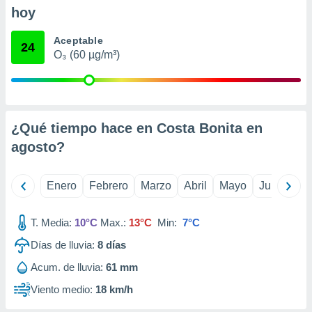
retirar su
hoy
ento u
Aceptable
24
 de datos
O₃ (60 µg/m³)
er momento
ic en
o en
 Cookies
en
¿Qué tiempo hace en Costa Bonita en
eb.
agosto
?
y
socios
el
Enero
Febrero
Marzo
Abril
Mayo
Junio
Ju
to de
T. Media:
10°C
Max.:
13°C
Min:
7°C
la
Días de lluvia:
8
días
 en un
Acum. de lluvia:
61 mm
 y/o acceder
 de datos
Viento medio:
18 km/h
ara
 anuncios