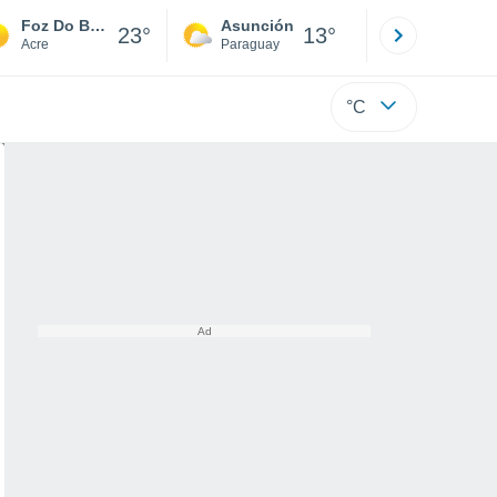
Foz Do Breu
Asunción
Santa Rit
23°
13°
Acre
Paraguay
Alto Paraná
°C