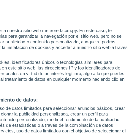
r a nuestro sitio web meteored.com.py. En este caso, te
as para garantizar la navegación por el sitio web, pero no se
rar publicidad o contenido personalizado, aunque sí podrás
 la instalación de cookies y acceder a nuestro sitio web a través
tales:
es, identificadores únicos o tecnologías similares para
 no
n este sitio web, las direcciones IP y los identificadores de
rsonales en virtud de un interés legítimo, algo a lo que puedes
 de lluvia
Satélites
Modelos
 al tratamiento de datos en cualquier momento haciendo clic en
miento de datos:
Lunes
Martes
Miércoles
Jueves
uso de datos limitados para seleccionar anuncios básicos, crear
10 Ago
11 Ago
12 Ago
13 Ago
ccionar la publicidad personalizada, crear un perfil para
ontenido personalizado, medir el rendimiento de la publicidad,
vés de estadísticas o a través de la combinación de datos
rvicios, uso de datos limitados con el objetivo de seleccionar el
90%
90%
40%