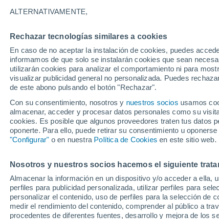
23°
ALTERNATIVAMENTE,
Rechazar tecnologías similares a cookies
Norte
En caso de no aceptar la instalación de cookies, puedes accede
Sensación de 23°
5
-
11 km/h
informamos de que solo se instalarán cookies que sean necesari
utilizarán cookies para analizar el comportamiento ni para most
visualizar publicidad general no personalizada. Puedes rechazar
de este abono pulsando el botón "Rechazar".
Actualidad
El aviso de la OMM sobre los incendios fores
Con su consentimiento, nosotros y
nuestros socios
usamos cooki
"el cambio climático aumenta el riesgo, pero
almacenar, acceder y procesar datos personales como su visita e
es el único culpable
cookies. Es posible que algunos proveedores traten tus datos pe
Tiempo 1 - 7 días
Actualidad
Mapa de lluvia
Radar
oponerte. Para ello, puede retirar su consentimiento u oponerse
"Configurar"
o en nuestra
Política de Cookies
en este sitio web.
Nosotros y nuestros socios hacemos el siguiente trata
Mañana
Domingo
Hoy
Almacenar la información en un dispositivo y/o acceder a ella, 
8 Ago
9 Ago
7 Ago
perfiles para publicidad personalizada, utilizar perfiles para sele
personalizar el contenido, uso de perfiles para la selección de c
medir el rendimiento del contenido, comprender al público a tra
procedentes de diferentes fuentes, desarrollo y mejora de los se
80%
50%