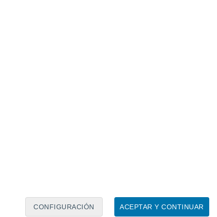
Calendario lunar
Lun
Mar
Mié
Jue
Vie
Sáb
Dom
7
8
9
10
11
12
13
14
15
16
17
18
19
20
CONFIGURACIÓN
ACEPTAR Y CONTINUAR