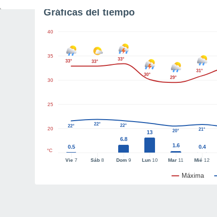
Gráficas del tiempo
40
35
33°
33°
33°
31°
30°
29°
30
25
22°
22°
22°
20
21°
20°
13
6.8
1.6
0.5
0.4
°C
Vie
7
Sáb
8
Dom
9
Lun
10
Mar
11
Mié
12
Máxima