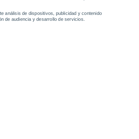
13 mm
1.6 mm
0.4 mm
30°
/
21°
29°
/
20°
31°
/
21°
32°
/
20°
e análisis de dispositivos, publicidad y contenido
n de audiencia y desarrollo de servicios.
-
24
km/h
10
-
24
km/h
6
-
27
km/h
3
-
13
km/h
e agosto
Norte
0 Bajo
5
-
11 km/h
FPS:
no
Norte
2 Bajo
5
-
14 km/h
FPS:
no
Noroeste
4 Medio
6
-
18 km/h
FPS:
6-10
Noroeste
9 ¡Muy Alto!
9
-
26 km/h
FPS:
25-50