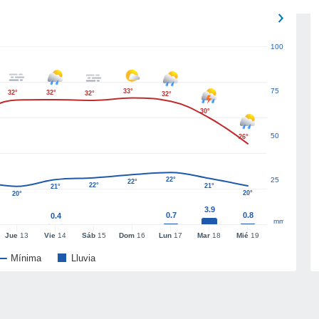
100
75
33°
32°
32°
32°
32°
30°
50
26°
22°
25
22°
22°
21°
21°
20°
20°
3.9
0.7
0.8
0.4
mm
Jue
13
Vie
14
Sáb
15
Dom
16
Lun
17
Mar
18
Mié
19
Mínima
Lluvia