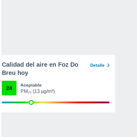
Calidad del aire en Foz Do
Detalle
Breu hoy
Aceptable
24
PM₂₅ (13 µg/m³)