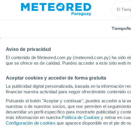
Tiempo
No
Aviso de privacidad
El contenido de Meteored.com.py (meteored.com.py) ha sido ela
que se ofrece es de calidad. Puedes acceder a este sitio web m
Aceptar cookies y acceder de forma gratuita
Inicio
Brasil
Acre
Foz Do Breu
La publicidad digital personalizada, basada en la información r
financiar nuestra actividad para seguir ofreciéndote contenido c
Tiempo en Foz Do Breu
Pulsando el botón "Aceptar y continuar", puedes acceder a la w
nuestras o de nuestros socios, que nos permiten el seguimiento
06:52
Viernes
desarrollar un perfil específico para mostrarte publicidad y co
más información en nuestra
Política de Cookies
y retirar en cu
Configuración de cookies
que aparece disponible en el pie de n
Soleado