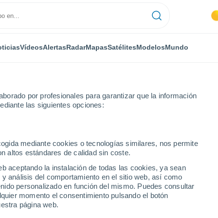
ticias
Vídeos
Alertas
Radar
Mapas
Satélites
Modelos
Mundo
borado por profesionales para garantizar que la información
ediante las siguientes opciones:
ecogida mediante cookies o tecnologías similares, nos permite
on altos estándares de calidad sin coste.
 - AC
eb aceptando la instalación de todas las cookies, ya sean
 y análisis del comportamiento en el sitio web, así como
...
ntenido personalizado en función del mismo. Puedes consultar
alquier momento el consentimiento pulsando el botón
Por hora
uestra página web.
Calor Húmedo Sofocante en las
próximas horas