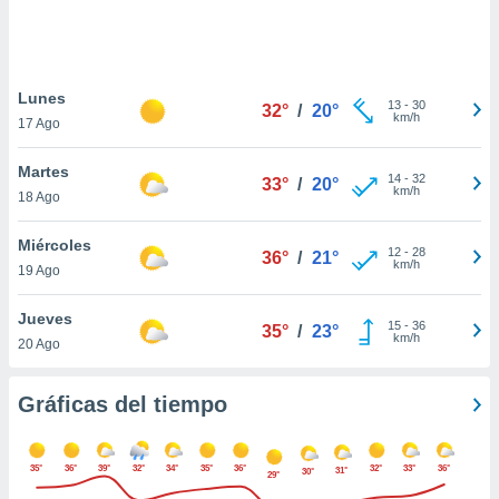
ste abono
 botón
.
Lunes
13
-
30
32°
/
20°
nto,
km/h
17 Ago
cios
Martes
kies,
14
-
32
33°
/
20°
km/h
18 Ago
ores únicos
as similares
nar,
Miércoles
12
-
28
36°
/
21°
rocesar
km/h
19 Ago
onales como
 este sitio
Jueves
recciones IP
15
-
36
35°
/
23°
km/h
20 Ago
ficadores de
 posible
s
Gráficas del tiempo
 traten tus
nales en
 interés
35°
36°
39°
32°
34°
35°
36°
32°
33°
36°
go a lo que
31°
30°
29°
nerte. Para