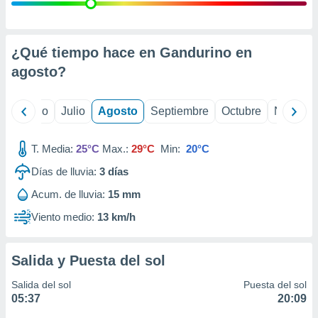
ados con el
 seleccionar
o.
calización
¿Qué tiempo hace en Gandurino en
precisa e
agosto
?
ión mediante
, publicidad
yo
Junio
Julio
Agosto
Septiembre
Octubre
Noviemb
dos,
 publicidad
T. Media:
25°C
Max.:
29°C
Min:
20°C
,
Días de lluvia:
3
días
ón de
 desarrollo
Acum. de lluvia:
15 mm
s.
Viento medio:
13 km/h
tros 1199
ios
Salida y Puesta del sol
Salida del sol
Puesta del sol
05:37
20:09