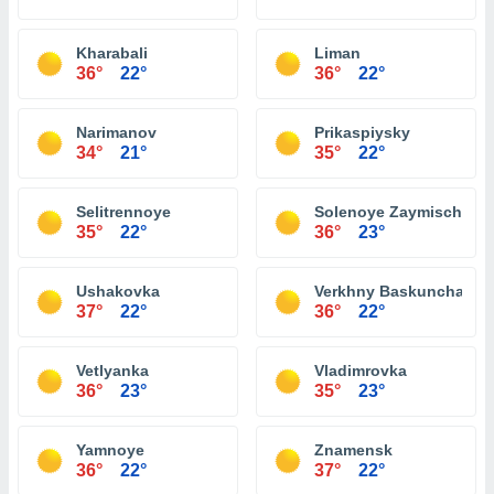
Kharabali
Liman
36°
22°
36°
22°
Narimanov
Prikaspiysky
34°
21°
35°
22°
Selitrennoye
Solenoye Zaymische
35°
22°
36°
23°
Ushakovka
Verkhny Baskunchak
37°
22°
36°
22°
Vetlyanka
Vladimrovka
36°
23°
35°
23°
Yamnoye
Znamensk
36°
22°
37°
22°