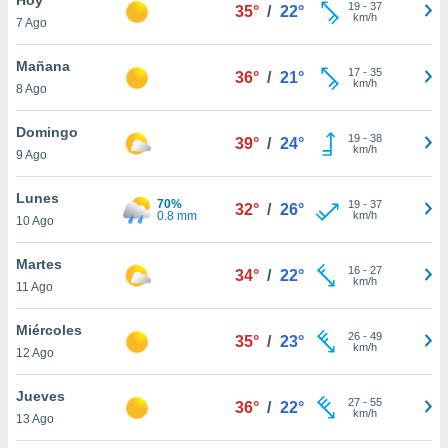
ublicidad y
19
-
37
35°
/
22°
km/h
7 Ago
do en
 mismo.
Mañana
17
-
35
36°
/
21°
sultar más
km/h
8 Ago
 en nuestra
 Cookies
y
Domingo
19
-
38
ualquier
39°
/
24°
km/h
9 Ago
ento
 botón
Lunes
70%
19
-
37
32°
/
26°
ación de
0.8 mm
km/h
10 Ago
kies
 disponible
Martes
16
-
27
e nuestra
34°
/
22°
km/h
11 Ago
.
Miércoles
IVAMENTE,
26
-
49
35°
/
23°
km/h
12 Ago
as
Jueves
27
-
55
36°
/
22°
 a cookies
km/h
13 Ago
 no aceptar