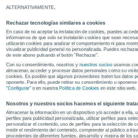
25°
ALTERNATIVAMENTE,
Rechazar tecnologías similares a cookies
Menguant
En caso de no aceptar la instalación de cookies, puedes accede
Iluminada
Sensación de 26°
informamos de que solo se instalarán cookies que sean necesari
utilizarán cookies para analizar el comportamiento ni para most
visualizar publicidad general no personalizada. Puedes rechazar
de este abono pulsando el botón "Rechazar".
Actualidad
El aviso de la OMM sobre los incendios fores
Con su consentimiento, nosotros y
nuestros socios
usamos cooki
"el cambio climático aumenta el riesgo, pero
almacenar, acceder y procesar datos personales como su visita e
es el único culpable
cookies. Es posible que algunos proveedores traten tus datos pe
Tiempo 1 - 7 días
Actualidad
Mapa de temperatura
oponerte. Para ello, puede retirar su consentimiento u oponerse
"Configurar"
o en nuestra
Política de Cookies
en este sitio web.
Nosotros y nuestros socios hacemos el siguiente trata
Mañana
Domingo
Hoy
Almacenar la información en un dispositivo y/o acceder a ella, 
8 Ago
9 Ago
7 Ago
perfiles para publicidad personalizada, utilizar perfiles para sele
personalizar el contenido, uso de perfiles para la selección de c
medir el rendimiento del contenido, comprender al público a tra
procedentes de diferentes fuentes, desarrollo y mejora de los se