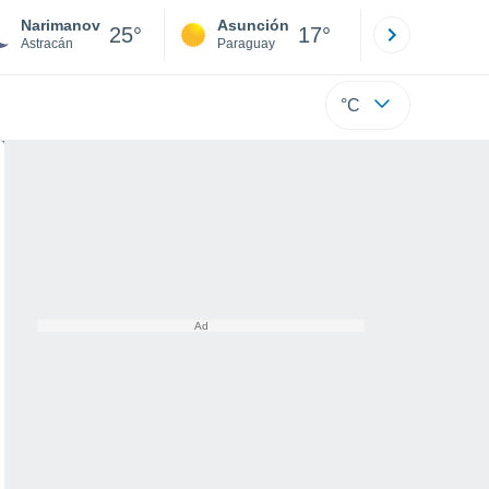
Narimanov
Asunción
Santa Rit
25°
17°
Astracán
Paraguay
Alto Paraná
°C