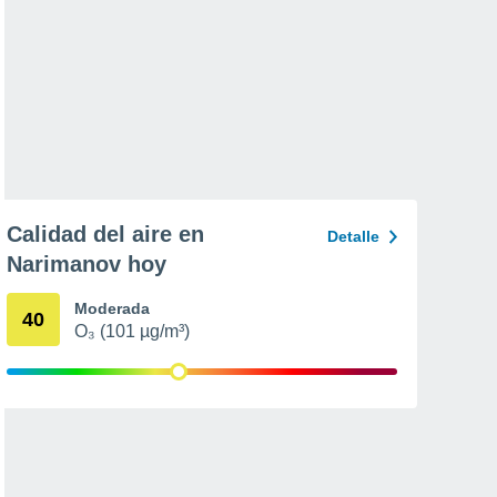
Calidad del aire en
Detalle
Narimanov hoy
Moderada
40
O₃ (101 µg/m³)