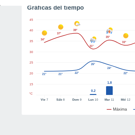
Gráficas del tiempo
45
40
39°
37°
35°
34°
35
33°
31°
30
25
26°
24°
22°
20
22°
21°
21°
1.8
15
0.2
°C
Vie
7
Sáb
8
Dom
9
Lun
10
Mar
11
Mié
12
Máxima