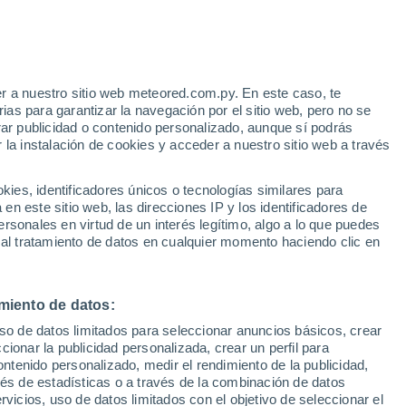
e
r a nuestro sitio web meteored.com.py. En este caso, te
:
36%
as para garantizar la navegación por el sitio web, pero no se
rar publicidad o contenido personalizado, aunque sí podrás
 la instalación de cookies y acceder a nuestro sitio web a través
tales:
es, identificadores únicos o tecnologías similares para
 no
n este sitio web, las direcciones IP y los identificadores de
rsonales en virtud de un interés legítimo, algo a lo que puedes
Radar de lluvia
Satélites
Modelos
 al tratamiento de datos en cualquier momento haciendo clic en
miento de datos:
Lunes
Martes
Miércoles
Jueves
uso de datos limitados para seleccionar anuncios básicos, crear
10 Ago
11 Ago
12 Ago
13 Ago
ccionar la publicidad personalizada, crear un perfil para
ontenido personalizado, medir el rendimiento de la publicidad,
vés de estadísticas o a través de la combinación de datos
rvicios, uso de datos limitados con el objetivo de seleccionar el
60%
60%