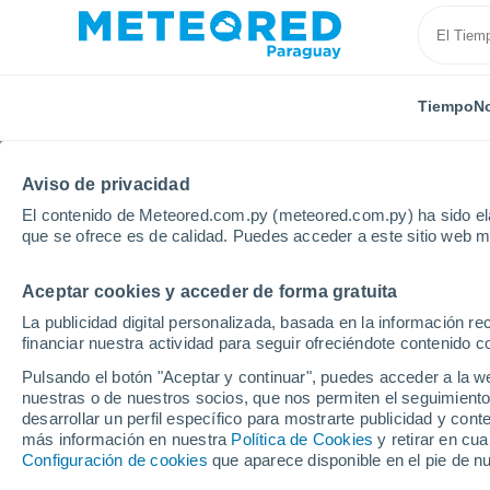
Tiempo
No
Aviso de privacidad
El contenido de Meteored.com.py (meteored.com.py) ha sido ela
que se ofrece es de calidad. Puedes acceder a este sitio web m
Aceptar cookies y acceder de forma gratuita
Inicio
Rusia
Óblast de Astracán
Narimanov
La publicidad digital personalizada, basada en la información r
financiar nuestra actividad para seguir ofreciéndote contenido c
Tiempo en Narimanov
Pulsando el botón "Aceptar y continuar", puedes acceder a la w
nuestras o de nuestros socios, que nos permiten el seguimiento
23:32
Viernes
desarrollar un perfil específico para mostrarte publicidad y co
más información en nuestra
Política de Cookies
y retirar en cu
Configuración de cookies
que aparece disponible en el pie de n
Cielo despejado