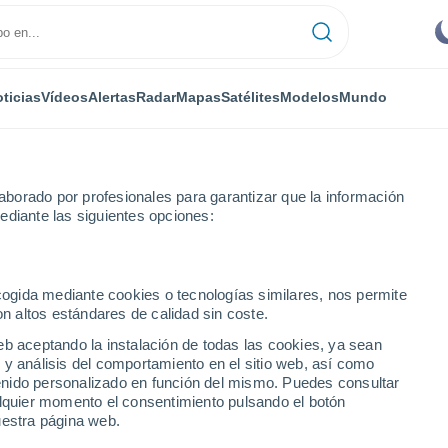
ticias
Vídeos
Alertas
Radar
Mapas
Satélites
Modelos
Mundo
borado por profesionales para garantizar que la información
ediante las siguientes opciones:
ecogida mediante cookies o tecnologías similares, nos permite
on altos estándares de calidad sin coste.
eb aceptando la instalación de todas las cookies, ya sean
 y análisis del comportamiento en el sitio web, así como
...
ntenido personalizado en función del mismo. Puedes consultar
alquier momento el consentimiento pulsando el botón
Por hora
uestra página web.
Cielos despejados en las
próximas horas