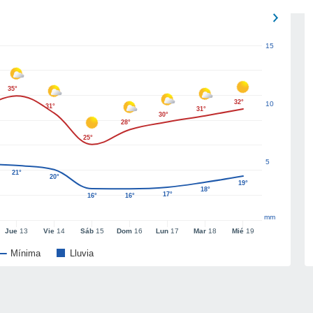
15
35°
32°
10
31°
31°
30°
28°
25°
5
21°
20°
19°
18°
17°
16°
16°
mm
Jue
13
Vie
14
Sáb
15
Dom
16
Lun
17
Mar
18
Mié
19
Mínima
Lluvia