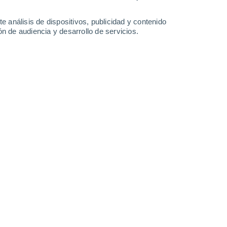
0.2 mm
1.8 mm
31°
/
26°
35°
/
24°
33°
/
22°
35°
/
21°
e análisis de dispositivos, publicidad y contenido
n de audiencia y desarrollo de servicios.
-
28
km/h
26
-
45
km/h
23
-
40
km/h
21
-
32
km/h
to
Este
2 Bajo
°
15
-
30 km/h
FPS:
no
Este
1 Bajo
°
15
-
29 km/h
FPS:
no
Este
0 Bajo
°
12
-
26 km/h
FPS:
no
Este
0 Bajo
°
9
-
19 km/h
FPS:
no