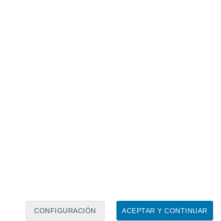
Calendario lunar
Lun
Mar
Mié
Jue
Vie
Sáb
Dom
7
8
9
10
11
12
13
14
15
16
17
18
19
20
CONFIGURACIÓN
ACEPTAR Y CONTINUAR