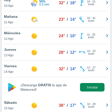
50%
ublicidad y
19
-
51
32°
/
18°
0.3 mm
km/h
10 Ago
do en
 mismo.
Mañana
18
-
41
23°
/
14°
sultar más
km/h
11 Ago
 en nuestra
 Cookies
y
Miércoles
11
-
25
ualquier
24°
/
10°
km/h
12 Ago
ento
 botón
Jueves
10
-
23
28°
/
12°
ación de
km/h
13 Ago
kies
 disponible
Viernes
13
-
27
e nuestra
32°
/
14°
km/h
14 Ago
.
IVAMENTE,
¡Descarga
GRATIS
la app de
Instalar
Meteored!
as
 a cookies
Sábado
10
-
28
36°
/
17°
km/h
15 Ago
 no aceptar