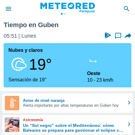
Tiempo en Guben
privacidad
05:51
Lunes
...
o de
om.py
com.py) ha
Nubes y claros
ado por
19°
es para
ue la
 que se
Oeste
e calidad.
Sensación de 19°
10
23 km/h
eder a este
ediante las
opciones:
Aviso de nivel naranja
Alerta importante por altas temperaturas en Guben hoy
ookies y
e forma
Astronomía
d digital
Un “Sol negro” sobre el Mediterráneo: cómo
Baleares se prepara para gestionar el eclipse con
ada, basada