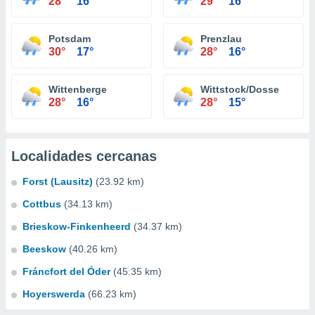
28°
16°
29°
16°
Potsdam
Prenzlau
30°
17°
28°
16°
Wittenberge
Wittstock/Dosse
28°
16°
28°
15°
Localidades cercanas
Forst (Lausitz)
(23.92 km)
Cottbus
(34.13 km)
Brieskow-Finkenheerd
(34.37 km)
Beeskow
(40.26 km)
Fráncfort del Óder
(45.35 km)
Hoyerswerda
(66.23 km)