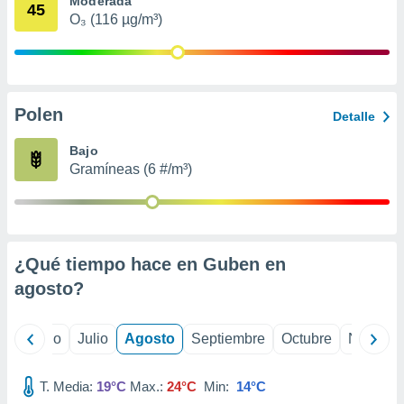
Moderada
ados con el
45
 seleccionar
O₃ (116 µg/m³)
o.
calización
precisa e
ión mediante
Polen
Detalle
, publicidad
Bajo
dos,
Gramíneas (6 #/m³)
 publicidad
,
ón de
 desarrollo
s.
¿Qué tiempo hace en Guben en
tros 1199
agosto
?
ios
yo
Junio
Julio
Agosto
Septiembre
Octubre
Noviemb
T. Media:
19°C
Max.:
24°C
Min:
14°C