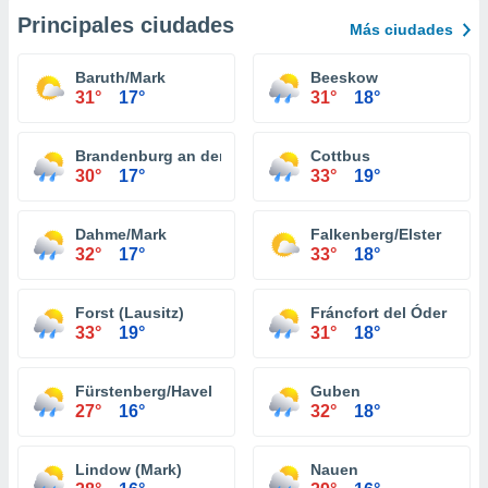
Principales ciudades
Más ciudades
Baruth/Mark
Beeskow
31°
17°
31°
18°
Brandenburg an der Havel
Cottbus
30°
17°
33°
19°
Dahme/Mark
Falkenberg/Elster
32°
17°
33°
18°
Forst (Lausitz)
Fráncfort del Óder
33°
19°
31°
18°
Fürstenberg/Havel
Guben
27°
16°
32°
18°
Lindow (Mark)
Nauen