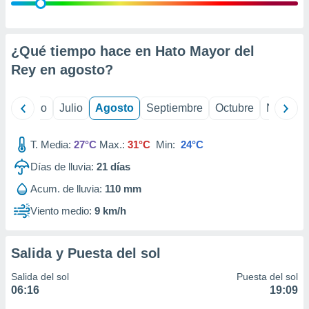
ados con el
 seleccionar
o.
calización
¿Qué tiempo hace en Hato Mayor del
precisa e
Rey en
agosto
?
ión mediante
, publicidad
yo
Junio
Julio
Agosto
Septiembre
Octubre
Noviemb
dos,
 publicidad
T. Media:
27°C
Max.:
31°C
Min:
24°C
,
Días de lluvia:
21
días
ón de
 desarrollo
Acum. de lluvia:
110 mm
s.
Viento medio:
9 km/h
tros 1199
ios
Salida y Puesta del sol
Salida del sol
Puesta del sol
06:16
19:09