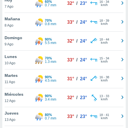
60%
ublicidad y
16
-
34
32°
/
23°
0.7 mm
km/h
7 Ago
do en
 mismo.
Mañana
70%
18
-
39
33°
/
24°
sultar más
0.8 mm
km/h
8 Ago
 en nuestra
 Cookies
y
Domingo
90%
18
-
44
ualquier
32°
/
24°
5.5 mm
km/h
9 Ago
ento
 botón
Lunes
70%
15
-
34
33°
/
24°
ación de
1.3 mm
km/h
10 Ago
kies
 disponible
Martes
90%
16
-
38
e nuestra
31°
/
24°
4.5 mm
km/h
11 Ago
.
Miércoles
IVAMENTE,
90%
13
-
33
32°
/
23°
3.4 mm
km/h
12 Ago
as
Jueves
80%
18
-
41
33°
/
23°
 a cookies
0.7 mm
km/h
13 Ago
 no aceptar