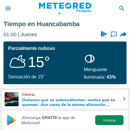
Tiempo en Huancabamba
privacidad
01:00
Jueves
...
o de
om.py
com.py) ha
Parcialmente nuboso
ado por
15°
es para
ue la
 que se
Menguante
e calidad.
Sensación de 15°
Iluminada:
43%
eder a este
ediante las
opciones:
Ciencia
Océanos que se sobrecalientan, suelos que se
ookies y
queman: dos caras de la misma alteración
e forma
climática
¡Descarga
GRATIS
la app de
Instalar
d digital
Meteored!
ada, basada