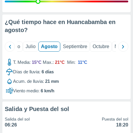
ados con el
 seleccionar
o.
calización
¿Qué tiempo hace en Huancabamba en
precisa e
agosto
?
ión mediante
, publicidad
yo
Junio
Julio
Agosto
Septiembre
Octubre
Noviemb
dos,
 publicidad
T. Media:
15°C
Max.:
21°C
Min:
11°C
,
Días de lluvia:
6
días
ón de
 desarrollo
Acum. de lluvia:
21 mm
s.
Viento medio:
6 km/h
tros 1199
ios
Salida y Puesta del sol
Salida del sol
Puesta del sol
06:26
18:20