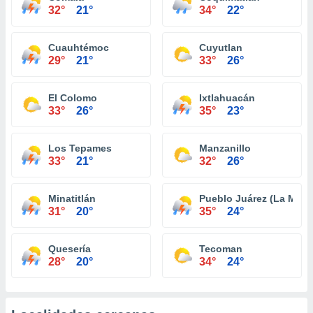
32°
21°
34°
22°
Cuauhtémoc
Cuyutlan
29°
21°
33°
26°
El Colomo
Ixtlahuacán
33°
26°
35°
23°
Los Tepames
Manzanillo
33°
21°
32°
26°
Minatitlán
Pueblo Juárez (La Magd
31°
20°
35°
24°
Quesería
Tecoman
28°
20°
34°
24°