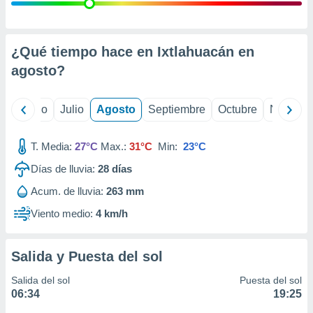
ados con el
 seleccionar
o.
calización
¿Qué tiempo hace en Ixtlahuacán en
precisa e
agosto
?
ión mediante
, publicidad
yo
Junio
Julio
Agosto
Septiembre
Octubre
Noviemb
dos,
 publicidad
T. Media:
27°C
Max.:
31°C
Min:
23°C
,
Días de lluvia:
28
días
ón de
 desarrollo
Acum. de lluvia:
263 mm
s.
Viento medio:
4 km/h
tros 1199
ios
Salida y Puesta del sol
Salida del sol
Puesta del sol
06:34
19:25