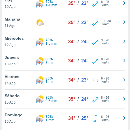
60%
ublicidad y
8
-
25
35°
/
23°
1.4 mm
km/h
10 Ago
do en
 mismo.
Mañana
10
-
30
35°
/
23°
sultar más
km/h
11 Ago
 en nuestra
 Cookies
y
Miércoles
70%
9
-
28
ualquier
34°
/
24°
1.5 mm
km/h
12 Ago
ento
 botón
Jueves
80%
8
-
28
34°
/
24°
ación de
3 mm
km/h
13 Ago
kies
 disponible
Viernes
80%
6
-
28
e nuestra
34°
/
23°
1 mm
km/h
14 Ago
.
Sábado
IVAMENTE,
70%
8
-
26
35°
/
24°
0.6 mm
km/h
15 Ago
as
Domingo
70%
6
-
26
34°
/
25°
 a cookies
1 mm
km/h
16 Ago
 no aceptar