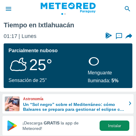
Tiempo en Ixtlahuacán
privacidad
01:17
Lunes
...
o de
om.py
com.py) ha
Parcialmente nuboso
ado por
25°
es para
ue la
 que se
Menguante
e calidad.
Sensación de 25°
Iluminada:
5%
eder a este
ediante las
opciones:
Astronomía
Un “Sol negro” sobre el Mediterráneo: cómo
ookies y
Baleares se prepara para gestionar el eclipse con
e forma
turismo responsable
¡Descarga
GRATIS
la app de
Instalar
d digital
Meteored!
ada, basada