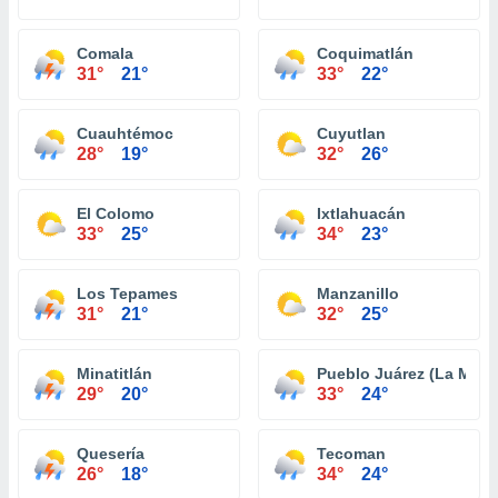
Comala
Coquimatlán
31°
21°
33°
22°
Cuauhtémoc
Cuyutlan
28°
19°
32°
26°
El Colomo
Ixtlahuacán
33°
25°
34°
23°
Los Tepames
Manzanillo
31°
21°
32°
25°
Minatitlán
Pueblo Juárez (La Magd
29°
20°
33°
24°
Quesería
Tecoman
26°
18°
34°
24°