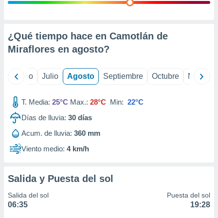
ados con el
 seleccionar
o.
calización
¿Qué tiempo hace en Camotlán de
precisa e
Miraflores en
agosto
?
ión mediante
, publicidad
yo
Junio
Julio
Agosto
Septiembre
Octubre
Noviemb
dos,
 publicidad
T. Media:
25°C
Max.:
28°C
Min:
22°C
,
Días de lluvia:
30
días
ón de
 desarrollo
Acum. de lluvia:
360 mm
s.
Viento medio:
4 km/h
tros 1199
ios
Salida y Puesta del sol
Salida del sol
Puesta del sol
06:35
19:28