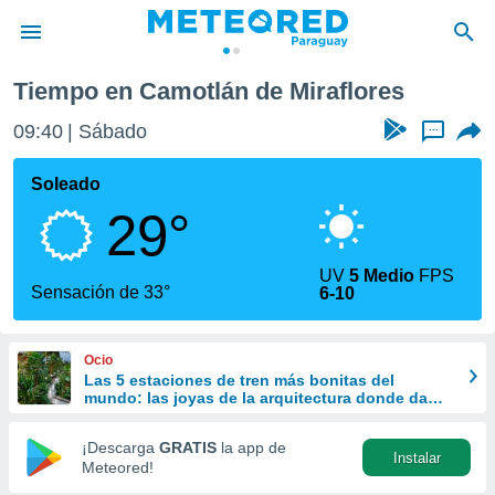
Tiempo en Camotlán de Miraflores
privacidad
09:40
Sábado
...
o de
om.py
com.py) ha
Soleado
ado por
29°
es para
ue la
 que se
UV
5 Medio
FPS
e calidad.
Sensación de 33°
6-10
eder a este
ediante las
opciones:
Ocio
Las 5 estaciones de tren más bonitas del
ookies y
mundo: las joyas de la arquitectura donde da
e forma
gusto perder el viaje
¡Descarga
GRATIS
la app de
Instalar
d digital
Meteored!
ada, basada