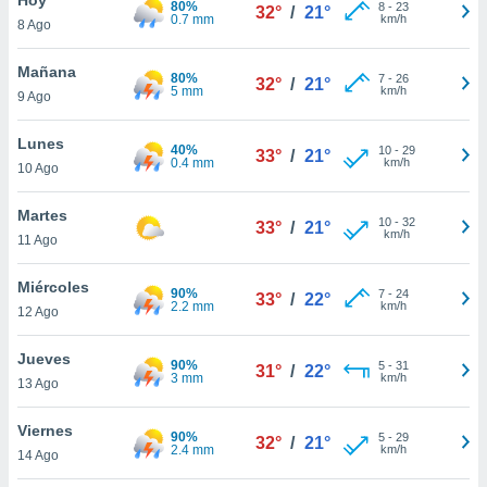
80%
ublicidad y
8
-
23
32°
/
21°
0.7 mm
km/h
8 Ago
do en
 mismo.
Mañana
80%
7
-
26
32°
/
21°
sultar más
5 mm
km/h
9 Ago
 en nuestra
 Cookies
y
Lunes
40%
10
-
29
ualquier
33°
/
21°
0.4 mm
km/h
10 Ago
ento
 botón
Martes
10
-
32
33°
/
21°
ación de
km/h
11 Ago
kies
 disponible
Miércoles
90%
7
-
24
e nuestra
33°
/
22°
2.2 mm
km/h
12 Ago
.
Jueves
IVAMENTE,
90%
5
-
31
31°
/
22°
3 mm
km/h
13 Ago
as
Viernes
90%
5
-
29
32°
/
21°
 a cookies
2.4 mm
km/h
14 Ago
 no aceptar