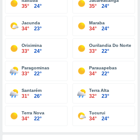
Itaituba
Jacareacanga
35°
24°
35°
24°
Jacunda
Maraba
34°
23°
34°
24°
Oriximina
Ourilandia Do Norte
33°
24°
33°
22°
Paragominas
Parauapebas
33°
22°
34°
22°
Santarém
Terra Alta
31°
26°
32°
23°
Terra Nova
Tucurui
34°
22°
34°
24°