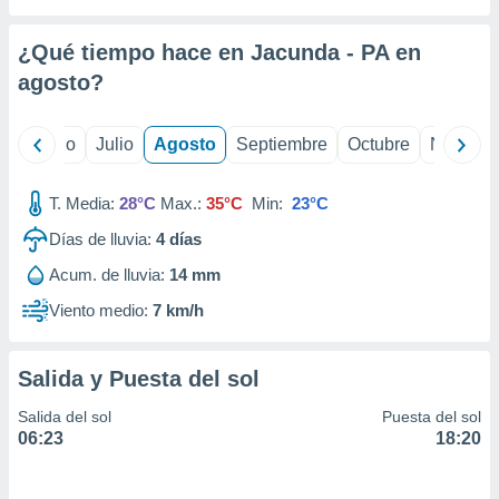
ados con el
 seleccionar
o.
¿Qué tiempo hace en Jacunda - PA en
calización
agosto
?
precisa e
ión mediante
yo
Junio
Julio
Agosto
Septiembre
Octubre
Noviemb
, publicidad
T. Media:
28°C
Max.:
35°C
Min:
23°C
dos,
 publicidad
Días de lluvia:
4
días
,
ón de
Acum. de lluvia:
14 mm
 desarrollo
Viento medio:
7 km/h
s.
tros 1199
ios
Salida y Puesta del sol
Salida del sol
Puesta del sol
06:23
18:20