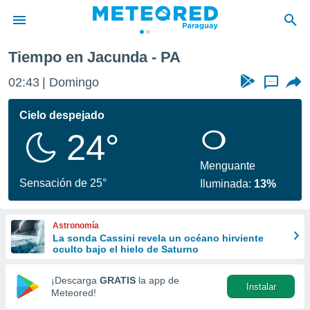
Tiempo en Jacunda - PA
privacidad
02:43
Domingo
...
o de
om.py
com.py) ha
Cielo despejado
ado por
24°
es para
ue la
 que se
Menguante
e calidad.
Sensación de 25°
Iluminada:
13%
eder a este
ediante las
opciones:
Astronomía
La sonda Cassini revela un océano hirviente
ookies y
oculto bajo el hielo de Saturno
e forma
¡Descarga
GRATIS
la app de
Instalar
d digital
Meteored!
ada, basada