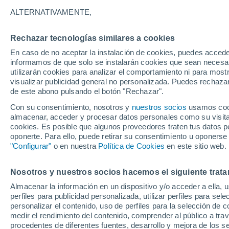
33°
ALTERNATIVAMENTE,
Rechazar tecnologías similares a cookies
UV
7 Alto
En caso de no aceptar la instalación de cookies, puedes accede
Sensación de 37°
FPS
15-25
informamos de que solo se instalarán cookies que sean necesari
utilizarán cookies para analizar el comportamiento ni para most
visualizar publicidad general no personalizada. Puedes rechazar
de este abono pulsando el botón "Rechazar".
Ocio
Amantes de las emociones fuertes: estas
Con su consentimiento, nosotros y
nuestros socios
usamos cooki
actividades mundiales están hechas para ust
almacenar, acceder y procesar datos personales como su visita e
cookies. Es posible que algunos proveedores traten tus datos pe
Tiempo 1 - 7 días
Actualidad
Mapa de nubosidad
oponerte. Para ello, puede retirar su consentimiento u oponerse
"Configurar"
o en nuestra
Política de Cookies
en este sitio web.
Nosotros y nuestros socios hacemos el siguiente trata
Mañana
Sábado
D
Hoy
Almacenar la información en un dispositivo y/o acceder a ella, 
7 Ago
8 Ago
6 Ago
perfiles para publicidad personalizada, utilizar perfiles para sele
personalizar el contenido, uso de perfiles para la selección de c
medir el rendimiento del contenido, comprender al público a tra
procedentes de diferentes fuentes, desarrollo y mejora de los se