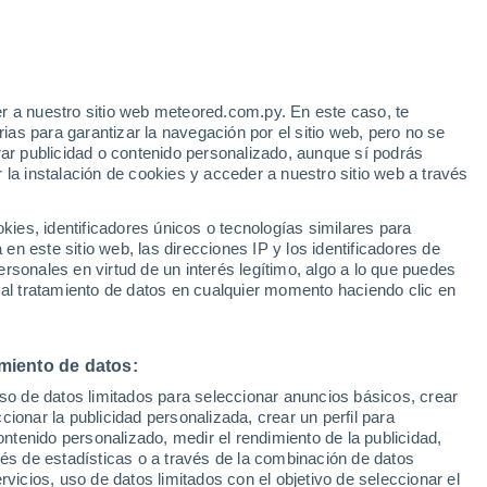
r a nuestro sitio web meteored.com.py. En este caso, te
as para garantizar la navegación por el sitio web, pero no se
rar publicidad o contenido personalizado, aunque sí podrás
 la instalación de cookies y acceder a nuestro sitio web a través
es, identificadores únicos o tecnologías similares para
edes
n este sitio web, las direcciones IP y los identificadores de
rsonales en virtud de un interés legítimo, algo a lo que puedes
Radar de lluvia
Satélites
Modelos
 al tratamiento de datos en cualquier momento haciendo clic en
miento de datos:
omingo
Lunes
Martes
Miércoles
uso de datos limitados para seleccionar anuncios básicos, crear
9 Ago
10 Ago
11 Ago
12 Ago
ccionar la publicidad personalizada, crear un perfil para
ontenido personalizado, medir el rendimiento de la publicidad,
vés de estadísticas o a través de la combinación de datos
rvicios, uso de datos limitados con el objetivo de seleccionar el
60%
80%
60%