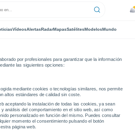
ticias
Vídeos
Alertas
Radar
Mapas
Satélites
Modelos
Mundo
borado por profesionales para garantizar que la información
ediante las siguientes opciones:
ecogida mediante cookies o tecnologías similares, nos permite
on altos estándares de calidad sin coste.
eb aceptando la instalación de todas las cookies, ya sean
 y análisis del comportamiento en el sitio web, así como
...
ntenido personalizado en función del mismo. Puedes consultar
alquier momento el consentimiento pulsando el botón
Por hora
uestra página web.
Calor Húmedo Sofocante en las
próximas horas