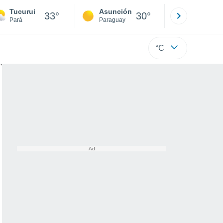
Tucurui
Asunción
Santa Rit
33°
30°
Pará
Paraguay
Alto Paraná
°C