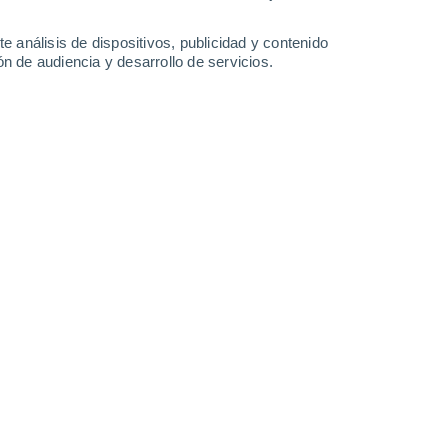
0.3 mm
1.4 mm
0.3 mm
33°
/
24°
34°
/
24°
32°
/
23°
32°
/
23°
e análisis de dispositivos, publicidad y contenido
n de audiencia y desarrollo de servicios.
-
32
km/h
10
-
25
km/h
14
-
33
km/h
12
-
27
km/h
sto
uboso
Noreste
7 Alto
6
-
22 km/h
FPS:
15-25
uboso
Noreste
4 Medio
6
-
20 km/h
FPS:
6-10
uboso
Este
2 Bajo
5
-
17 km/h
FPS:
no
uboso
Noreste
1 Bajo
4
-
15 km/h
FPS:
no