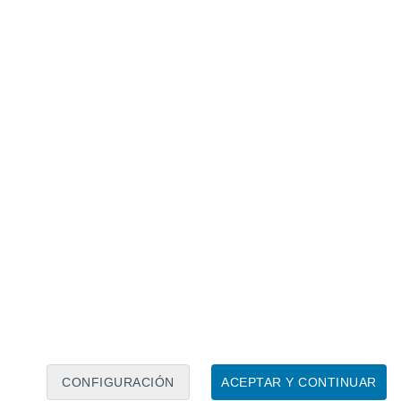
Calendario lunar
Lun
Mar
Mié
Jue
Vie
Sáb
Dom
6
7
8
9
10
11
12
13
14
15
16
17
18
19
CONFIGURACIÓN
ACEPTAR Y CONTINUAR