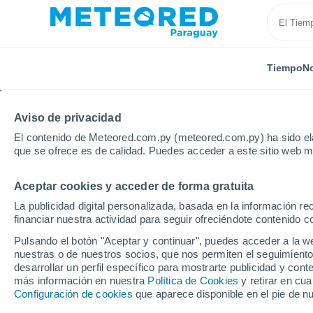
Tiempo
No
Aviso de privacidad
El contenido de Meteored.com.py (meteored.com.py) ha sido ela
que se ofrece es de calidad. Puedes acceder a este sitio web m
Aceptar cookies y acceder de forma gratuita
Inicio
Brasil
Estado de Pará
Tucurui
La publicidad digital personalizada, basada en la información r
financiar nuestra actividad para seguir ofreciéndote contenido c
Tiempo en Tucurui - PA
Pulsando el botón "Aceptar y continuar", puedes acceder a la w
nuestras o de nuestros socios, que nos permiten el seguimiento
14:04
Jueves
desarrollar un perfil específico para mostrarte publicidad y co
más información en nuestra
Política de Cookies
y retirar en cu
Configuración de cookies
que aparece disponible en el pie de n
Parcialmente nuboso