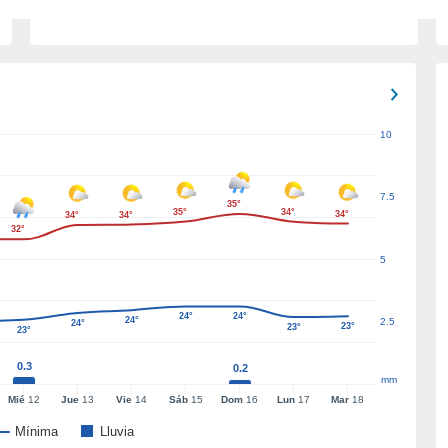
10
7.5
35°
35°
34°
34°
34°
34°
32°
5
24°
24°
24°
2.5
24°
23°
23°
23°
0.3
0.2
mm
Mié
12
Jue
13
Vie
14
Sáb
15
Dom
16
Lun
17
Mar
18
Mínima
Lluvia