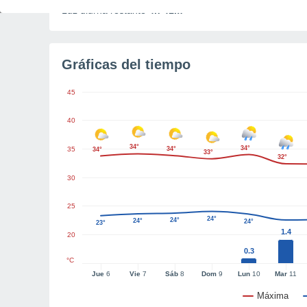
Luz diurna restante
4h 41m
Gráficas del tiempo
45
40
34°
34°
35
34°
34°
33°
32°
30
25
24°
24°
24°
24°
23°
1.4
20
0.3
°C
Jue
6
Vie
7
Sáb
8
Dom
9
Lun
10
Mar
11
Máxima