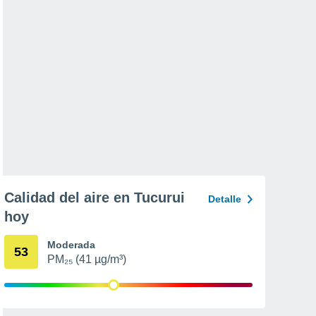
Calidad del aire en Tucurui
Detalle
hoy
Moderada
53
PM₂₅ (41 µg/m³)