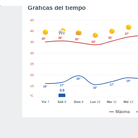
Gráficas del tiempo
45
40
37°
36°
35°
35°
35°
35
34°
30
25
20
20°
19°
17°
17°
15
16°
16°
0.9
°C
Vie
7
Sáb
8
Dom
9
Lun
10
Mar
11
Mié
12
Máxima