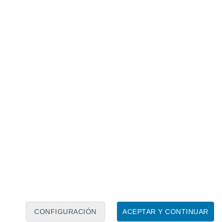
Calendario lunar
Lun
Mar
Mié
Jue
Vie
Sáb
Dom
7
8
9
10
11
12
13
14
15
16
17
18
19
20
CONFIGURACIÓN
ACEPTAR Y CONTINUAR