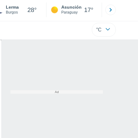
Lerma
Asunción
Santa Rit
28°
17°
Burgos
Paraguay
Alto Paraná
°C