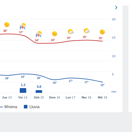
20
38°
37°
35°
15
35°
35°
34°
34°
10
5
19°
18°
18°
17°
17°
16°
1.3
15°
0.8
mm
Jue
13
Vie
14
Sáb
15
Dom
16
Lun
17
Mar
18
Mié
19
Mínima
Lluvia