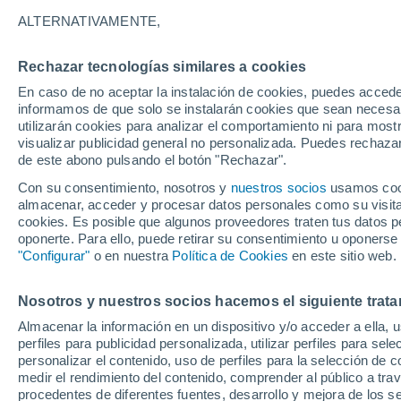
31°
ALTERNATIVAMENTE,
Rechazar tecnologías similares a cookies
Noroeste
En caso de no aceptar la instalación de cookies, puedes accede
Sensación de 29°
10
-
30 km
informamos de que solo se instalarán cookies que sean necesari
utilizarán cookies para analizar el comportamiento ni para most
visualizar publicidad general no personalizada. Puedes rechazar
de este abono pulsando el botón "Rechazar".
Actualidad
El aviso de la OMM sobre los incendios fores
Con su consentimiento, nosotros y
nuestros socios
usamos cooki
"el cambio climático aumenta el riesgo, pero
almacenar, acceder y procesar datos personales como su visita e
es el único culpable
cookies. Es posible que algunos proveedores traten tus datos pe
Tiempo 1 - 7 días
Actualidad
Mapa de temperatura
oponerte. Para ello, puede retirar su consentimiento u oponerse
"Configurar"
o en nuestra
Política de Cookies
en este sitio web.
Nosotros y nuestros socios hacemos el siguiente trata
Mañana
Domingo
Hoy
Almacenar la información en un dispositivo y/o acceder a ella, 
8 Ago
9 Ago
7 Ago
perfiles para publicidad personalizada, utilizar perfiles para sele
personalizar el contenido, uso de perfiles para la selección de c
medir el rendimiento del contenido, comprender al público a tra
procedentes de diferentes fuentes, desarrollo y mejora de los se
50%