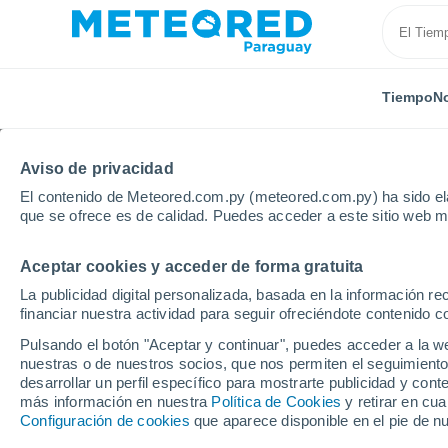
Tiempo
No
Aviso de privacidad
El contenido de Meteored.com.py (meteored.com.py) ha sido ela
que se ofrece es de calidad. Puedes acceder a este sitio web m
Aceptar cookies y acceder de forma gratuita
Inicio
España
Castilla y León
Provincia de Burg
La publicidad digital personalizada, basada en la información r
financiar nuestra actividad para seguir ofreciéndote contenido c
Tiempo en Lerma
Pulsando el botón "Aceptar y continuar", puedes acceder a la w
nuestras o de nuestros socios, que nos permiten el seguimiento
21:18
Viernes
desarrollar un perfil específico para mostrarte publicidad y co
más información en nuestra
Política de Cookies
y retirar en cu
Configuración de cookies
que aparece disponible en el pie de n
Soleado