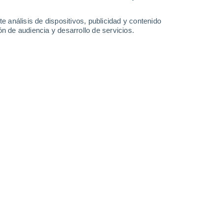
34°
/
16°
35°
/
17°
37°
/
19°
38°
/
18°
e análisis de dispositivos, publicidad y contenido
n de audiencia y desarrollo de servicios.
-
32
km/h
10
-
27
km/h
15
-
36
km/h
12
-
35
km/h
Oeste
5 Medio
14
-
33 km/h
FPS:
6-10
Oeste
3 Medio
15
-
33 km/h
FPS:
6-10
Oeste
1 Bajo
15
-
33 km/h
FPS:
no
Oeste
0 Bajo
16
-
32 km/h
FPS:
no