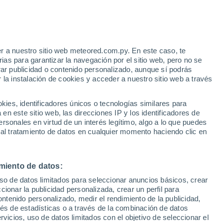
r a nuestro sitio web meteored.com.py. En este caso, te
/h
as para garantizar la navegación por el sitio web, pero no se
rar publicidad o contenido personalizado, aunque sí podrás
 la instalación de cookies y acceder a nuestro sitio web a través
tales:
es, identificadores únicos o tecnologías similares para
 no
n este sitio web, las direcciones IP y los identificadores de
rsonales en virtud de un interés legítimo, algo a lo que puedes
Radar de lluvia
Satélites
Modelos
 al tratamiento de datos en cualquier momento haciendo clic en
miento de datos:
Lunes
Martes
Miércoles
Jueves
uso de datos limitados para seleccionar anuncios básicos, crear
10 Ago
11 Ago
12 Ago
13 Ago
ccionar la publicidad personalizada, crear un perfil para
ontenido personalizado, medir el rendimiento de la publicidad,
vés de estadísticas o a través de la combinación de datos
rvicios, uso de datos limitados con el objetivo de seleccionar el