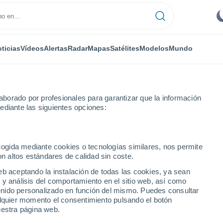
ticias
Vídeos
Alertas
Radar
Mapas
Satélites
Modelos
Mundo
borado por profesionales para garantizar que la información
ediante las siguientes opciones:
os
Lerma
ecogida mediante cookies o tecnologías similares, nos permite
on altos estándares de calidad sin coste.
eb aceptando la instalación de todas las cookies, ya sean
 y análisis del comportamiento en el sitio web, así como
...
ntenido personalizado en función del mismo. Puedes consultar
alquier momento el consentimiento pulsando el botón
Por hora
uestra página web.
Cielos despejados en las
próximas horas