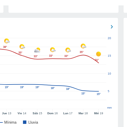
20
38°
35°
35°
15
33°
33°
33°
31°
10
19°
19°
19°
18°
18°
5
15°
15°
mm
Jue
13
Vie
14
Sáb
15
Dom
16
Lun
17
Mar
18
Mié
19
Mínima
Lluvia