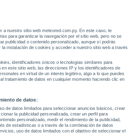
r a nuestro sitio web meteored.com.py. En este caso, te
h
as para garantizar la navegación por el sitio web, pero no se
rar publicidad o contenido personalizado, aunque sí podrás
 la instalación de cookies y acceder a nuestro sitio web a través
tales:
es, identificadores únicos o tecnologías similares para
 no
n este sitio web, las direcciones IP y los identificadores de
rsonales en virtud de un interés legítimo, algo a lo que puedes
Radar de lluvia
Satélites
Modelos
 al tratamiento de datos en cualquier momento haciendo clic en
miento de datos:
Lunes
Martes
Miércoles
Jueves
uso de datos limitados para seleccionar anuncios básicos, crear
10 Ago
11 Ago
12 Ago
13 Ago
ccionar la publicidad personalizada, crear un perfil para
ontenido personalizado, medir el rendimiento de la publicidad,
vés de estadísticas o a través de la combinación de datos
rvicios, uso de datos limitados con el objetivo de seleccionar el