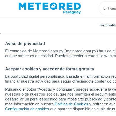
Tiempo
No
Aviso de privacidad
El contenido de Meteored.com.py (meteored.com.py) ha sido ela
que se ofrece es de calidad. Puedes acceder a este sitio web m
Aceptar cookies y acceder de forma gratuita
Inicio
España
Castilla y León
Provincia de Burg
La publicidad digital personalizada, basada en la información r
financiar nuestra actividad para seguir ofreciéndote contenido c
Tiempo en Miranda de 
Pulsando el botón "Aceptar y continuar", puedes acceder a la w
nuestras o de nuestros socios, que nos permiten el seguimiento
11:45
Viernes
desarrollar un perfil específico para mostrarte publicidad y co
más información en nuestra
Política de Cookies
y retirar en cu
Configuración de cookies
que aparece disponible en el pie de n
Soleado