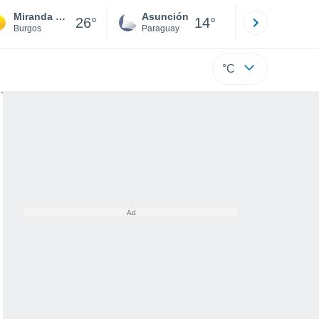
Miranda de Ebro
Asunción
Santa Rit
26°
14°
Burgos
Paraguay
Alto Paraná
°C