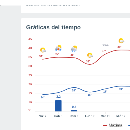
Luz diurna restante
10h 10m
Gráficas del tiempo
45
39°
40
37°
35°
35°
34°
35
31°
30
25
20
19°
18°
17°
15
16°
3.2
14°
10
0.4
°C
Vie
7
Sáb
8
Dom
9
Lun
10
Mar
11
Mié
12
Máxima