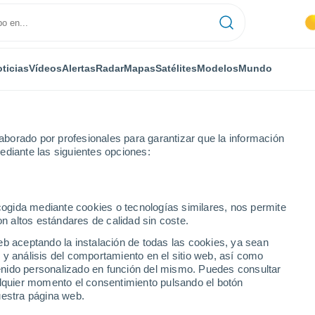
ticias
Vídeos
Alertas
Radar
Mapas
Satélites
Modelos
Mundo
borado por profesionales para garantizar que la información
ediante las siguientes opciones:
os
Miranda de Ebro
ecogida mediante cookies o tecnologías similares, nos permite
on altos estándares de calidad sin coste.
Ebro
eb aceptando la instalación de todas las cookies, ya sean
 y análisis del comportamiento en el sitio web, así como
...
ntenido personalizado en función del mismo. Puedes consultar
alquier momento el consentimiento pulsando el botón
Por hora
uestra página web.
Intervalos nubosos en las
próximas horas