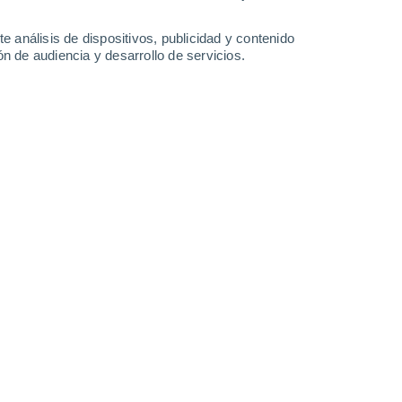
31°
/
16°
37°
/
17°
39°
/
19°
38°
/
19°
e análisis de dispositivos, publicidad y contenido
n de audiencia y desarrollo de servicios.
-
41
km/h
18
-
48
km/h
19
-
49
km/h
19
-
50
km/h
e agosto
Noreste
5 Medio
5
-
20 km/h
FPS:
6-10
Noreste
7 Alto
6
-
22 km/h
FPS:
15-25
Noreste
8 ¡Muy Alto!
8
-
25 km/h
FPS:
25-50
Noreste
8 ¡Muy Alto!
10
-
28 km/h
FPS:
25-50