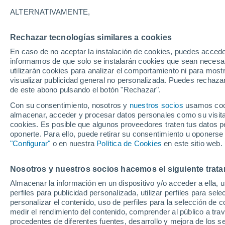
26°
ALTERNATIVAMENTE,
Rechazar tecnologías similares a cookies
Noreste
En caso de no aceptar la instalación de cookies, puedes accede
Sensación de 26°
5
-
20 km/
informamos de que solo se instalarán cookies que sean necesari
utilizarán cookies para analizar el comportamiento ni para most
visualizar publicidad general no personalizada. Puedes rechazar
de este abono pulsando el botón "Rechazar".
Actualidad
El aviso de la OMM sobre los incendios fores
Con su consentimiento, nosotros y
nuestros socios
usamos cooki
"el cambio climático aumenta el riesgo, pero
almacenar, acceder y procesar datos personales como su visita e
es el único culpable
cookies. Es posible que algunos proveedores traten tus datos pe
Tiempo 1 - 7 días
Actualidad
Mapa de nubosidad
oponerte. Para ello, puede retirar su consentimiento u oponerse
"Configurar"
o en nuestra
Política de Cookies
en este sitio web.
Nosotros y nuestros socios hacemos el siguiente trata
Mañana
Domingo
Hoy
Almacenar la información en un dispositivo y/o acceder a ella, 
8 Ago
9 Ago
7 Ago
perfiles para publicidad personalizada, utilizar perfiles para sele
personalizar el contenido, uso de perfiles para la selección de c
medir el rendimiento del contenido, comprender al público a tra
procedentes de diferentes fuentes, desarrollo y mejora de los se
80%
50%