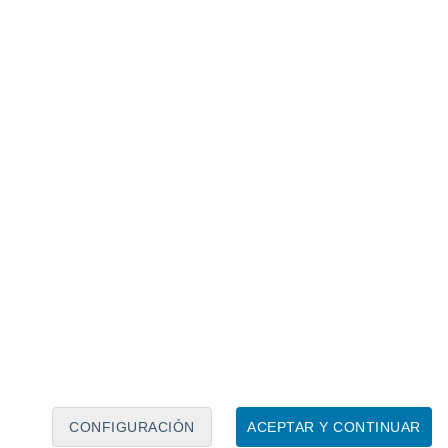
Calendario lunar
Lun
Mar
Mié
Jue
Vie
Sáb
Dom
7
8
9
10
11
12
13
14
15
16
17
18
19
20
CONFIGURACIÓN
ACEPTAR Y CONTINUAR