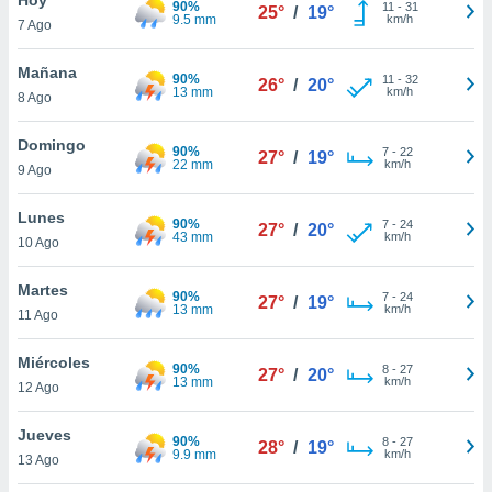
90%
ublicidad y
11
-
31
25°
/
19°
9.5 mm
km/h
7 Ago
do en
 mismo.
Mañana
90%
11
-
32
26°
/
20°
sultar más
13 mm
km/h
8 Ago
 en nuestra
 Cookies
y
Domingo
90%
7
-
22
ualquier
27°
/
19°
22 mm
km/h
9 Ago
ento
 botón
Lunes
90%
7
-
24
27°
/
20°
ación de
43 mm
km/h
10 Ago
kies
 disponible
Martes
90%
7
-
24
e nuestra
27°
/
19°
13 mm
km/h
11 Ago
.
Miércoles
IVAMENTE,
90%
8
-
27
27°
/
20°
13 mm
km/h
12 Ago
as
Jueves
90%
8
-
27
28°
/
19°
 a cookies
9.9 mm
km/h
13 Ago
 no aceptar