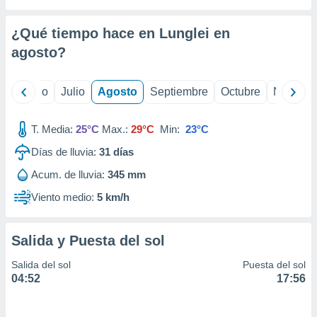
ados con el
 seleccionar
o.
¿Qué tiempo hace en Lunglei en
calización
agosto
?
precisa e
ión mediante
yo
Junio
Julio
Agosto
Septiembre
Octubre
Noviemb
, publicidad
T. Media:
25°C
Max.:
29°C
Min:
23°C
dos,
 publicidad
Días de lluvia:
31
días
,
ón de
Acum. de lluvia:
345 mm
 desarrollo
Viento medio:
5 km/h
s.
tros 1199
ios
Salida y Puesta del sol
Salida del sol
Puesta del sol
04:52
17:56