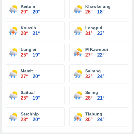
Keitum
Khawlailung
29°
20°
26°
18°
Kolasib
Lengpui
28°
21°
31°
23°
Lunglei
M Kawnpui
25°
19°
27°
22°
Mamit
Sairang
27°
20°
33°
24°
Saitual
Seling
25°
19°
28°
21°
Serchhip
Tlabung
28°
20°
30°
24°