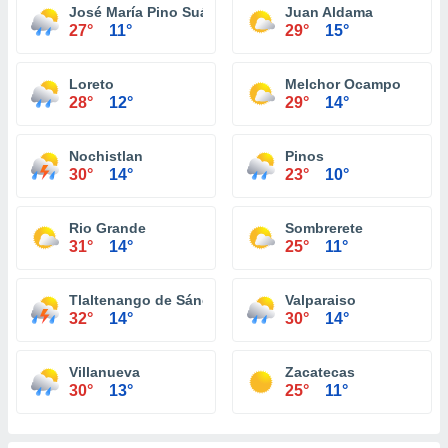
José María Pino Suárez (La Colorada)
Juan Aldama
27°
11°
29°
15°
Loreto
Melchor Ocampo
28°
12°
29°
14°
Nochistlan
Pinos
30°
14°
23°
10°
Rio Grande
Sombrerete
31°
14°
25°
11°
Tlaltenango de Sánchez Román
Valparaiso
32°
14°
30°
14°
Villanueva
Zacatecas
30°
13°
25°
11°