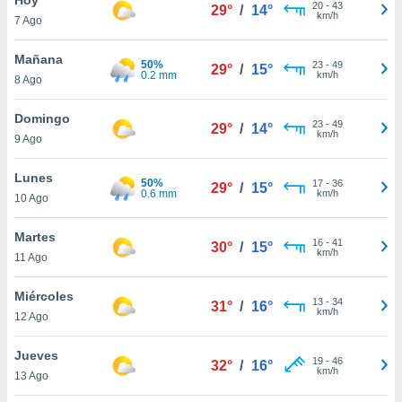
ublicidad y
20
-
43
29°
/
14°
km/h
7 Ago
do en
 mismo.
Mañana
50%
23
-
49
29°
/
15°
sultar más
0.2 mm
km/h
8 Ago
 en nuestra
 Cookies
y
Domingo
23
-
49
ualquier
29°
/
14°
km/h
9 Ago
ento
 botón
Lunes
50%
17
-
36
29°
/
15°
ación de
0.6 mm
km/h
10 Ago
kies
 disponible
Martes
16
-
41
e nuestra
30°
/
15°
km/h
11 Ago
.
Miércoles
IVAMENTE,
13
-
34
31°
/
16°
km/h
12 Ago
as
Jueves
19
-
46
32°
/
16°
 a cookies
km/h
13 Ago
 no aceptar