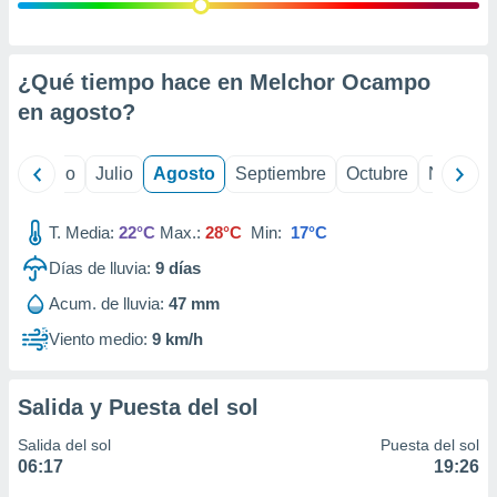
ados con el
 seleccionar
o.
calización
¿Qué tiempo hace en Melchor Ocampo
precisa e
en
agosto
?
ión mediante
, publicidad
yo
Junio
Julio
Agosto
Septiembre
Octubre
Noviemb
dos,
 publicidad
T. Media:
22°C
Max.:
28°C
Min:
17°C
,
Días de lluvia:
9
días
ón de
 desarrollo
Acum. de lluvia:
47 mm
s.
Viento medio:
9 km/h
tros 1199
ios
Salida y Puesta del sol
Salida del sol
Puesta del sol
06:17
19:26