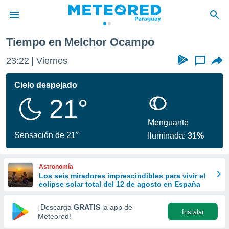
Tiempo en Melchor Ocampo
privacidad
23:22
Viernes
...
o de
om.py
com.py) ha
Cielo despejado
ado por
21°
es para
ue la
 que se
Menguante
e calidad.
Sensación de 21°
Iluminada:
31%
eder a este
ediante las
opciones:
Astronomía
Los seis miradores imprescindibles para vivir el
ookies y
eclipse solar total del 12 de agosto en España
e forma
¡Descarga
GRATIS
la app de
Instalar
d digital
Meteored!
ada, basada