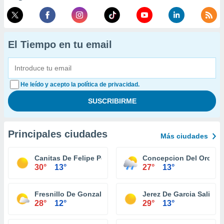
El Tiempo en tu email
He leído y acepto la política de privacidad.
Principales ciudades
Más ciudades
Canitas De Felipe Pescador
Concepcion Del Oro
30°
13°
27°
13°
Fresnillo De Gonzalez Echeverria
Jerez De Garcia Salinas
28°
12°
29°
13°