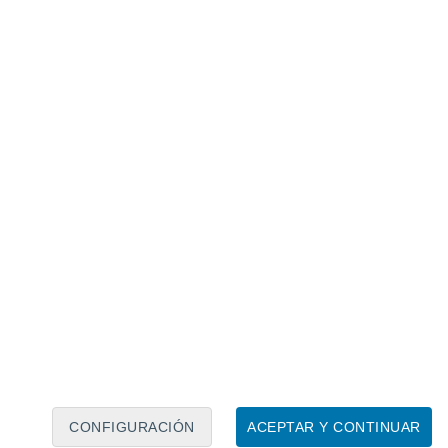
Calendario lunar
Lun
Mar
Mié
Jue
Vie
Sáb
Dom
7
8
9
10
11
12
13
14
15
16
CONFIGURACIÓN
ACEPTAR Y CONTINUAR