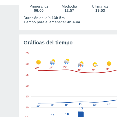
Primera luz
Mediodía
Última luz
06:00
12:57
19:53
Duración del día
13h 5m
Tiempo para el amanecer
4h 43m
Gráficas del tiempo
35
30
27°
27°
27°
26°
26°
26°
25
20
15
13°
13°
12°
12°
12°
12°
10
4.3
0.8
0.1