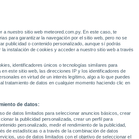
e
r a nuestro sitio web meteored.com.py. En este caso, te
:
31%
as para garantizar la navegación por el sitio web, pero no se
rar publicidad o contenido personalizado, aunque sí podrás
 la instalación de cookies y acceder a nuestro sitio web a través
tales:
es, identificadores únicos o tecnologías similares para
 no
n este sitio web, las direcciones IP y los identificadores de
rsonales en virtud de un interés legítimo, algo a lo que puedes
Radar de lluvia
Satélites
Modelos
 al tratamiento de datos en cualquier momento haciendo clic en
miento de datos:
Lunes
Martes
Miércoles
Jueves
uso de datos limitados para seleccionar anuncios básicos, crear
10 Ago
11 Ago
12 Ago
13 Ago
ccionar la publicidad personalizada, crear un perfil para
ontenido personalizado, medir el rendimiento de la publicidad,
vés de estadísticas o a través de la combinación de datos
rvicios, uso de datos limitados con el objetivo de seleccionar el
90%