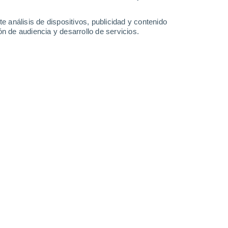
4.3 mm
26°
/
13°
26°
/
12°
26°
/
13°
28°
/
14°
e análisis de dispositivos, publicidad y contenido
n de audiencia y desarrollo de servicios.
-
35
km/h
14
-
34
km/h
10
-
35
km/h
12
-
43
km/h
everria hoy
, 7 de agosto
Sureste
0 Bajo
12
-
22 km/h
FPS:
no
Sureste
0 Bajo
11
-
22 km/h
FPS:
no
Sureste
0 Bajo
8
-
21 km/h
FPS:
no
Sureste
0 Bajo
5
-
12 km/h
FPS:
no