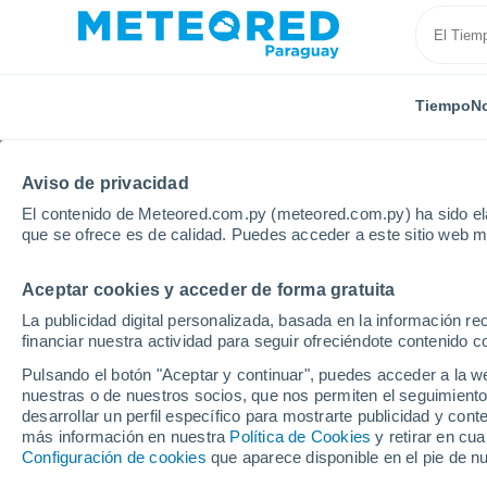
Tiempo
No
Aviso de privacidad
El contenido de Meteored.com.py (meteored.com.py) ha sido ela
que se ofrece es de calidad. Puedes acceder a este sitio web m
Aceptar cookies y acceder de forma gratuita
Inicio
México
Estado de Zacatecas
Fresnillo D
La publicidad digital personalizada, basada en la información r
financiar nuestra actividad para seguir ofreciéndote contenido c
Tiempo en Fresnillo De
Pulsando el botón "Aceptar y continuar", puedes acceder a la w
nuestras o de nuestros socios, que nos permiten el seguimiento
01:17
Viernes
desarrollar un perfil específico para mostrarte publicidad y co
más información en nuestra
Política de Cookies
y retirar en cu
Configuración de cookies
que aparece disponible en el pie de n
Nubes y claros