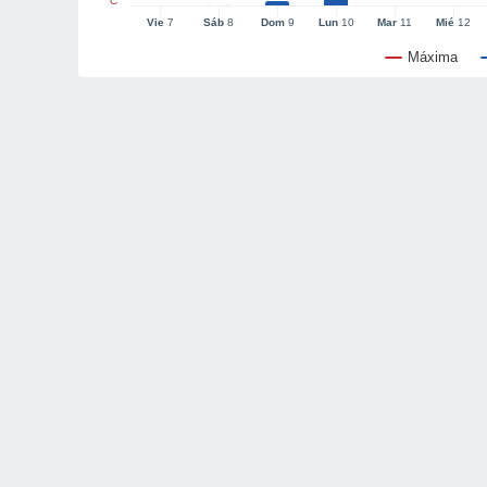
°C
Vie
7
Sáb
8
Dom
9
Lun
10
Mar
11
Mié
12
Máxima