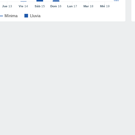
mm
Jue
13
Vie
14
Sáb
15
Dom
16
Lun
17
Mar
18
Mié
19
Mínima
Lluvia