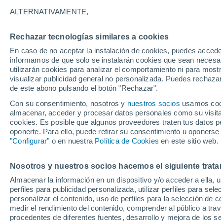
16°
ALTERNATIVAMENTE,
Rechazar tecnologías similares a cookies
Menguant
En caso de no aceptar la instalación de cookies, puedes accede
Iluminada
Sensación de 16°
informamos de que solo se instalarán cookies que sean necesari
utilizarán cookies para analizar el comportamiento ni para most
visualizar publicidad general no personalizada. Puedes rechazar
de este abono pulsando el botón "Rechazar".
Actualidad
El aviso de la OMM sobre los incendios fores
Con su consentimiento, nosotros y
nuestros socios
usamos cooki
"el cambio climático aumenta el riesgo, pero
almacenar, acceder y procesar datos personales como su visita e
es el único culpable
cookies. Es posible que algunos proveedores traten tus datos pe
Tiempo 1 - 7 días
Actualidad
Mapa de nubosidad
oponerte. Para ello, puede retirar su consentimiento u oponerse
"Configurar"
o en nuestra
Política de Cookies
en este sitio web.
Nosotros y nuestros socios hacemos el siguiente trata
Mañana
Domingo
Hoy
Almacenar la información en un dispositivo y/o acceder a ella, 
8 Ago
9 Ago
7 Ago
perfiles para publicidad personalizada, utilizar perfiles para sele
personalizar el contenido, uso de perfiles para la selección de c
medir el rendimiento del contenido, comprender al público a tra
procedentes de diferentes fuentes, desarrollo y mejora de los se
50%
80%