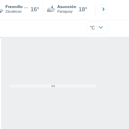
Fresnillo De Gonzalez Echeverria
Asunción
Santa Rit
16°
18°
Zacatecas
Paraguay
Alto Paraná
°C