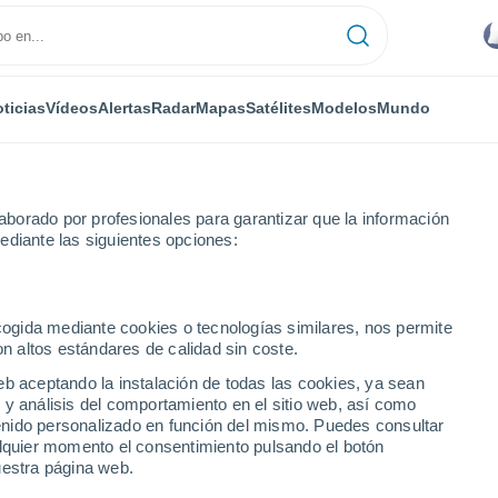
ticias
Vídeos
Alertas
Radar
Mapas
Satélites
Modelos
Mundo
borado por profesionales para garantizar que la información
ediante las siguientes opciones:
e Gonzalez Echeverria
ecogida mediante cookies o tecnologías similares, nos permite
on altos estándares de calidad sin coste.
 Gonzalez Echeverria
eb aceptando la instalación de todas las cookies, ya sean
 y análisis del comportamiento en el sitio web, así como
...
ntenido personalizado en función del mismo. Puedes consultar
alquier momento el consentimiento pulsando el botón
Por hora
uestra página web.
Cielos despejados en las
próximas horas