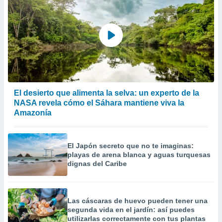
El desierto que alimenta la selva: un experto de la
NASA revela cómo el Sáhara mantiene viva la
Amazonía
El Japón secreto que no te imaginas:
playas de arena blanca y aguas turquesas
dignas del Caribe
Las cáscaras de huevo pueden tener una
segunda vida en el jardín: así puedes
utilizarlas correctamente con tus plantas