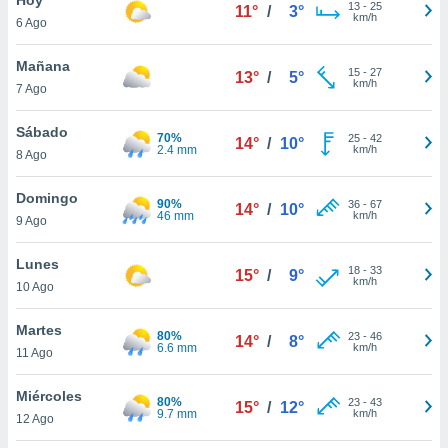
ublicidad y
13
-
25
11°
/
3°
km/h
6 Ago
do en
 mismo.
Mañana
15
-
27
13°
/
5°
sultar más
km/h
7 Ago
 en nuestra
 Cookies
y
Sábado
70%
25
-
42
ualquier
14°
/
10°
2.4 mm
km/h
8 Ago
ento
 botón
Domingo
90%
36
-
67
14°
/
10°
ación de
46 mm
km/h
9 Ago
kies
 disponible
Lunes
18
-
33
e nuestra
15°
/
9°
km/h
10 Ago
.
Martes
IVAMENTE,
80%
23
-
46
14°
/
8°
6.6 mm
km/h
11 Ago
as
Miércoles
80%
23
-
43
15°
/
12°
 a cookies
9.7 mm
km/h
12 Ago
 no aceptar