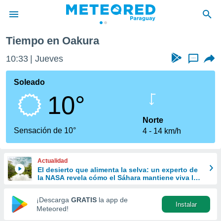
Tiempo en Oakura
privacidad
10:33
Jueves
...
o de
om.py
com.py) ha
Soleado
ado por
10°
es para
ue la
 que se
Norte
e calidad.
Sensación de 10°
4
14 km/h
eder a este
ediante las
opciones:
Actualidad
El desierto que alimenta la selva: un experto de
ookies y
la NASA revela cómo el Sáhara mantiene viva la
e forma
Amazonía
¡Descarga
GRATIS
la app de
Instalar
d digital
Meteored!
ada, basada