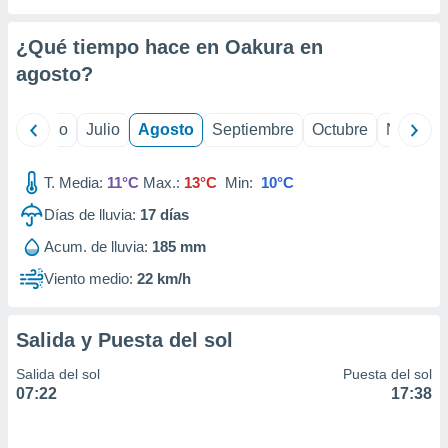
ados con el
 seleccionar
o.
¿Qué tiempo hace en Oakura en
calización
agosto
?
precisa e
ión mediante
yo
Junio
Julio
Agosto
Septiembre
Octubre
Noviemb
, publicidad
T. Media:
11°C
Max.:
13°C
Min:
10°C
dos,
 publicidad
Días de lluvia:
17
días
,
ón de
Acum. de lluvia:
185 mm
 desarrollo
Viento medio:
22 km/h
s.
tros 1199
ios
Salida y Puesta del sol
Salida del sol
Puesta del sol
07:22
17:38