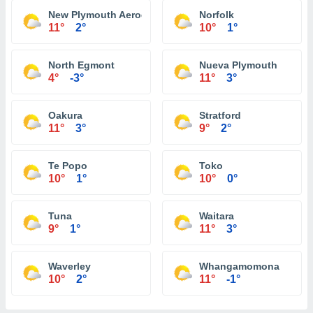
New Plymouth Aerodrome
Norfolk
11°
2°
10°
1°
North Egmont
Nueva Plymouth
4°
-3°
11°
3°
Oakura
Stratford
11°
3°
9°
2°
Te Popo
Toko
10°
1°
10°
0°
Tuna
Waitara
9°
1°
11°
3°
Waverley
Whangamomona
10°
2°
11°
-1°