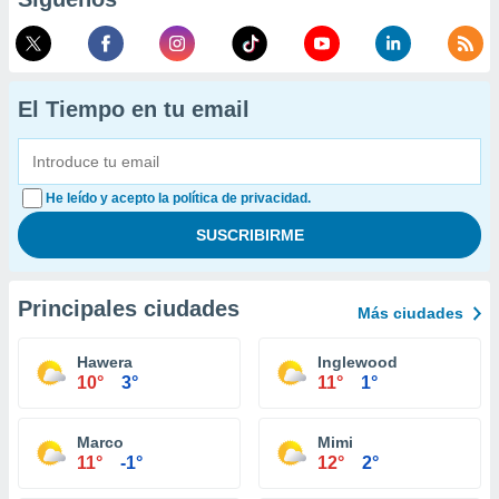
El Tiempo en tu email
He leído y acepto la política de privacidad.
Principales ciudades
Más ciudades
Hawera
Inglewood
10°
3°
11°
1°
Marco
Mimi
11°
-1°
12°
2°