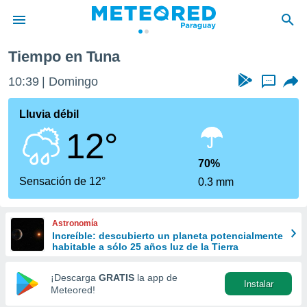
Tiempo en Tuna
privacidad
10:39
Domingo
...
o de
om.py
com.py) ha
Lluvia débil
ado por
12°
es para
ue la
 que se
70%
e calidad.
Sensación de 12°
0.3 mm
eder a este
ediante las
opciones:
Astronomía
Increíble: descubierto un planeta potencialmente
ookies y
habitable a sólo 25 años luz de la Tierra
e forma
¡Descarga
GRATIS
la app de
Instalar
d digital
Meteored!
ada, basada