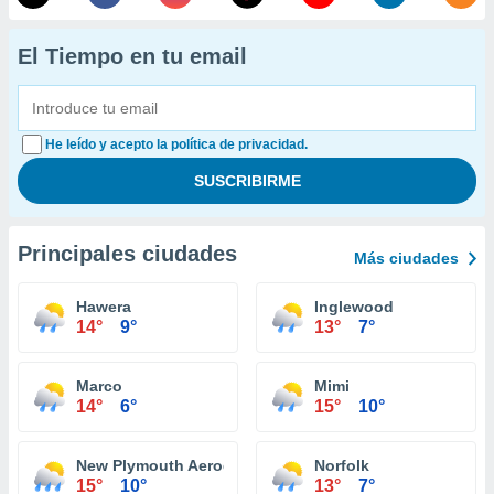
El Tiempo en tu email
He leído y acepto la política de privacidad.
Principales ciudades
Más ciudades
Hawera
Inglewood
14°
9°
13°
7°
Marco
Mimi
14°
6°
15°
10°
New Plymouth Aerodrome
Norfolk
15°
10°
13°
7°