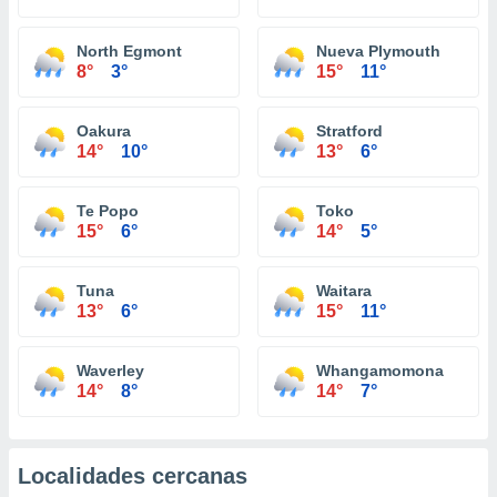
North Egmont
Nueva Plymouth
8°
3°
15°
11°
Oakura
Stratford
14°
10°
13°
6°
Te Popo
Toko
15°
6°
14°
5°
Tuna
Waitara
13°
6°
15°
11°
Waverley
Whangamomona
14°
8°
14°
7°
Localidades cercanas