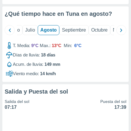
ados con el
 seleccionar
o.
¿Qué tiempo hace en Tuna en
agosto
?
calización
precisa e
yo
Junio
Julio
Agosto
Septiembre
Octubre
Noviemb
ión mediante
, publicidad
T. Media:
9°C
Max.:
13°C
Min:
6°C
dos,
Días de lluvia:
18
días
 publicidad
Acum. de lluvia:
149 mm
,
ón de
Viento medio:
14 km/h
 desarrollo
s.
Salida y Puesta del sol
tros 1199
ios
Salida del sol
Puesta del sol
07:17
17:39