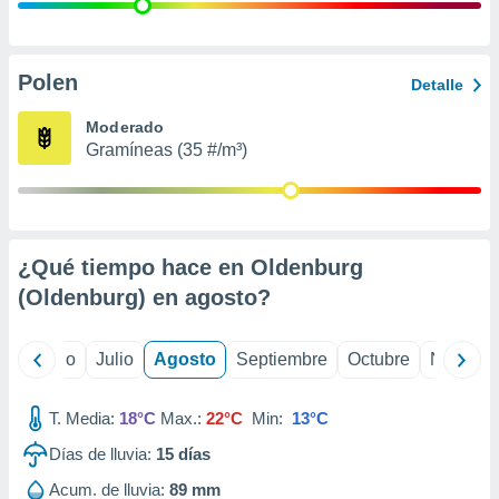
ados con el
 seleccionar
o.
calización
Polen
Detalle
precisa e
ión mediante
Moderado
Gramíneas (35 #/m³)
, publicidad
dos,
 publicidad
,
¿Qué tiempo hace en Oldenburg
ón de
 desarrollo
(Oldenburg) en
agosto
?
s.
tros 1199
yo
Junio
Julio
Agosto
Septiembre
Octubre
Noviemb
ios
T. Media:
18°C
Max.:
22°C
Min:
13°C
Días de lluvia:
15
días
Acum. de lluvia:
89 mm