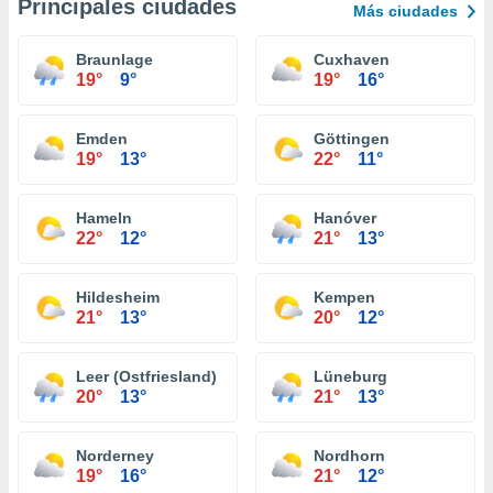
Principales ciudades
Más ciudades
Braunlage
Cuxhaven
19°
9°
19°
16°
Emden
Göttingen
19°
13°
22°
11°
Hameln
Hanóver
22°
12°
21°
13°
Hildesheim
Kempen
21°
13°
20°
12°
Leer (Ostfriesland)
Lüneburg
20°
13°
21°
13°
Norderney
Nordhorn
19°
16°
21°
12°