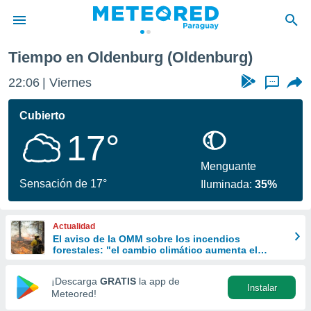
Tiempo en Oldenburg (Oldenburg)
privacidad
22:06
Viernes
...
o de
om.py
com.py) ha
Cubierto
ado por
17°
es para
ue la
 que se
Menguante
e calidad.
Sensación de 17°
Iluminada:
35%
eder a este
ediante las
opciones:
Actualidad
El aviso de la OMM sobre los incendios
ookies y
forestales: "el cambio climático aumenta el
e forma
riesgo, pero no es el único culpable
¡Descarga
GRATIS
la app de
Instalar
d digital
Meteored!
ada, basada