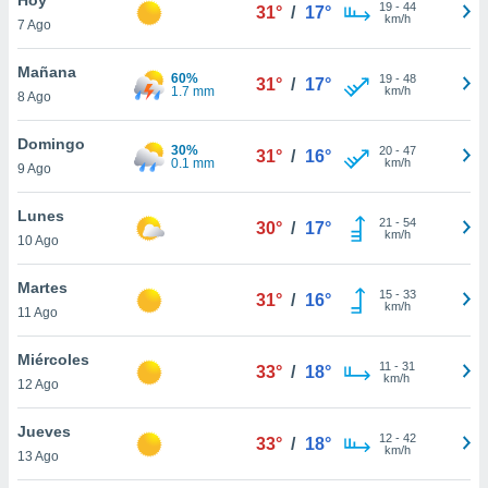
ublicidad y
19
-
44
31°
/
17°
km/h
7 Ago
do en
 mismo.
Mañana
60%
19
-
48
31°
/
17°
sultar más
1.7 mm
km/h
8 Ago
 en nuestra
 Cookies
y
Domingo
30%
20
-
47
ualquier
31°
/
16°
0.1 mm
km/h
9 Ago
ento
 botón
Lunes
21
-
54
30°
/
17°
ación de
km/h
10 Ago
kies
 disponible
Martes
15
-
33
e nuestra
31°
/
16°
km/h
11 Ago
.
Miércoles
IVAMENTE,
11
-
31
33°
/
18°
km/h
12 Ago
as
Jueves
12
-
42
33°
/
18°
 a cookies
km/h
13 Ago
 no aceptar