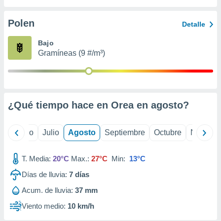
ados con el
 seleccionar
o.
Polen
Detalle
calización
Bajo
precisa e
Gramíneas (9 #/m³)
ión mediante
, publicidad
dos,
 publicidad
¿Qué tiempo hace en Orea en
agosto
?
,
ón de
 desarrollo
yo
Junio
Julio
Agosto
Septiembre
Octubre
Noviemb
s.
tros 1199
T. Media:
20°C
Max.:
27°C
Min:
13°C
ios
Días de lluvia:
7
días
Acum. de lluvia:
37 mm
Viento medio:
10 km/h