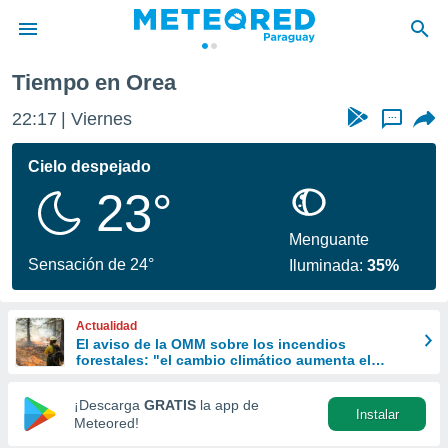
a
Orea
Tiempo en Orea
privacidad
22:17
Viernes
...
o de
om.py
com.py) ha
Cielo despejado
ado por
23°
es para
ue la
 que se
Menguante
e calidad.
Sensación de 24°
Iluminada:
35%
eder a este
ediante las
opciones:
Actualidad
El aviso de la OMM sobre los incendios
ookies y
forestales: "el cambio climático aumenta el
e forma
riesgo, pero no es el único culpable
¡Descarga
GRATIS
la app de
Instalar
d digital
Meteored!
ada, basada