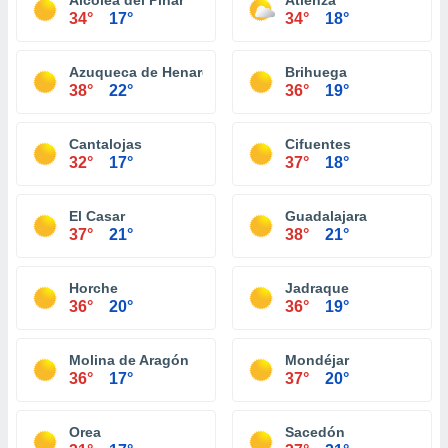
Alcolea del Pinar
Atienza
34°
17°
34°
18°
Azuqueca de Henares
Brihuega
38°
22°
36°
19°
Cantalojas
Cifuentes
32°
17°
37°
18°
El Casar
Guadalajara
37°
21°
38°
21°
Horche
Jadraque
36°
20°
36°
19°
Molina de Aragón
Mondéjar
36°
17°
37°
20°
Orea
Sacedón