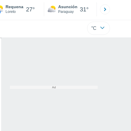
Requena
Asunción
Santa Rit
27°
31°
Loreto
Paraguay
Alto Paraná
°C