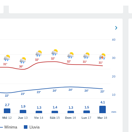
40
30
32°
32°
32°
31°
31°
31°
30°
20
24°
24°
24°
23°
23°
23°
10
22°
4.1
2.7
1.9
1.4
1.5
1.3
1.3
mm
Mié
12
Jue
13
Vie
14
Sáb
15
Dom
16
Lun
17
Mar
18
Mínima
Lluvia