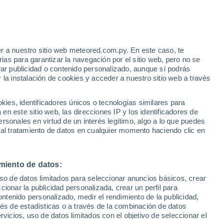
r a nuestro sitio web meteored.com.py. En este caso, te
as para garantizar la navegación por el sitio web, pero no se
rar publicidad o contenido personalizado, aunque sí podrás
 la instalación de cookies y acceder a nuestro sitio web a través
es, identificadores únicos o tecnologías similares para
edes
n este sitio web, las direcciones IP y los identificadores de
rsonales en virtud de un interés legítimo, algo a lo que puedes
 de lluvia
Satélites
Modelos
 al tratamiento de datos en cualquier momento haciendo clic en
miento de datos:
omingo
Lunes
Martes
Miércoles
uso de datos limitados para seleccionar anuncios básicos, crear
9 Ago
10 Ago
11 Ago
12 Ago
ccionar la publicidad personalizada, crear un perfil para
ontenido personalizado, medir el rendimiento de la publicidad,
vés de estadísticas o a través de la combinación de datos
rvicios, uso de datos limitados con el objetivo de seleccionar el
90%
90%
90%
90%