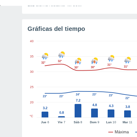
Luz diurna restante
4h 35m
Gráficas del tiempo
40
35
32°
32°
31°
31°
30°
30°
30
25
24°
23°
23°
23°
23°
22°
7.2
20
4.8
4.3
3.8
3.2
0.8
°C
Jue
6
Vie
7
Sáb
8
Dom
9
Lun
10
Mar
11
Máxima