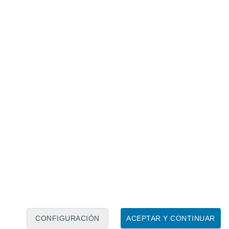
Calendario lunar
Lun
Mar
Mié
Jue
Vie
Sáb
Dom
6
7
8
9
10
11
12
13
14
15
16
17
18
19
CONFIGURACIÓN
ACEPTAR Y CONTINUAR