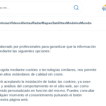
ticias
Vídeos
Alertas
Radar
Mapas
Satélites
Modelos
Mundo
borado por profesionales para garantizar que la información
ediante las siguientes opciones:
ecogida mediante cookies o tecnologías similares, nos permite
on altos estándares de calidad sin coste.
rú)
eb aceptando la instalación de todas las cookies, ya sean
 y análisis del comportamiento en el sitio web, así como
...
ntenido personalizado en función del mismo. Puedes consultar
alquier momento el consentimiento pulsando el botón
Por hora
uestra página web.
Lluvias débiles en las próximas
horas