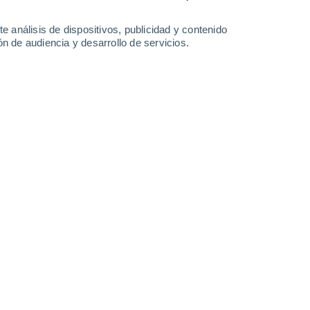
4.8 mm
4.3 mm
3.8 mm
2.7 mm
30°
/
23°
31°
/
23°
31°
/
22°
31°
/
22°
e análisis de dispositivos, publicidad y contenido
n de audiencia y desarrollo de servicios.
-
19
km/h
5
-
23
km/h
9
-
26
km/h
4
-
24
km/h
Norte
5 Medio
°
7
-
18 km/h
FPS:
6-10
Noroeste
4 Medio
°
5
-
26 km/h
FPS:
6-10
Norte
2 Bajo
°
3
-
17 km/h
FPS:
no
Norte
0 Bajo
°
3
-
13 km/h
FPS:
no