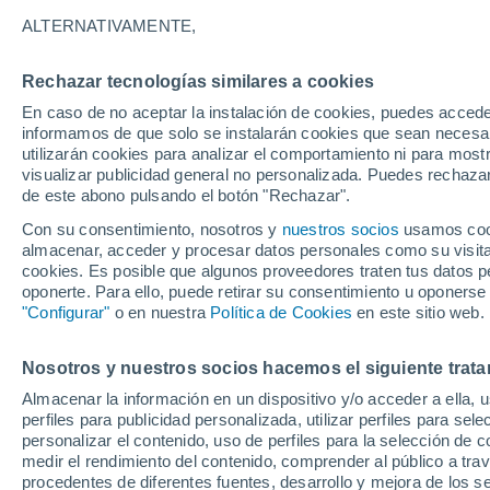
27°
ALTERNATIVAMENTE,
Rechazar tecnologías similares a cookies
50%
En caso de no aceptar la instalación de cookies, puedes accede
Sensación de 31°
1.3 mm
informamos de que solo se instalarán cookies que sean necesari
utilizarán cookies para analizar el comportamiento ni para most
visualizar publicidad general no personalizada. Puedes rechazar
de este abono pulsando el botón "Rechazar".
Ocio
Amantes de las emociones fuertes: estas
Con su consentimiento, nosotros y
nuestros socios
usamos cooki
actividades mundiales están hechas para ust
almacenar, acceder y procesar datos personales como su visita e
cookies. Es posible que algunos proveedores traten tus datos pe
Tiempo 1 - 7 días
Actualidad
Mapa de lluvia
Radar
oponerte. Para ello, puede retirar su consentimiento u oponerse
"Configurar"
o en nuestra
Política de Cookies
en este sitio web.
Nosotros y nuestros socios hacemos el siguiente trata
Mañana
Sábado
D
Hoy
Almacenar la información en un dispositivo y/o acceder a ella, 
7 Ago
8 Ago
6 Ago
perfiles para publicidad personalizada, utilizar perfiles para sele
personalizar el contenido, uso de perfiles para la selección de c
medir el rendimiento del contenido, comprender al público a tra
procedentes de diferentes fuentes, desarrollo y mejora de los se
70%
80%
80%