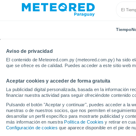
Tiempo
No
Aviso de privacidad
El contenido de Meteored.com.py (meteored.com.py) ha sido ela
que se ofrece es de calidad. Puedes acceder a este sitio web m
Aceptar cookies y acceder de forma gratuita
Inicio
Perú
Departamento de Loreto
Requena
La publicidad digital personalizada, basada en la información r
financiar nuestra actividad para seguir ofreciéndote contenido c
Tiempo en Requena (Pe
Pulsando el botón "Aceptar y continuar", puedes acceder a la w
nuestras o de nuestros socios, que nos permiten el seguimiento
13:45
Jueves
desarrollar un perfil específico para mostrarte publicidad y co
más información en nuestra
Política de Cookies
y retirar en cu
Configuración de cookies
que aparece disponible en el pie de n
Lluvia débil