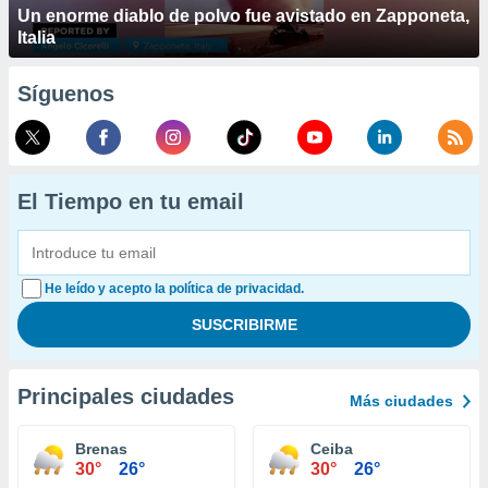
Un enorme diablo de polvo fue avistado en Zapponeta,
Italia
Síguenos
El Tiempo en tu email
He leído y acepto la política de privacidad.
Principales ciudades
Más ciudades
Brenas
Ceiba
30°
26°
30°
26°