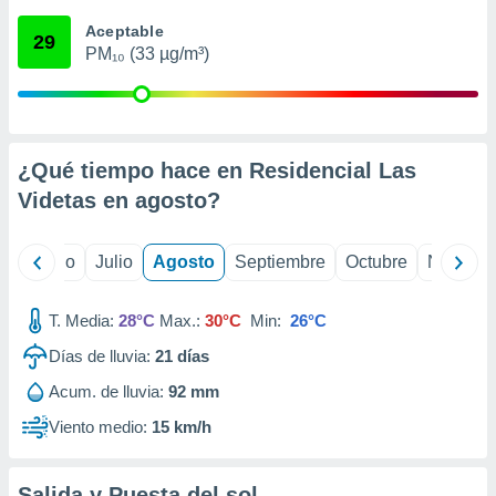
ados con el
 seleccionar
Aceptable
29
o.
PM₁₀ (33 µg/m³)
calización
precisa e
ión mediante
, publicidad
¿Qué tiempo hace en Residencial Las
Videtas en
agosto
?
dos,
 publicidad
,
yo
Junio
Julio
Agosto
Septiembre
Octubre
Noviemb
ón de
 desarrollo
s.
T. Media:
28°C
Max.:
30°C
Min:
26°C
tros 1199
Días de lluvia:
21
días
ios
Acum. de lluvia:
92 mm
Viento medio:
15 km/h
Salida y Puesta del sol