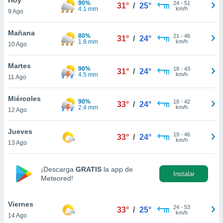
90%
ublicidad y
24
-
51
31°
/
25°
4.1 mm
km/h
9 Ago
do en
 mismo.
Mañana
80%
21
-
46
31°
/
24°
sultar más
1.8 mm
km/h
10 Ago
 en nuestra
 Cookies
y
Martes
90%
18
-
43
ualquier
31°
/
24°
4.5 mm
km/h
11 Ago
ento
 botón
Miércoles
90%
18
-
42
33°
/
24°
ación de
2.4 mm
km/h
12 Ago
kies
 disponible
Jueves
19
-
46
e nuestra
33°
/
24°
km/h
13 Ago
.
IVAMENTE,
¡Descarga
GRATIS
la app de
Instalar
Meteored!
as
 a cookies
Viernes
24
-
53
33°
/
25°
km/h
14 Ago
 no aceptar