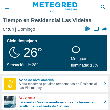
Videtas
Tiempo en Residencial Las Videtas
privacidad
04:04
Domingo
...
o de
om.py
com.py) ha
Cielo despejado
ado por
26°
es para
ue la
 que se
Menguante
e calidad.
Sensación de 28°
Iluminada:
13%
eder a este
ediante las
opciones:
Aviso de nivel amarillo
Alerta moderada por altas temperaturas en Residencial
ookies y
Las Videtas hoy
e forma
Astronomía
d digital
La sonda Cassini revela un océano hirviente
oculto bajo el hielo de Saturno
ada, basada