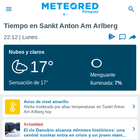
Tiempo en Sankt Anton Am Arlberg
privacidad
22:12
Lunes
...
o de
om.py
com.py) ha
Nubes y claros
ado por
17°
es para
ue la
 que se
Menguante
e calidad.
Sensación de 17°
Iluminada:
7%
eder a este
ediante las
opciones:
Aviso de nivel amarillo
Alerta moderada por altas temperaturas en Sankt Anton
ookies y
Am Arlberg hoy
e forma
Actualidad
d digital
El río Danubio alcanza mínimos históricos: una
central nuclear entra en crisis y un joven mamut
ada, basada