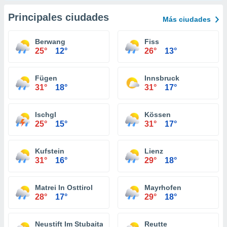
Principales ciudades
Más ciudades
Berwang
Fiss
25°
12°
26°
13°
Fügen
Innsbruck
31°
18°
31°
17°
Ischgl
Kössen
25°
15°
31°
17°
Kufstein
Lienz
31°
16°
29°
18°
Matrei In Osttirol
Mayrhofen
28°
17°
29°
18°
Neustift Im Stubaital
Reutte