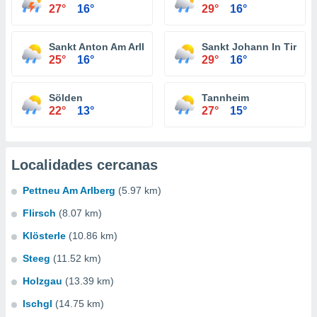
27°
16°
29°
16°
Sankt Anton Am Arlberg
Sankt Johann In Tirol
25°
16°
29°
16°
Sölden
Tannheim
22°
13°
27°
15°
Localidades cercanas
Pettneu Am Arlberg
(5.97 km)
Flirsch
(8.07 km)
Klösterle
(10.86 km)
Steeg
(11.52 km)
Holzgau
(13.39 km)
Ischgl
(14.75 km)