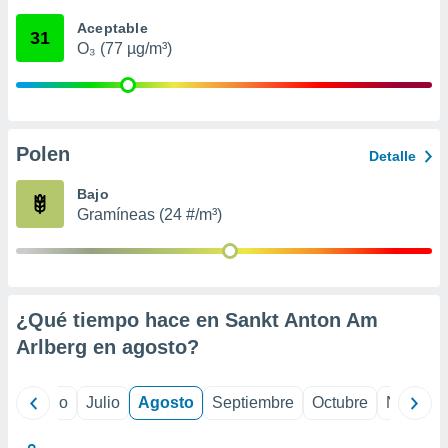
ados con el
 seleccionar
Aceptable
31
o.
O₃ (77 µg/m³)
calización
precisa e
ión mediante
, publicidad
Polen
Detalle
dos,
Bajo
 publicidad
Gramíneas (24 #/m³)
,
ón de
 desarrollo
s.
tros 1199
¿Qué tiempo hace en Sankt Anton Am
ios
Arlberg en
agosto
?
yo
Junio
Julio
Agosto
Septiembre
Octubre
Noviemb