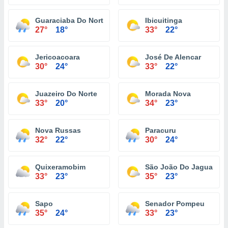
Guaraciaba Do Norte
Ibicuitinga
27°
18°
33°
22°
Jericoacoara
José De Alencar
30°
24°
33°
22°
Juazeiro Do Norte
Morada Nova
33°
20°
34°
23°
Nova Russas
Paracuru
32°
22°
30°
24°
Quixeramobim
São João Do Jaguaribe
33°
23°
35°
23°
Sapo
Senador Pompeu
35°
24°
33°
23°