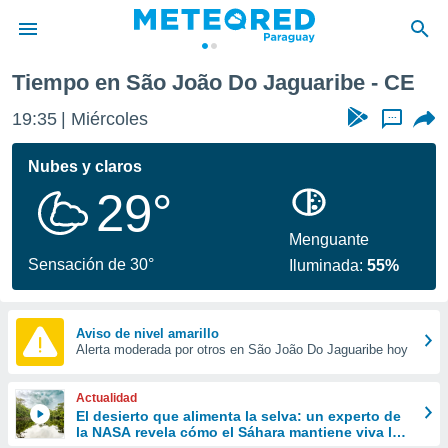
Tiempo en São João Do Jaguaribe - CE
privacidad
19:35
Miércoles
...
o de
om.py
com.py) ha
Nubes y claros
ado por
29°
es para
ue la
 que se
Menguante
e calidad.
Sensación de 30°
Iluminada:
55%
eder a este
ediante las
opciones:
Aviso de nivel amarillo
Alerta moderada por otros en São João Do Jaguaribe hoy
ookies y
e forma
Actualidad
d digital
El desierto que alimenta la selva: un experto de
la NASA revela cómo el Sáhara mantiene viva la
ada, basada