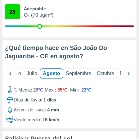
ados con el
 seleccionar
Aceptable
28
o.
O₃ (70 µg/m³)
calización
precisa e
ión mediante
, publicidad
¿Qué tiempo hace en São João Do
Jaguaribe - CE en
agosto
?
dos,
 publicidad
,
yo
Junio
Julio
Agosto
Septiembre
Octubre
Noviemb
ón de
 desarrollo
s.
T. Media:
29°C
Max.:
35°C
Min:
23°C
tros 1199
Días de lluvia:
1
días
ios
Acum. de lluvia:
4 mm
Viento medio:
16 km/h
Salida y Puesta del sol