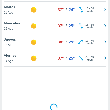
ón de
uedes
Martes
16
-
38
37°
/
24°
uestro sitio
km/h
11 Ago
ed.com.py.
o, te
Miércoles
 de que
16
-
35
37°
/
25°
km/h
12 Ago
talarán
e sean
para
Jueves
18
-
40
38°
/
25°
a
km/h
13 Ago
por el sitio
o se
Viernes
20
-
49
cookies para
37°
/
25°
km/h
14 Ago
nto ni para
licidad o
ado, aunque
sualizar
general no
ada. Puedes
 instalación
y acceder a
io web a