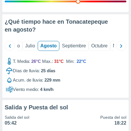
ados con el
 seleccionar
o.
calización
¿Qué tiempo hace en Tonacatepeque
precisa e
en
agosto
?
ión mediante
, publicidad
yo
Junio
Julio
Agosto
Septiembre
Octubre
Noviemb
dos,
 publicidad
T. Media:
26°C
Max.:
31°C
Min:
22°C
,
Días de lluvia:
25
días
ón de
 desarrollo
Acum. de lluvia:
229 mm
s.
Viento medio:
4 km/h
tros 1199
ios
Salida y Puesta del sol
Salida del sol
Puesta del sol
05:42
18:22