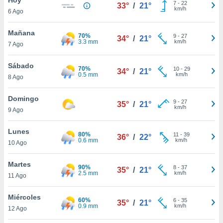
ublicidad y
7
-
22
33°
/
21°
km/h
6 Ago
do en
 mismo.
Mañana
70%
9
-
27
34°
/
21°
sultar más
3.3 mm
km/h
7 Ago
 en nuestra
 Cookies
y
Sábado
70%
10
-
29
ualquier
34°
/
21°
0.5 mm
km/h
8 Ago
ento
 botón
Domingo
9
-
27
35°
/
21°
ación de
km/h
9 Ago
kies
 disponible
Lunes
80%
11
-
39
e nuestra
36°
/
22°
0.6 mm
km/h
10 Ago
.
Martes
IVAMENTE,
90%
8
-
37
35°
/
21°
2.5 mm
km/h
11 Ago
as
Miércoles
60%
6
-
35
35°
/
21°
 a cookies
0.9 mm
km/h
12 Ago
 no aceptar