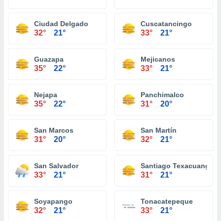
Ciudad Delgado
Cuscatancingo
32°
21°
33°
21°
Guazapa
Mejicanos
35°
22°
33°
21°
Nejapa
Panchimalco
35°
22°
31°
20°
San Marcos
San Martín
31°
20°
32°
21°
San Salvador
Santiago Texacuangos
33°
21°
31°
21°
Soyapango
Tonacatepeque
32°
21°
33°
21°