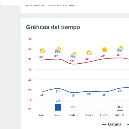
Luz diurna restante
6h 12m
Gráficas del tiempo
45
40
36°
35°
35°
35°
35
34°
33°
30
25
20
21°
21°
19°
19°
19°
19°
15
2.8
0.2
0.1
°C
Jue
6
Vie
7
Sáb
8
Dom
9
Lun
10
Mar
11
Máxima