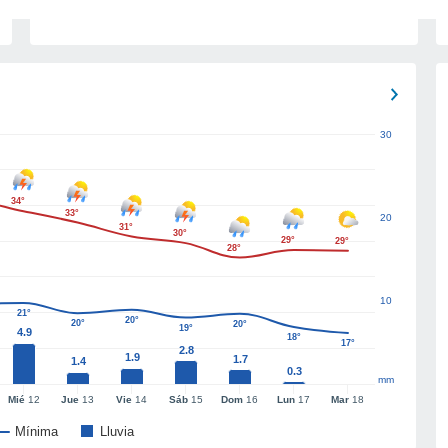
30
34°
33°
20
31°
30°
29°
29°
28°
10
21°
20°
20°
20°
19°
4.9
18°
17°
2.8
1.9
1.7
1.4
0.3
mm
Mié
12
Jue
13
Vie
14
Sáb
15
Dom
16
Lun
17
Mar
18
Mínima
Lluvia