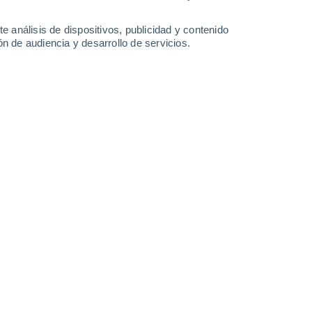
0.2 mm
4.9 mm
34°
/
19°
35°
/
19°
36°
/
21°
34°
/
21°
e análisis de dispositivos, publicidad y contenido
n de audiencia y desarrollo de servicios.
-
37
km/h
15
-
35
km/h
17
-
51
km/h
23
-
43
km/h
de agosto
Noreste
11+ ¡Extremo!
16
-
34 km/h
FPS:
50+
Noreste
9 ¡Muy Alto!
17
-
35 km/h
FPS:
25-50
Noreste
6 Alto
17
-
35 km/h
FPS:
15-25
Este
3 Medio
17
-
35 km/h
FPS:
6-10