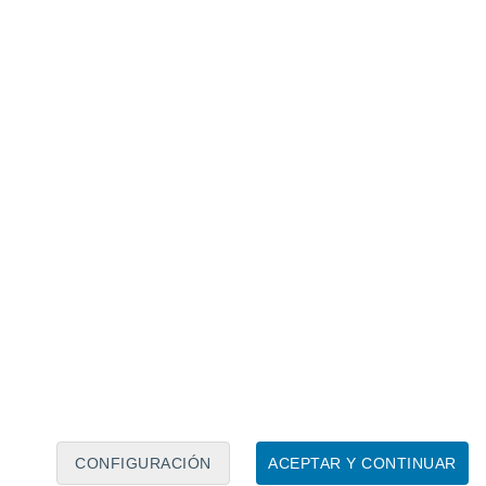
Calendario lunar
Lun
Mar
Mié
Jue
Vie
Sáb
Dom
6
7
8
9
10
11
12
13
14
15
16
17
18
19
CONFIGURACIÓN
ACEPTAR Y CONTINUAR