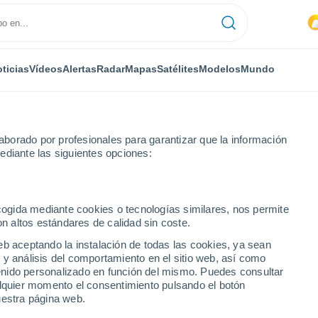
ticias
Vídeos
Alertas
Radar
Mapas
Satélites
Modelos
Mundo
borado por profesionales para garantizar que la información
ediante las siguientes opciones:
aragoza
ecogida mediante cookies o tecnologías similares, nos permite
on altos estándares de calidad sin coste.
ragoza
eb aceptando la instalación de todas las cookies, ya sean
 y análisis del comportamiento en el sitio web, así como
...
ntenido personalizado en función del mismo. Puedes consultar
alquier momento el consentimiento pulsando el botón
Por hora
uestra página web.
Intervalos nubosos en las
próximas horas