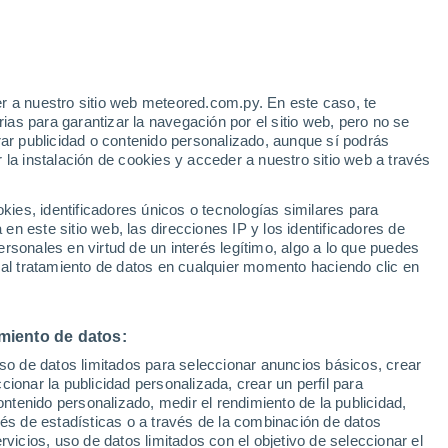
r a nuestro sitio web meteored.com.py. En este caso, te
as para garantizar la navegación por el sitio web, pero no se
rar publicidad o contenido personalizado, aunque sí podrás
 la instalación de cookies y acceder a nuestro sitio web a través
es, identificadores únicos o tecnologías similares para
edes
n este sitio web, las direcciones IP y los identificadores de
rsonales en virtud de un interés legítimo, algo a lo que puedes
Radar de lluvia
Satélites
Modelos
 al tratamiento de datos en cualquier momento haciendo clic en
miento de datos:
omingo
Lunes
Martes
Miércoles
uso de datos limitados para seleccionar anuncios básicos, crear
9 Ago
10 Ago
11 Ago
12 Ago
ccionar la publicidad personalizada, crear un perfil para
ontenido personalizado, medir el rendimiento de la publicidad,
vés de estadísticas o a través de la combinación de datos
rvicios, uso de datos limitados con el objetivo de seleccionar el
50%
70%