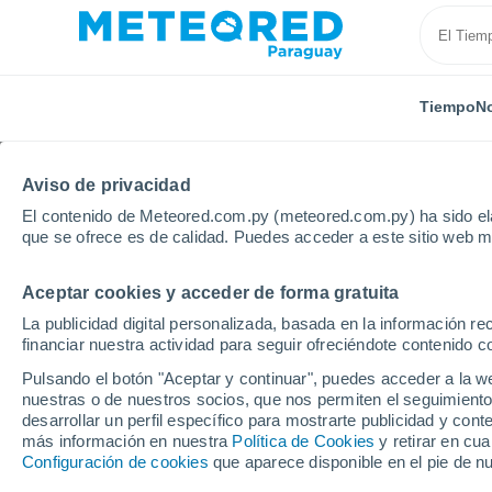
Tiempo
No
Aviso de privacidad
El contenido de Meteored.com.py (meteored.com.py) ha sido ela
que se ofrece es de calidad. Puedes acceder a este sitio web m
Aceptar cookies y acceder de forma gratuita
Inicio
México
Estado de Chihuahua
Valle De Z
La publicidad digital personalizada, basada en la información r
financiar nuestra actividad para seguir ofreciéndote contenido c
Tiempo en Valle De Za
Pulsando el botón "Aceptar y continuar", puedes acceder a la w
nuestras o de nuestros socios, que nos permiten el seguimiento
14:01
Jueves
desarrollar un perfil específico para mostrarte publicidad y co
más información en nuestra
Política de Cookies
y retirar en cu
Configuración de cookies
que aparece disponible en el pie de n
Nubes y claros