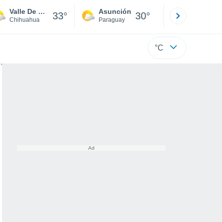
Valle De Zaragoza
Asunción
Santa Rit
33°
30°
Chihuahua
Paraguay
Alto Paraná
°C