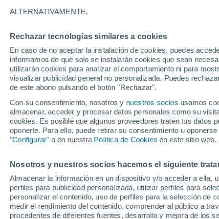
33°
ALTERNATIVAMENTE,
Rechazar tecnologías similares a cookies
UV
11+
¡Extremo!
En caso de no aceptar la instalación de cookies, puedes accede
Sensación de 32°
FPS
50+
informamos de que solo se instalarán cookies que sean necesari
utilizarán cookies para analizar el comportamiento ni para most
visualizar publicidad general no personalizada. Puedes rechazar
de este abono pulsando el botón "Rechazar".
Ocio
Amantes de las emociones fuertes: estas
Con su consentimiento, nosotros y
nuestros socios
usamos cooki
actividades mundiales están hechas para ust
almacenar, acceder y procesar datos personales como su visita e
cookies. Es posible que algunos proveedores traten tus datos pe
Tiempo 1 - 7 días
Actualidad
Mapa de nubosidad
oponerte. Para ello, puede retirar su consentimiento u oponerse
"Configurar"
o en nuestra
Política de Cookies
en este sitio web.
Nosotros y nuestros socios hacemos el siguiente trata
Mañana
Sábado
D
Hoy
Almacenar la información en un dispositivo y/o acceder a ella, 
7 Ago
8 Ago
6 Ago
perfiles para publicidad personalizada, utilizar perfiles para sele
personalizar el contenido, uso de perfiles para la selección de c
medir el rendimiento del contenido, comprender al público a tra
procedentes de diferentes fuentes, desarrollo y mejora de los se
70%
40%