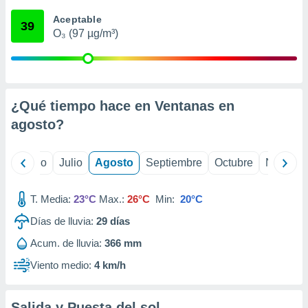
ados con el
 seleccionar
Aceptable
39
o.
O₃ (97 µg/m³)
calización
precisa e
ión mediante
, publicidad
¿Qué tiempo hace en Ventanas en
agosto
?
dos,
 publicidad
,
yo
Junio
Julio
Agosto
Septiembre
Octubre
Noviemb
ón de
 desarrollo
s.
T. Media:
23°C
Max.:
26°C
Min:
20°C
tros 1199
Días de lluvia:
29
días
ios
Acum. de lluvia:
366 mm
Viento medio:
4 km/h
Salida y Puesta del sol