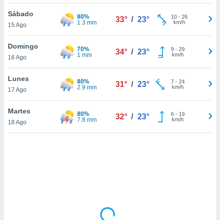
ón de
uedes
Sábado
80%
10
-
26
33°
/
23°
uestro sitio
1.3 mm
km/h
15 Ago
ed.com.py.
o, te
Domingo
70%
 de que
9
-
29
34°
/
23°
1 mm
km/h
16 Ago
talarán
e sean
para
Lunes
80%
7
-
24
31°
/
23°
a
2.9 mm
km/h
17 Ago
por el sitio
o se
Martes
80%
6
-
19
cookies para
32°
/
23°
7.8 mm
km/h
18 Ago
nto ni para
licidad o
ado, aunque
sualizar
general no
ada. Puedes
 instalación
y acceder a
io web a