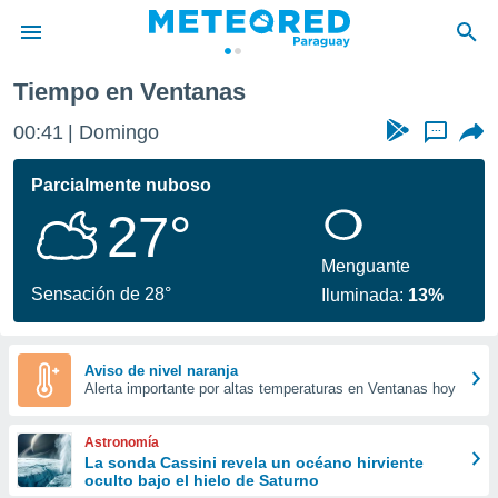
Tiempo en Ventanas
privacidad
00:42
Domingo
...
o de
om.py
com.py) ha
Parcialmente nuboso
ado por
27°
es para
ue la
 que se
Menguante
e calidad.
Sensación de 28°
Iluminada:
13%
eder a este
ediante las
opciones:
Aviso de nivel naranja
Alerta importante por altas temperaturas en Ventanas hoy
ookies y
e forma
Astronomía
d digital
La sonda Cassini revela un océano hirviente
oculto bajo el hielo de Saturno
ada, basada