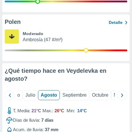
ados con el
 seleccionar
o.
calización
Polen
Detalle
precisa e
ión mediante
Moderado
Ambrosía (47 #/m³)
, publicidad
dos,
 publicidad
,
¿Qué tiempo hace en Veydelevka en
ón de
 desarrollo
agosto
?
s.
tros 1199
yo
Junio
Julio
Agosto
Septiembre
Octubre
Noviemb
ios
T. Media:
21°C
Max.:
26°C
Min:
14°C
Días de lluvia:
7
días
Acum. de lluvia:
37 mm