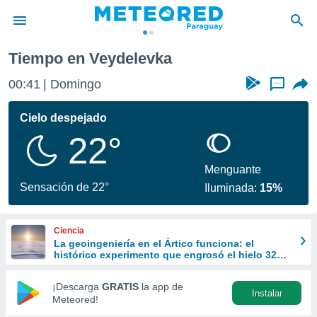
Tiempo en Veydelevka
privacidad
00:41
Domingo
...
o de
om.py
com.py) ha
Cielo despejado
ado por
22°
es para
ue la
 que se
Menguante
e calidad.
Sensación de 22°
Iluminada:
15%
eder a este
ediante las
opciones:
Ciencia
La geoingeniería en el Ártico funciona: el
ookies y
histórico experimento que engrosó el hielo 32
e forma
cm
¡Descarga
GRATIS
la app de
Instalar
d digital
Meteored!
ada, basada