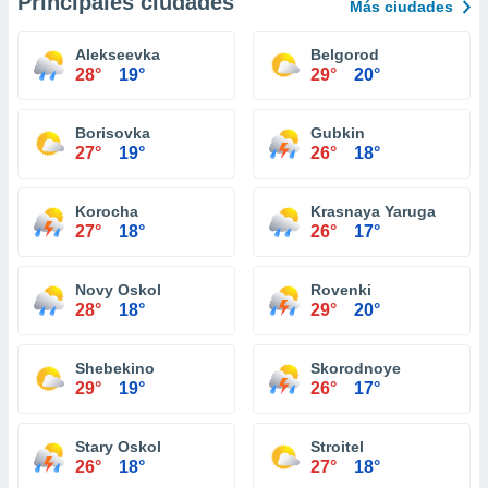
Principales ciudades
Más ciudades
Alekseevka
Belgorod
28°
19°
29°
20°
Borisovka
Gubkin
27°
19°
26°
18°
Korocha
Krasnaya Yaruga
27°
18°
26°
17°
Novy Oskol
Rovenki
28°
18°
29°
20°
Shebekino
Skorodnoye
29°
19°
26°
17°
Stary Oskol
Stroitel
26°
18°
27°
18°