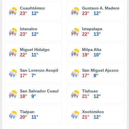
Cuauhtémoc
Gustavo A. Madero
23°
12°
23°
12°
Iztacalco
Iztapalapa
23°
12°
22°
13°
Miguel Hidalgo
Milpa Alta
22°
11°
19°
10°
San Lorenzo Acopilco
San Miguel Ajusco
17°
7°
17°
8°
San Salvador Cuauhtenco
Tlahuac
18°
9°
21°
12°
Tlalpan
Xochimilco
20°
11°
21°
12°