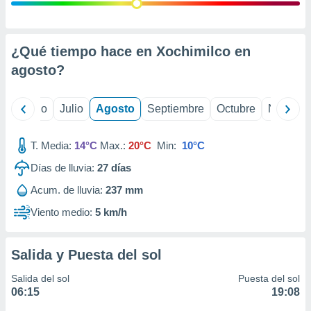
ados con el
 seleccionar
o.
calización
¿Qué tiempo hace en Xochimilco en
precisa e
agosto
?
ión mediante
, publicidad
yo
Junio
Julio
Agosto
Septiembre
Octubre
Noviemb
dos,
 publicidad
T. Media:
14°C
Max.:
20°C
Min:
10°C
,
Días de lluvia:
27
días
ón de
 desarrollo
Acum. de lluvia:
237 mm
s.
Viento medio:
5 km/h
tros 1199
ios
Salida y Puesta del sol
Salida del sol
Puesta del sol
06:15
19:08