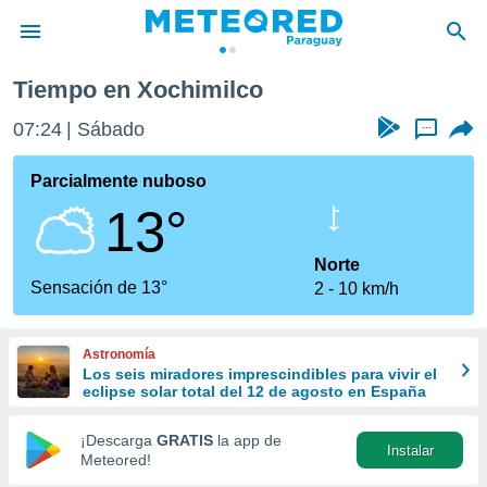
Tiempo en Xochimilco
privacidad
07:24
Sábado
...
o de
om.py
com.py) ha
Parcialmente nuboso
ado por
13°
es para
ue la
 que se
Norte
e calidad.
Sensación de 13°
2
10 km/h
eder a este
ediante las
opciones:
Astronomía
Los seis miradores imprescindibles para vivir el
ookies y
eclipse solar total del 12 de agosto en España
e forma
¡Descarga
GRATIS
la app de
Instalar
d digital
Meteored!
ada, basada