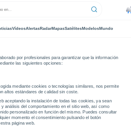
ticias
Vídeos
Alertas
Radar
Mapas
Satélites
Modelos
Mundo
borado por profesionales para garantizar que la información
ediante las siguientes opciones:
ecogida mediante cookies o tecnologías similares, nos permite
on altos estándares de calidad sin coste.
o (Distrito Federal)
eb aceptando la instalación de todas las cookies, ya sean
 y análisis del comportamiento en el sitio web, así como
...
ntenido personalizado en función del mismo. Puedes consultar
alquier momento el consentimiento pulsando el botón
Por hora
uestra página web.
Lluvias débiles en las próximas
horas