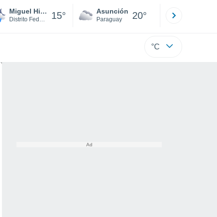
Miguel Hidalgo
Asunción
Santa Rit
15°
20°
Distrito Federal
Paraguay
Alto Paraná
°C