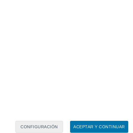
Calendario lunar
Lun
Mar
Mié
Jue
Vie
Sáb
Dom
6
7
8
9
10
11
12
13
14
15
16
17
18
19
CONFIGURACIÓN
ACEPTAR Y CONTINUAR
80