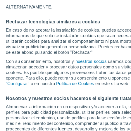
15°
ALTERNATIVAMENTE,
Rechazar tecnologías similares a cookies
90%
En caso de no aceptar la instalación de cookies, puedes accede
Sensación de 15°
0.6 mm
informamos de que solo se instalarán cookies que sean necesari
utilizarán cookies para analizar el comportamiento ni para most
visualizar publicidad general no personalizada. Puedes rechazar
de este abono pulsando el botón "Rechazar".
Tiempo 1 - 7 días
Radar de lluvia
Actualidad
Mapa
Con su consentimiento, nosotros y
nuestros socios
usamos cooki
almacenar, acceder y procesar datos personales como su visita e
cookies. Es posible que algunos proveedores traten tus datos pe
oponerte. Para ello, puede retirar su consentimiento u oponerse
Mañana
Sábado
D
Hoy
"Configurar"
o en nuestra
Política de Cookies
en este sitio web.
7 Ago
8 Ago
6 Ago
Nosotros y nuestros socios hacemos el siguiente trata
Almacenar la información en un dispositivo y/o acceder a ella, 
90%
90%
90%
perfiles para publicidad personalizada, utilizar perfiles para sele
13 mm
1.2 mm
11 mm
personalizar el contenido, uso de perfiles para la selección de c
22°
/
12°
22°
/
12°
24°
/
13°
medir el rendimiento del contenido, comprender al público a tra
procedentes de diferentes fuentes, desarrollo y mejora de los se