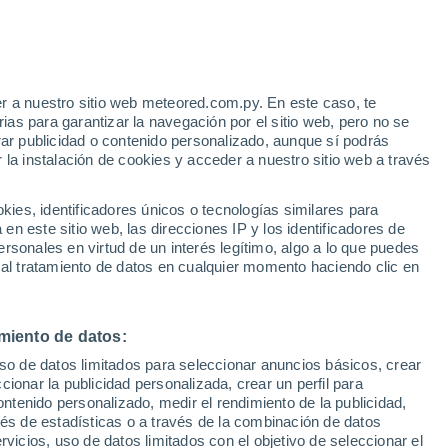
Riesgo de tormentas
Mañana por la tarde
r a nuestro sitio web meteored.com.py. En este caso, te
as para garantizar la navegación por el sitio web, pero no se
rar publicidad o contenido personalizado, aunque sí podrás
 la instalación de cookies y acceder a nuestro sitio web a través
 de lluvia
Satélites
Modelos
es, identificadores únicos o tecnologías similares para
n este sitio web, las direcciones IP y los identificadores de
rsonales en virtud de un interés legítimo, algo a lo que puedes
 al tratamiento de datos en cualquier momento haciendo clic en
omingo
Lunes
Martes
Miércoles
9 Ago
10 Ago
11 Ago
12 Ago
miento de datos:
uso de datos limitados para seleccionar anuncios básicos, crear
80%
90%
80%
80%
ccionar la publicidad personalizada, crear un perfil para
3.1 mm
4 mm
1.3 mm
2.6 mm
ontenido personalizado, medir el rendimiento de la publicidad,
22°
/
12°
23°
/
11°
23°
/
12°
24°
/
12°
vés de estadísticas o a través de la combinación de datos
rvicios, uso de datos limitados con el objetivo de seleccionar el