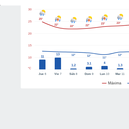
30
25°
25
23°
23°
22°
22°
22°
20
15
13
12°
12°
12°
11
10
11°
4
3.1
1.2
1.3
°C
Jue
6
Vie
7
Sáb
8
Dom
9
Lun
10
Mar
11
Máxima