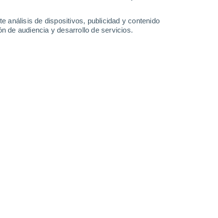
-
31
km/h
6
-
27
km/h
5
-
23
km/h
13
-
35
km/h
e análisis de dispositivos, publicidad y contenido
n de audiencia y desarrollo de servicios.
agosto
Oeste
2 Bajo
°
10
-
28 km/h
FPS:
no
Norte
0 Bajo
°
4
-
28 km/h
FPS:
no
Noroeste
0 Bajo
°
8
-
22 km/h
FPS:
no
Noroeste
0 Bajo
°
10
-
20 km/h
FPS:
no
Noroeste
0 Bajo
°
6
-
26 km/h
FPS:
no