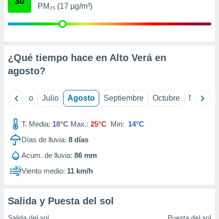
30
ados con el
PM₂₅ (17 µg/m³)
 seleccionar
o.
calización
precisa e
ión mediante
¿Qué tiempo hace en Alto Verá en
agosto
?
, publicidad
dos,
yo
Junio
Julio
Agosto
Septiembre
Octubre
Noviemb
 publicidad
,
ón de
T. Media:
18°C
Max.:
25°C
Min:
14°C
 desarrollo
s.
Días de lluvia:
8
días
tros 1199
Acum. de lluvia:
86 mm
ios
Viento medio:
11 km/h
Salida y Puesta del sol
Salida del sol
Puesta del sol