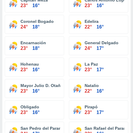
Capitán Meza
Carlos Antonio López
23°
16°
23°
16°
Coronel Bogado
Edelira
24°
18°
22°
16°
Encarnación
General Delgado
23°
18°
24°
17°
Hohenau
La Paz
23°
16°
23°
17°
Mayor Julio D. Otaño
Natalio
23°
16°
22°
16°
Obligado
Pirapó
23°
16°
23°
17°
San Pedro del Paraná
San Rafael del Paraná