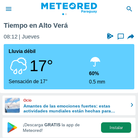
Tiempo en Alto Verá
privacidad
08:12
Jueves
...
o de
om.py
com.py) ha
Lluvia débil
ado por
17°
es para
ue la
 que se
60%
e calidad.
Sensación de 17°
0.5 mm
eder a este
ediante las
opciones:
Ocio
Amantes de las emociones fuertes: estas
ookies y
actividades mundiales están hechas para
e forma
ustedes
¡Descarga
GRATIS
la app de
Instalar
d digital
Meteored!
ada, basada