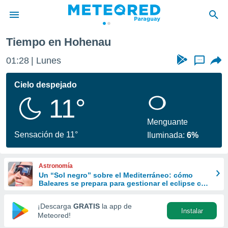
Tiempo en Hohenau
privacidad
01:28
Lunes
...
o de
om.py
com.py) ha
Cielo despejado
ado por
11°
es para
ue la
 que se
Menguante
e calidad.
Sensación de 11°
Iluminada:
6%
eder a este
ediante las
opciones:
Astronomía
Un “Sol negro” sobre el Mediterráneo: cómo
ookies y
Baleares se prepara para gestionar el eclipse con
e forma
turismo responsable
¡Descarga
GRATIS
la app de
Instalar
d digital
Meteored!
ada, basada