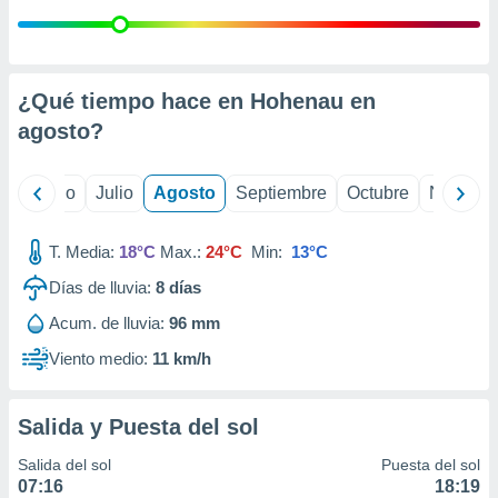
ados con el
 seleccionar
o.
calización
¿Qué tiempo hace en Hohenau en
precisa e
ión mediante
agosto
?
, publicidad
yo
Junio
Julio
Agosto
Septiembre
Octubre
Noviemb
dos,
 publicidad
,
T. Media:
18°C
Max.:
24°C
Min:
13°C
ón de
Días de lluvia:
8
días
 desarrollo
s.
Acum. de lluvia:
96 mm
tros 1199
Viento medio:
11 km/h
ios
Salida y Puesta del sol
Salida del sol
Puesta del sol
07:16
18:19