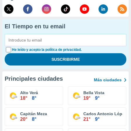
El Tiempo en tu email
He leído y acepto la política de privacidad.
Principales ciudades
Más ciudades
Alto Verá
Bella Vista
18°
8°
19°
9°
Capitán Meza
Carlos Antonio López
20°
8°
21°
9°