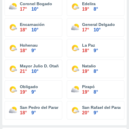
Coronel Bogado
Edelira
17°
10°
19°
8°
Encarnación
General Delgado
18°
10°
17°
10°
Hohenau
La Paz
18°
9°
18°
9°
Mayor Julio D. Otaño
Natalio
21°
10°
19°
8°
Obligado
Pirapó
19°
9°
19°
8°
San Pedro del Paraná
San Rafael del Paraná
18°
9°
20°
9°