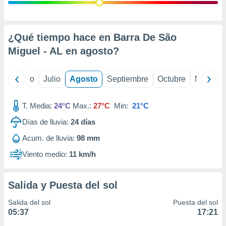
ados con el
 seleccionar
o.
calización
¿Qué tiempo hace en Barra De São
precisa e
Miguel - AL en
agosto
?
ión mediante
, publicidad
yo
Junio
Julio
Agosto
Septiembre
Octubre
Noviemb
dos,
 publicidad
T. Media:
24°C
Max.:
27°C
Min:
21°C
,
Días de lluvia:
24
días
ón de
 desarrollo
Acum. de lluvia:
98 mm
s.
Viento medio:
11 km/h
tros 1199
ios
Salida y Puesta del sol
Salida del sol
Puesta del sol
05:37
17:21