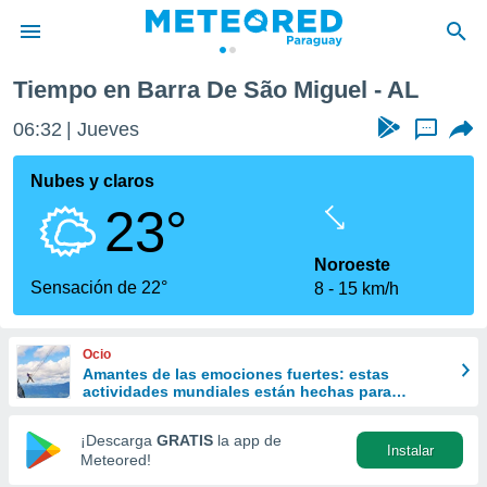
Tiempo en Barra De São Miguel - AL
privacidad
06:32
Jueves
...
o de
om.py
com.py) ha
Nubes y claros
ado por
23°
es para
ue la
 que se
Noroeste
e calidad.
Sensación de 22°
8
15 km/h
eder a este
ediante las
opciones:
Ocio
Amantes de las emociones fuertes: estas
ookies y
actividades mundiales están hechas para
e forma
ustedes
¡Descarga
GRATIS
la app de
Instalar
d digital
Meteored!
ada, basada