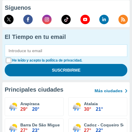
Síguenos
El Tiempo en tu email
He leído y acepto la política de privacidad.
Principales ciudades
Más ciudades
Arapiraca
Atalaia
29°
20°
30°
21°
Barra De São Miguel
Cadoz - Coqueiro Seco
27°
23°
27°
22°