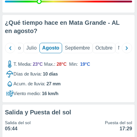
ados con el
 seleccionar
o.
calización
¿Qué tiempo hace en Mata Grande - AL
precisa e
en
agosto
?
ión mediante
, publicidad
yo
Junio
Julio
Agosto
Septiembre
Octubre
Noviemb
dos,
 publicidad
T. Media:
23°C
Max.:
28°C
Min:
19°C
,
Días de lluvia:
10
días
ón de
 desarrollo
Acum. de lluvia:
27 mm
s.
Viento medio:
16 km/h
tros 1199
ios
Salida y Puesta del sol
Salida del sol
Puesta del sol
05:44
17:29