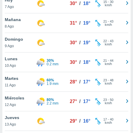
ublicidad y
15
-
30
30°
/
18°
km/h
7 Ago
do en
 mismo.
Mañana
21
-
43
31°
/
19°
sultar más
km/h
8 Ago
 en nuestra
 Cookies
y
Domingo
22
-
43
ualquier
30°
/
19°
km/h
9 Ago
ento
 botón
Lunes
30%
21
-
44
30°
/
18°
ación de
0.2 mm
km/h
10 Ago
kies
 disponible
Martes
60%
23
-
48
e nuestra
28°
/
17°
1.9 mm
km/h
11 Ago
.
Miércoles
IVAMENTE,
80%
23
-
50
27°
/
17°
2.2 mm
km/h
12 Ago
as
Jueves
17
-
40
29°
/
16°
 a cookies
km/h
13 Ago
 no aceptar