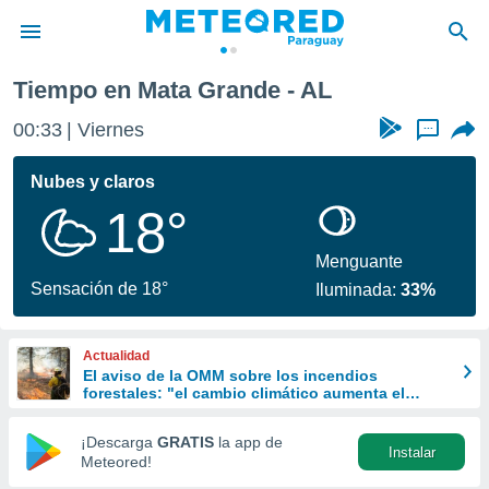
Tiempo en Mata Grande - AL
privacidad
00:33
Viernes
...
o de
om.py
com.py) ha
Nubes y claros
ado por
18°
es para
ue la
 que se
Menguante
e calidad.
Sensación de 18°
Iluminada:
33%
eder a este
ediante las
opciones:
Actualidad
El aviso de la OMM sobre los incendios
ookies y
forestales: "el cambio climático aumenta el
e forma
riesgo, pero no es el único culpable
¡Descarga
GRATIS
la app de
Instalar
d digital
Meteored!
ada, basada