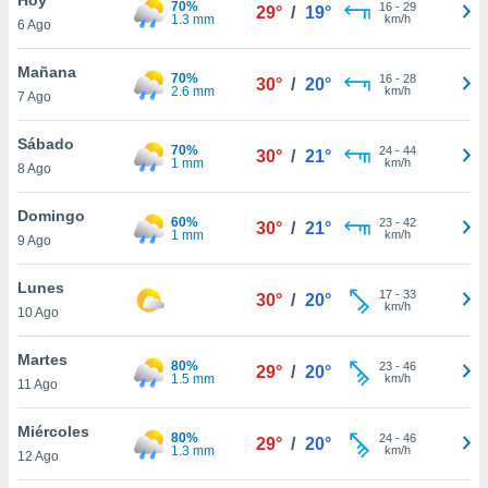
70%
ublicidad y
16
-
29
29°
/
19°
1.3 mm
km/h
6 Ago
do en
 mismo.
Mañana
70%
16
-
28
30°
/
20°
sultar más
2.6 mm
km/h
7 Ago
 en nuestra
 Cookies
y
Sábado
70%
24
-
44
ualquier
30°
/
21°
1 mm
km/h
8 Ago
ento
 botón
Domingo
60%
23
-
42
30°
/
21°
ación de
1 mm
km/h
9 Ago
kies
 disponible
Lunes
17
-
33
e nuestra
30°
/
20°
km/h
10 Ago
.
Martes
IVAMENTE,
80%
23
-
46
29°
/
20°
1.5 mm
km/h
11 Ago
as
Miércoles
80%
24
-
46
29°
/
20°
 a cookies
1.3 mm
km/h
12 Ago
 no aceptar