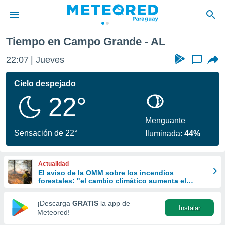
Tiempo en Campo Grande - AL
privacidad
22:07
Jueves
...
o de
om.py
com.py) ha
Cielo despejado
ado por
22°
es para
ue la
 que se
Menguante
e calidad.
Sensación de 22°
Iluminada:
44%
eder a este
ediante las
opciones:
Actualidad
El aviso de la OMM sobre los incendios
ookies y
forestales: "el cambio climático aumenta el
e forma
riesgo, pero no es el único culpable
¡Descarga
GRATIS
la app de
Instalar
d digital
Meteored!
ada, basada