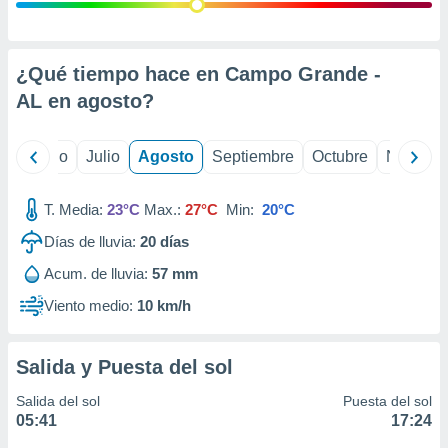
ados con el
 seleccionar
o.
calización
¿Qué tiempo hace en Campo Grande -
precisa e
AL en
agosto
?
ión mediante
, publicidad
yo
Junio
Julio
Agosto
Septiembre
Octubre
Noviemb
dos,
 publicidad
T. Media:
23°C
Max.:
27°C
Min:
20°C
,
Días de lluvia:
20
días
ón de
 desarrollo
Acum. de lluvia:
57 mm
s.
Viento medio:
10 km/h
tros 1199
ios
Salida y Puesta del sol
Salida del sol
Puesta del sol
05:41
17:24