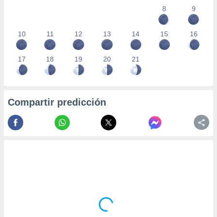
ados con el
8
9
 seleccionar
o.
10
11
12
13
14
15
16
calización
precisa e
ión mediante
17
18
19
20
21
, publicidad
dos,
 publicidad
Compartir predicción
,
ón de
 desarrollo
s.
tros 1199
ios