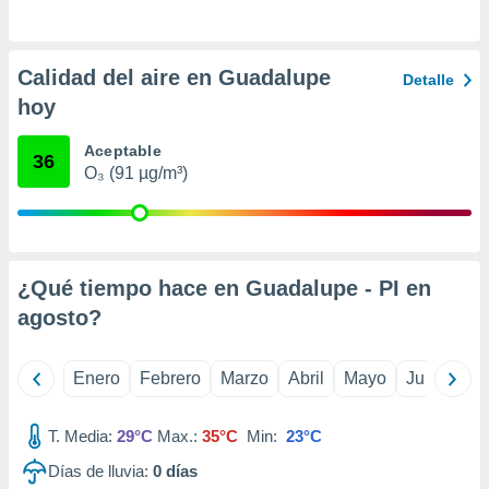
retirar su
ento u
Calidad del aire en Guadalupe
 de datos
Detalle
er momento
hoy
ic en
o en
Aceptable
36
O₃ (91 µg/m³)
 Cookies
en
eb.
y
socios
¿Qué tiempo hace en Guadalupe - PI en
el
agosto
?
to de
Enero
Febrero
Marzo
Abril
Mayo
Junio
Ju
la
 en un
 y/o acceder
T. Media:
29°C
Max.:
35°C
Min:
23°C
 de datos
ara
Días de lluvia:
0
días
 anuncios