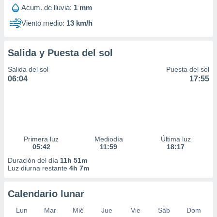
ar perfiles
Acum. de lluvia:
1 mm
idad
Viento medio:
13 km/h
a, utilizar
a
 la
Salida y Puesta del sol
da, crear un
Salida del sol
Puesta del sol
personalizar
06:04
17:55
o, uso de
a la
e contenido
do, medir el
 de la
medir el
 del
Primera luz
Mediodía
Última luz
 comprender
05:42
11:59
18:17
 través de
Duración del día
11h 51m
s o a través
Luz diurna restante
4h 7m
nación de
edentes de
fuentes,
Calendario lunar
y mejora de
os, uso de
Lun
Mar
Mié
Jue
Vie
Sáb
Dom