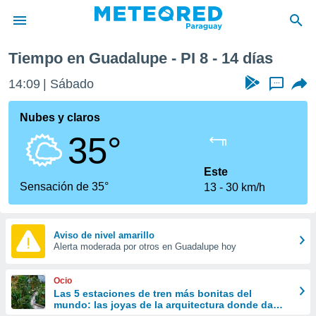
Tiempo en Guadalupe - PI 8 - 14 días
privacidad
14:09
Sábado
...
o de
om.py
com.py) ha
Nubes y claros
ado por
35°
es para
ue la
 que se
Este
e calidad.
Sensación de 35°
13
30 km/h
eder a este
ediante las
opciones:
Aviso de nivel amarillo
Alerta moderada por otros en Guadalupe hoy
ookies y
e forma
Ocio
d digital
Las 5 estaciones de tren más bonitas del
mundo: las joyas de la arquitectura donde da
ada, basada